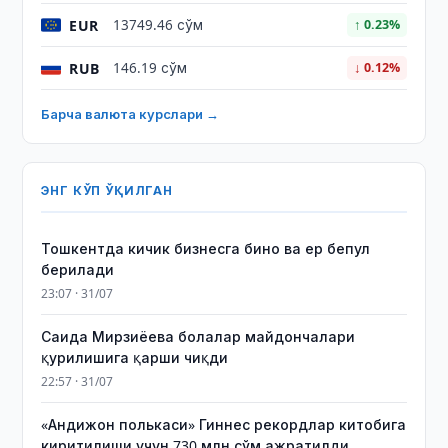
EUR
13749.46 сўм
↑ 0.23%
RUB
146.19 сўм
↓ 0.12%
Барча валюта курслари →
ЭНГ КЎП ЎҚИЛГАН
Тошкентда кичик бизнесга бино ва ер бепул
берилади
23:07 · 31/07
Саида Мирзиёева болалар майдончалари
қурилишига қарши чиқди
22:57 · 31/07
«Андижон полькаси» Гиннес рекордлар китобига
киритилиши учун 730 млн сўм ажратилди