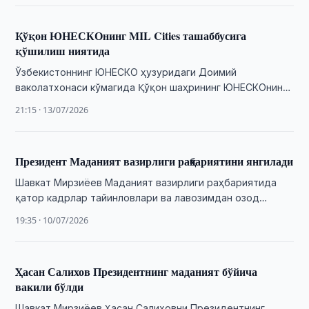
Қўқон ЮНЕСКОнинг MIL Cities ташаббусига
қўшилиш ниятида
Ўзбекистоннинг ЮНЕСКО ҳузуридаги Доимий
ваколатхонаси кўмагида Қўқон шаҳрининг ЮНЕСКОнинг
“Медиа ва ахборот саводхонлиги шаҳарлари” (MIL Cities)
21:15 · 13/07/2026
ташаббусига қўшилиш истиқболларига бағишланган …
Президент Маданият вазирлиги раҳбариятини янгилади
Шавкат Мирзиёев Маданият вазирлиги раҳбариятида
қатор кадрлар тайинловлари ва лавозимдан озод
этишлар бўйича қарорларни имзолади.
19:35 · 10/07/2026
Ҳасан Салихов Президентнинг маданият бўйича
вакили бўлди
Шавкат Мирзиёев Ҳасан Салиховни Президентнинг