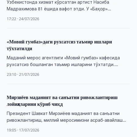
Ўзбекистонда хизмат кўрсатган артист Насиба
Мадрахимова 81 ёшида вафот этди. У «Баҳор»
ансамблининг етакчи яккахони сифатида миллий рақс
17:22 · 24/07/2026
санъати ривожига …
«Мовий гумбаз»даги рухсатсиз таъмир ишлари
тўхтатилди
Маданий мерос агентлиги «Мовий гумбаз» кафесида
рухсатсиз бошланган таъмир ишларини тўхтатди.
Объект давлат муҳофазасидаги маданий мерос
23:10 · 21/07/2026
ҳисобланади.
Мирзиёев маданият ва санъатни ривожлантириш
лойиҳаларини кўриб чиқд
Президент Шавкат Мирзиёев маданият ва санъатни
ривожлантириш, миллий меросимизни асраб-авайлаш
ҳамда халқаро миқёсда кенг тарғиб қилишга қаратилган
19:05 · 17/07/2026
лойиҳа ва тадбирлар …