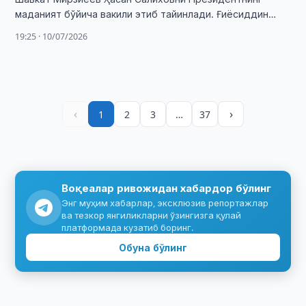
маданият бўйича вакили этиб тайинлади. Ғиёсиддин
Режабов бошқа ишга ўтди.
19:25 · 10/07/2026
‹
›
1
2
3
…
37
Воқеалар ривожидан хабардор бўлинг
Энг муҳим хабарлар, эксклюзив репортажлар
ва тезкор янгиликларни ўзингизга қулай
платформада кузатиб боринг.
Обуна бўлинг