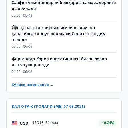
Хавфли чиқиндиларни бошқариш самарадорлиги
оширилади
22:05 · 06/08
Йўл ҳаракати хавфсизлигини оширишга
қаратилган қонун лойиҳаси Сенатга тақдим
этилди
22:00 · 06/08
Фарғонада Корея инвестицияси билан завод
ишга туширилади
21:55 · 06/08
Кўпроқ янгиликлар →
ВАЛЮТА КУРСЛАРИ (МБ, 07.08.2026)
USD
11915.64 сўм
↑ 0.24%