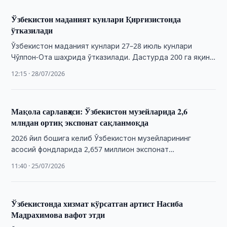
Ўзбекистон маданият кунлари Қирғизистонда
ўтказилади
Ўзбекистон маданият кунлари 27–28 июль кунлари
Чўлпон-Ота шаҳрида ўтказилади. Дастурда 200 га яқин
санъат ва маданият вакили қатнашади.
12:15 · 28/07/2026
Мақола сарлавҳаси: Ўзбекистон музейларида 2,6
млндан ортиқ экспонат сақланмоқда
2026 йил бошига келиб Ўзбекистон музейларининг
асосий фондларида 2,657 миллион экспонат
сақланмоқда. 2025 йилда музейларда 56 142 та
11:40 · 25/07/2026
экскурсия ўтказилди.
Ўзбекистонда хизмат кўрсатган артист Насиба
Мадрахимова вафот этди