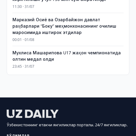
11:30 · 31/07
Марказий Осиё ва Озарбайжон давлат
раҳбарлари “Боку” меҳмонхонасининг очилиш
маросимида иштирок этдилар
00:01 · 01/08
Мухлиса Машарипова U17 жаҳон чемпионатида
олтин медал олди
23:45 · 31/07
Ўзбекистоннинг етакчи янгиликлар порталы. 24/7 янгиликлар.
БЎЛИМЛАР