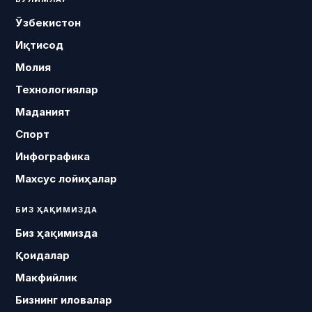
Ўзбекистон
Иқтисод
Молия
Технологиялар
Маданият
Спорт
Инфографика
Махсус лойиҳалар
БИЗ ҲАҚИМИЗДА
Биз ҳақимизда
Қоидалар
Макфийлик
Бизнинг иловалар