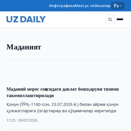
Инфографика
Махсус лойиҳалар
Ўз
МАДАНИЯТ
Маданият
«Андижон полькаси» Гиннес рекордлар китобига
киритилиши учун 730 млн сўм ажратилди
11:30 · 31/07/2026
Маданий мерос соҳасидаги давлат бошқаруви тизими
такомиллаштирилади
Қонун (ЎРҚ–1160-сон, 23.07.2026 й.) билан айрим қонун
ҳужжатларига ўзгартириш ва қўшимчалар киритилди.
17:25 · 29/07/2026