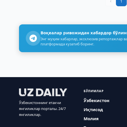
‹
1
Воқеалар ривожидан хабардор бўлин
Энг муҳим хабарлар, эксклюзив репортажлар ва
платформада кузатиб боринг.
БЎЛИМЛАР
Ўзбекистон
Ўзбекистоннинг етакчи
янгиликлар порталы. 24/7
Иқтисод
янгиликлар.
Молия