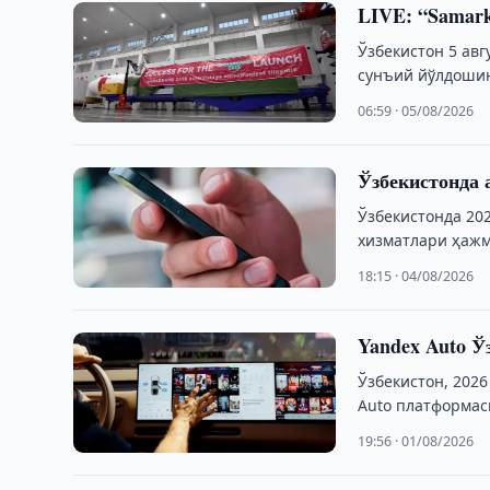
LIVE: “Samar
Ўзбекистон 5 ав
сунъий йўлдоши
Шарқий космодр
06:59 · 05/08/2026
Ўзбекистонда 
Ўзбекистонда 20
хизматлари ҳажми
18:15 · 04/08/2026
Yandex Auto Ў
Ўзбекистон, 2026
Auto платформас
19:56 · 01/08/2026