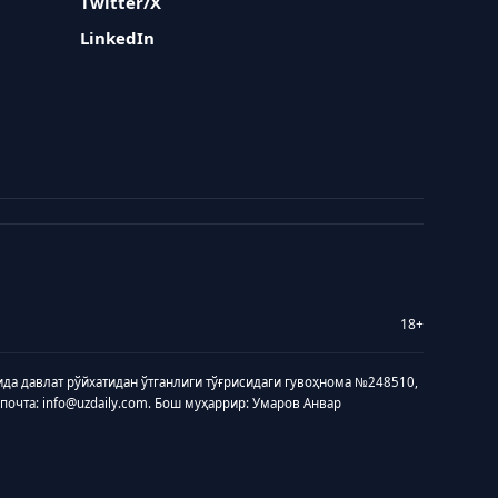
Twitter/X
LinkedIn
18+
ида давлат рўйхатидан ўтганлиги тўғрисидаги гувоҳнома №248510,
 почта: info@uzdaily.com. Бош муҳаррир: Умаров Анвар