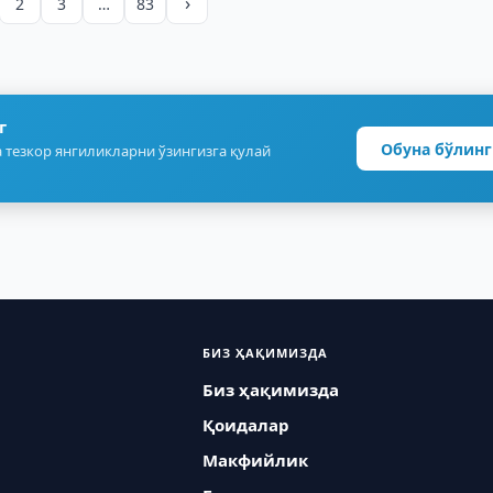
›
2
3
…
83
г
Обуна бўлинг
 тезкор янгиликларни ўзингизга қулай
БИЗ ҲАҚИМИЗДА
Биз ҳақимизда
Қоидалар
Макфийлик