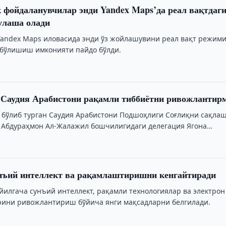
 фойдаланувчилар энди Yandex Maps’да реал вақтдаг
улаша олади
Yandex Maps иловасида энди ўз жойлашувини реал вақт режим
бўлишиш имконияти пайдо бўлди.
 Саудия Арабистони рақамли тиббиётни ривожлантир
бўлиб турган Саудия Арабистони Подшоҳлиги Соғлиқни сақла
 Абдураҳмон Ал-Жалажил бошчилигидаги делегация Ягона
infocom»да бўлиб, …
унъий интеллект ва рақамлаштиришни кенгайтиради
 йилгача сунъий интеллект, рақамли технологиялар ва электрон
рини ривожлантириш бўйича янги мақсадларни белгилади.