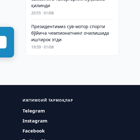
қилинди
20:55 · 01/08
Президентимиз сув-мотор спорти
бўйича чемпионатнинг очилишида
иштирок этди
19:59 · 01/08
ИЖТИМОИЙ ТАРМОҚЛАР
Telegram
Instagram
Facebook