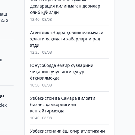
декларация қилинмаган дорилар
олиб қўйилди
длаш
12:40 · 08/08
 Хайён
Агентлик «Чодра ҳовли» мажмуаси
ҳолати ҳақидаги хабарларни рад
этди
12:35 · 08/08
иш
Юнусободда ёмғир сувларини
чиқариш учун янги қувур
ётқизилмоқда
10:50 · 08/08
ди
Ўзбекистон ва Самара вилояти
бизнес ҳамкорлигини
ndex
кенгайтирмоқда
10:40 · 08/08
Ўзбекистонлик ёш оғир атлетикачи