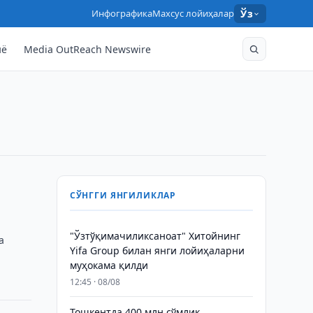
Инфографика
Махсус лойиҳалар
Ўз
нё
Media OutReach Newswire
СЎНГГИ ЯНГИЛИКЛАР
"Ўзтўқимачиликсаноат" Хитойнинг
а
Yifa Group билан янги лойиҳаларни
муҳокама қилди
12:45 · 08/08
Тошкентда 400 млн сўмлик