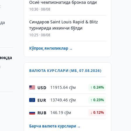
Осиё чемпионатида бронза олди
и
10:30 · 08/08
Синдаров Saint Louis Rapid & Blitz
ида
турнирида иккинчи бўлди
10:25 · 08/08
Кўпроқ янгиликлар →
моқда
ш
ВАЛЮТА КУРСЛАРИ (МБ, 07.08.2026)
USD
11915.64 сўм
↑ 0.24%
EUR
13749.46 сўм
↑ 0.23%
RUB
146.19 сўм
↓ 0.12%
Барча валюта курслари →