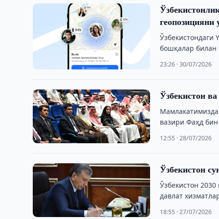
Ўзбекистонлик
геопозицияни 
Ўзбекистондаги 
бошқалар билан 
23:26 · 30/07/2026
Ўзбекистон ва
Мамлакатимизда 
вазири Фаҳд бин
интегратор – «Uz
12:55 · 28/07/2026
Ўзбекистон с
Ўзбекистон 2030
давлат хизматла
18:55 · 27/07/2026