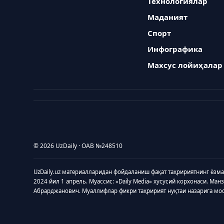
Технологиялар
Маданият
Спорт
Инфографика
Махсус лойиҳалар
© 2026 UzDaily · ОАВ №248510
UzDaily.uz материалларидан фойдаланиш фақат таҳририятнинг ёзм
2024 йил 1 апрель. Муассис: «Daily Media» хусусий корхонаси. Ман
Абрарджанович. Муаллифлар фикри таҳририят нуқтаи назарига мо