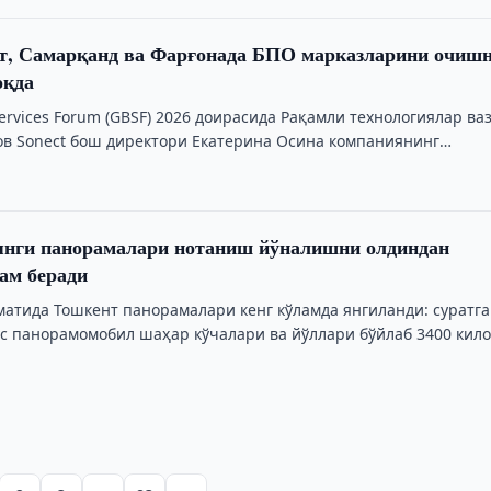
нт, Самарқанд ва Фарғонада БПО марказларини очиш
оқда
Services Forum (GBSF) 2026 доирасида Рақамли технологиялар ва
 Sonect бош директори Екатерина Осина компаниянинг
фаолиятини …
янги панорамалари нотаниш йўналишни олдиндан
ам беради
матида Тошкент панорамалари кенг кўламда янгиланди: суратг
с панорамомобил шаҳар кўчалари ва йўллари бўйлаб 3400 кил