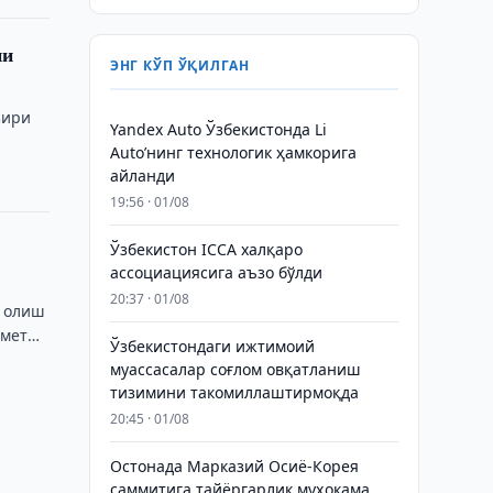
ни
ЭНГ КЎП ЎҚИЛГАН
зири
Yandex Auto Ўзбекистонда Li
Auto’нинг технологик ҳамкорига
айланди
19:56 · 01/08
Ўзбекистон ICCA халқаро
ассоциациясига аъзо бўлди
20:37 · 01/08
а олиш
ометр
Ўзбекистондаги ижтимоий
муассасалар соғлом овқатланиш
тизимини такомиллаштирмоқда
20:45 · 01/08
Остонада Марказий Осиё-Корея
саммитига тайёргарлик муҳокама