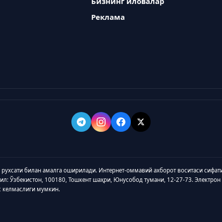
Бизнинг иловалар
Реклама
а рухсати билан амалга оширилади. Интернет-оммавий ахборот воситаси сифат
зил: Ўзбекистон, 100180, Тошкент шаҳри, Юнусобод тумани, 12-27-73. Электрон
с келмаслиги мумкин.