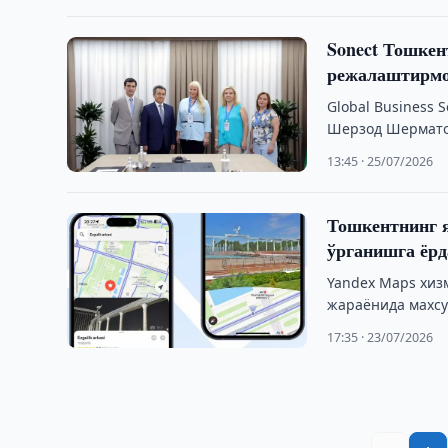
Sonect Тошке
режалаштирм
Global Business 
Шерзод Шерматов
Ўзбекистондаги 
13:45 · 25/07/2026
Тошкентнинг 
ўрганишга ёрд
Yandex Maps хиз
жараёнида махсу
…
17:35 · 23/07/2026