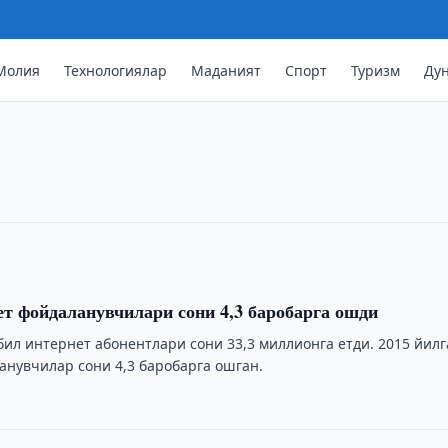
унъий интеллектни
устувор йўналишларини белгилаб
Молия
Технологиялар
Маданият
Спорт
Туризм
Ду
 сунъий интеллект экотизимини
ва истиқболдаги устувор вазифалар
т фойдаланувчилари сони 4,3 баробарга ошди
бил интернет абонентлари сони 33,3 миллионга етди. 2015 йилг
анувчилар сони 4,3 баробарга ошган.