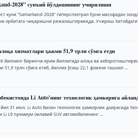
kand-2028” сунъий йўлдошининг учирилиши
густ куни “Samarkand-2028” гиперспектрал Ерни масофадан зон
ни орбитага чиқаришни режалаштирмоқда. Учириш Хитойдаги
омидан, Тошкент …
алоқа хизматлари ҳажми 51,9 трлн сўмга етди
26 йилнинг биринчи ярим йиллигида алоқа ва ахборотлаштир
 51,9 трлн сўмга етиб, йиллик ўсиш 22,1 фоизни ташкил …
збекистонда Li Auto’нинг технологик ҳамкорига айлан
 йил 31 июл. Li Auto билан технологик ҳамкорлик доирасида Ya
и Li L9 премиум оилавий SUV автомобилининг …