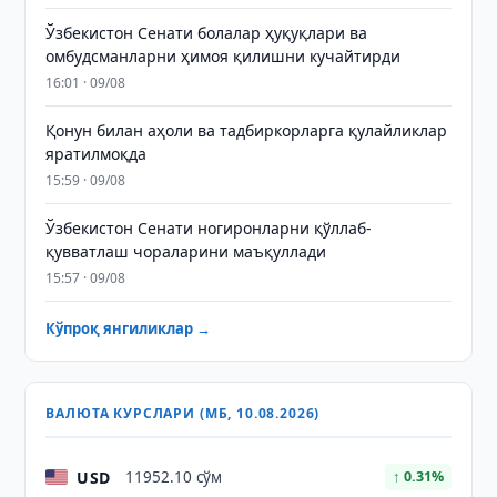
Ўзбекистон Сенати болалар ҳуқуқлари ва
омбудсманларни ҳимоя қилишни кучайтирди
16:01 · 09/08
Қонун билан аҳоли ва тадбиркорларга қулайликлар
яратилмоқда
15:59 · 09/08
Ўзбекистон Сенати ногиронларни қўллаб-
қувватлаш чораларини маъқуллади
15:57 · 09/08
Кўпроқ янгиликлар →
ВАЛЮТА КУРСЛАРИ (МБ, 10.08.2026)
USD
11952.10 сўм
↑ 0.31%