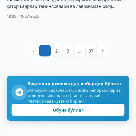
қатор кадрлар тайинловлари ва лавозимдан озод
этишлар бўйича қарорларни имзолади.
19:35 · 10/07/2026
‹
›
1
2
3
…
37
Воқеалар ривожидан хабардор бўлинг
Энг муҳим хабарлар, эксклюзив репортажлар ва
тезкор янгиликларни ўзингизга қулай
платформада кузатиб боринг.
Обуна бўлинг