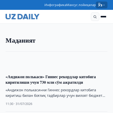
Инфографика
Махсус лойиҳалар
Ўз
МАДАНИЯТ
Маданият
Актёр, режиссёр ва педагог Абдуманнон
Убайдуллаев вафот этди
10:20 · 08/08/2026
«Андижон полькаси» Гиннес рекордлар китобига
киритилиши учун 730 млн сўм ажратилди
«Андижон полькаси»ни Гиннес рекордлар китобига
киритиш билан боғлиқ тадбирлар учун вилоят бюджети
захирасидан 730 млн сўм ажратилди.
11:30 · 31/07/2026