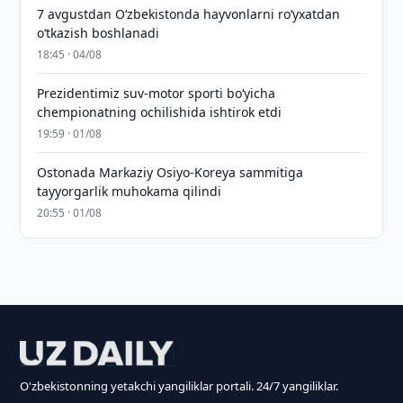
7 avgustdan O‘zbekistonda hayvonlarni ro‘yxatdan
o‘tkazish boshlanadi
18:45 · 04/08
Prezidentimiz suv-motor sporti bo‘yicha
chempionatning ochilishida ishtirok etdi
19:59 · 01/08
Ostonada Markaziy Osiyo-Koreya sammitiga
tayyorgarlik muhokama qilindi
20:55 · 01/08
O'zbekistonning yetakchi yangiliklar portali. 24/7 yangiliklar.