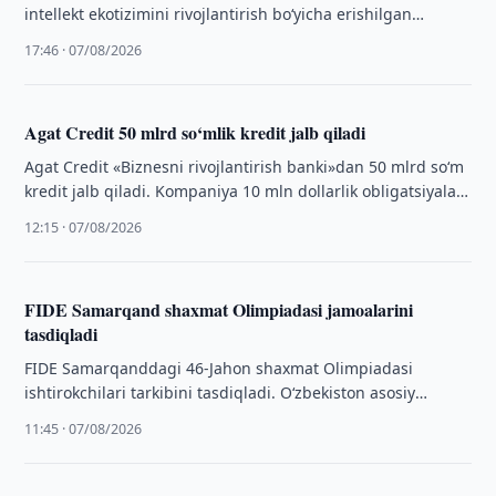
intellekt ekotizimini rivojlantirish boʻyicha erishilgan
natijalar va istiqboldagi ustuvor vazifalar yuzasidan
17:46 · 07/08/2026
taqdimot bilan tanishdi.
Agat Credit 50 mlrd so‘mlik kredit jalb qiladi
Agat Credit «Biznesni rivojlantirish banki»dan 50 mlrd so‘m
kredit jalb qiladi. Kompaniya 10 mln dollarlik obligatsiyalar
chiqarishni ham rejalashtirmoqda.
12:15 · 07/08/2026
FIDE Samarqand shaxmat Olimpiadasi jamoalarini
tasdiqladi
FIDE Samarqanddagi 46-Jahon shaxmat Olimpiadasi
ishtirokchilari tarkibini tasdiqladi. O‘zbekiston asosiy
favoritlar qatoridan joy oldi.
11:45 · 07/08/2026