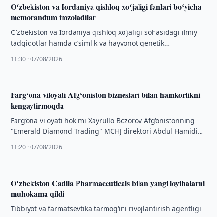
Oʻzbekiston va Iordaniya qishloq xoʻjaligi fanlari boʻyicha
memorandum imzoladilar
O‘zbekiston va Iordaniya qishloq xo‘jaligi sohasidagi ilmiy
tadqiqotlar hamda o‘simlik va hayvonot genetik
materiallarini almashish bo‘yicha o‘zaro anglashuv
11:30 · 07/08/2026
memorandumini imzoladi, …
Farg‘ona viloyati Afg‘oniston bizneslari bilan hamkorlikni
kengaytirmoqda
Farg‘ona viloyati hokimi Xayrullo Bozorov Afg‘onistonning
"Emerald Diamond Trading" MCHJ direktori Abdul Hamidi
Anyuri, "Kam Air" kompaniyasi direktori Atilla Azimi, …
11:20 · 07/08/2026
Oʻzbekiston Cadila Pharmaceuticals bilan yangi loyihalarni
muhokama qildi
Tibbiyot va farmatsevtika tarmog‘ini rivojlantirish agentligi