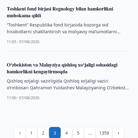
Toshkent fond birjasi Regnology bilan hamkorlikni
muhokama qildi
“Toshkent” Respublika fond birjasida bozorga oid
hisobotlarni shakllantirish va moliyaviy ma’lumotlarni
raqamlashtirish sohasidagi yetakchi RegTech
11:05 · 07/08/2026
kompaniyalaridan biri — Regnology vakillari …
Oʻzbekiston va Malayziya qishloq xoʻjaligi sohasidagi
hamkorlikni kengaytirmoqda
Qishloq xo‘jaligi vazirligida Qishloq xo‘jaligi vaziri
o‘rinbosari Qahramon Yuldashev Malayziyaning O‘zbekiston
Respublikasidagi Favqulodda va Muxtor Elchisi Rafidah Abd
11:00 · 07/08/2026
Aziz, Malayziya …
‹
›
1
2
3
4
5
…
1359