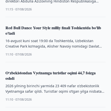
direktori Abdulla Azizovning Hindiston Respublikasiga
xizmat safari doirasida mamlakatning yetakchi
11:15 · 07/08/2026
farmatsevtika kompaniyalaridan biri — …
Red Bull Dance Your Style milliy finali Toshkentda bo'lib
o'tadi
16-avgust kuni soat 19:00 da Toshkentda, Uzbekistan
Creative Park ko‘magida, Alisher Navoiy nomidagi Davlat
akademik katta teatri hududida ko‘cha raqslari …
11:10 · 07/08/2026
O‘zbekistondan Vyetnamga turistlar oqimi 44,7 foizga
oshdi
2026 yilning birinchi yarmida 23 409 nafar o‘zbekistonlik
Vyetnamga safar qildi. Turistlar oqimi o‘tgan yilga nisbatan
44,7 foizga oshdi.
11:10 · 07/08/2026