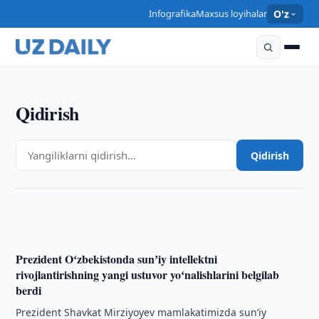
Infografika
Maxsus loyihalar
O'z
Qidirish
TEXNOLOGIYALAR
Yandex Uzbekistan ilk National Transport
Qidirish
Hackathon'ning hamkoriga aylandi
17:55 · 07/08/2026
Prezident Oʻzbekistonda sunʼiy intellektni
rivojlantirishning yangi ustuvor yoʻnalishlarini belgilab
berdi
Prezident Shavkat Mirziyoyev mamlakatimizda sunʼiy