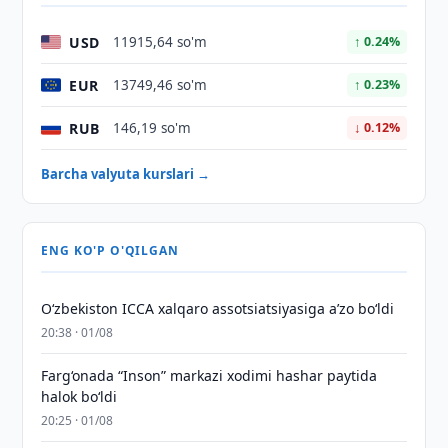
USD
11915,64 so'm
↑ 0.24%
EUR
13749,46 so'm
↑ 0.23%
RUB
146,19 so'm
↓ 0.12%
Barcha valyuta kurslari →
ENG KO'P O'QILGAN
O‘zbekiston ICCA xalqaro assotsiatsiyasiga aʼzo bo‘ldi
20:38 · 01/08
Farg‘onada “Inson” markazi xodimi hashar paytida
halok bo‘ldi
20:25 · 01/08