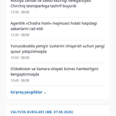
Rossiya Sanoat va savdo vazirligi delegatsiyasi
Chirchiq texnoparkiga tashrif buyurdi
12:30 · 08/08
Agentlik «Chodra hovli» majmuasi holati haqidagi
xabarlarni rad etdi
12:30 · 08/08
Yunusobodda yomg‘ir suvlarini chiqarish uchun yangi
quvur yotqizilmoqda
10:50 · 08/08
Oʻzbekiston va Samara viloyati biznes hamkorligini
kengaytirmoqda
10:40 · 08/08
Ko'proq yangiliklar →
VALYUTA KURSLARI (MB, 07.08.2026)