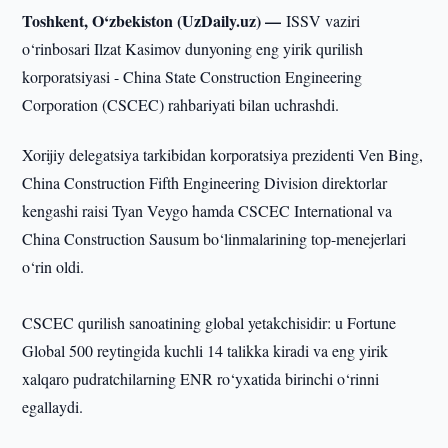
Toshkent, O‘zbekiston (UzDaily.uz) —
ISSV vaziri
o‘rinbosari Ilzat Kasimov dunyoning eng yirik qurilish
korporatsiyasi - China State Construction Engineering
Corporation (CSCEC) rahbariyati bilan uchrashdi.
Xorijiy delegatsiya tarkibidan korporatsiya prezidenti Ven Bing,
China Construction Fifth Engineering Division direktorlar
kengashi raisi Tyan Veygo hamda CSCEC International va
China Construction Sausum bo‘linmalarining top-menejerlari
o‘rin oldi.
CSCEC qurilish sanoatining global yetakchisidir: u Fortune
Global 500 reytingida kuchli 14 talikka kiradi va eng yirik
xalqaro pudratchilarning ENR ro‘yxatida birinchi o‘rinni
egallaydi.