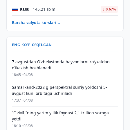
RUB
145,21 so'm
↓ 0.67%
Barcha valyuta kurslari →
ENG KO'P O'QILGAN
7 avgustdan O‘zbekistonda hayvonlarni ro‘yxatdan
o‘tkazish boshlanadi
18:45 · 04/08
Samarkand-2028 giperspektral sun’iy yo‘ldoshi 5-
avgust kuni orbitaga uchiriladi
17:37 · 04/08
“O‘zMIJ”ning yarim yillik foydasi 2,1 trillion so‘mga
yetdi
18:10 · 03/08