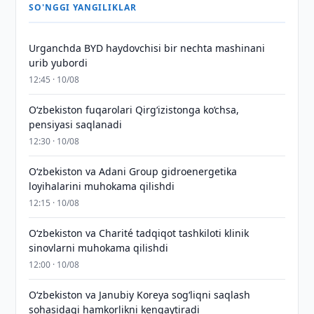
SO'NGGI YANGILIKLAR
Urganchda BYD haydovchisi bir nechta mashinani
urib yubordi
12:45 · 10/08
O‘zbekiston fuqarolari Qirg‘izistonga ko‘chsa,
pensiyasi saqlanadi
12:30 · 10/08
Oʻzbekiston va Adani Group gidroenergetika
loyihalarini muhokama qilishdi
12:15 · 10/08
Oʻzbekiston va Charité tadqiqot tashkiloti klinik
sinovlarni muhokama qilishdi
12:00 · 10/08
Oʻzbekiston va Janubiy Koreya sogʻliqni saqlash
sohasidagi hamkorlikni kengaytiradi