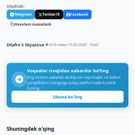
Ulashish:
Telegram
Twitter/X
Facebook
Havolani nusxalash
Dilafro'z Niyazova
·
👁 613 views
·
15.05.2026 · 10:45
Voqealar rivojidan xabardor bo‘ling
Eng muhim xabarlar, eksklyuziv reportajlar va tezkor
yangiliklarni o‘zingizga qulay platformada kuzatib
boring.
Obuna bo'ling
Shuningdek o'qing