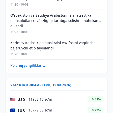
11:30 · 10/08
Oʻzbekiston va Saudiya Arabistoni farmatsevtika
mahsulotlari xavfsizligini tartibga solishni muhokama
qilishdi
11:25 · 10/08
Karimov Kadastr palatasi raisi vazifasini vaqtincha
bajaruvchi etib tayinlandi
11:20 · 10/08
Ko'proq yangiliklar →
VALYUTA KURSLARI (MB, 10.08.2026)
USD
11952,10 so'm
↑ 0.31%
EUR
13779,58 so'm
↑ 0.22%