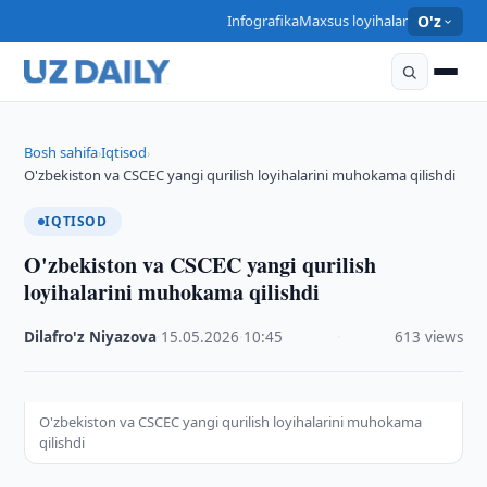
Infografika
Maxsus loyihalar
O'z
Bosh sahifa
Iqtisod
›
›
O'zbekiston va CSCEC yangi qurilish loyihalarini muhokama qilishdi
IQTISOD
O'zbekiston va CSCEC yangi qurilish
loyihalarini muhokama qilishdi
Dilafro'z Niyazova
·
15.05.2026
·
10:45
·
613 views
O'zbekiston va CSCEC yangi qurilish loyihalarini muhokama
qilishdi