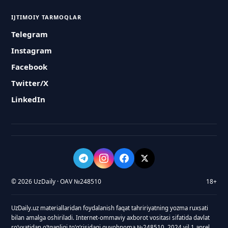
IJTIMOIY TARMOQLAR
Telegram
Instagram
Facebook
Twitter/X
LinkedIn
© 2026 UzDaily · OAV №248510
18+
UzDaily.uz materiallaridan foydalanish faqat tahririyatning yozma ruxsati
bilan amalga oshiriladi. Internet-ommaviy axborot vositasi sifatida davlat
roʻyxatidan oʻtganligi toʻgʻrisidagi guvohnoma №248510, 2024 yil 1 aprel.