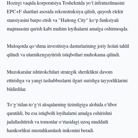
Hozirgi vaqtda korporatsiya Toshekntda yo‘l infratuzilmasini
EPC+F shartlari asosida rekonstruksiya qilish, quyosh elektr
stansiyasini barpo etish va "Haitong City" ko‘p funksiyali
majmuasini qurish kabi muhim loyihalarni amalga oshirmoqda.
Muloqotda qo‘shma investitsiya dasturlarining joriy holati tahlil
qilindi va ularnikengaytirish istiqbollari muhokama qilindi.
Muzokaralar ishtirokchilari strategik sheriklikni davom
ettirishga va yangi tashabbuslarni ilgari surishga tayyorliklarini
bildirdilar.
To‘g‘ridan-to‘g‘ri aloqalarning tizimligiga alohida e’tibor
qaratildi, bu esa istiqbolli loyihalarni amalga oshirishni
jadallashtirish va tomonlar o‘rtasidagi uzoq muddatli
hamkorlikni mustahkamlash imkonini beradi.