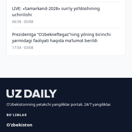
LIVE: «Samarkand-2028» sun’iy yo‘ldoshining
uchirilishi
06:58 · 05/08
Prezidentga “Oʻzbekneftegaz”ning yilning birinchi
yarmidagi faoliyati haqida maʼlumot berildi
17:54 · 03/08
O'zbekistonning yetakchi yangiliklar portali. 24/7 yangiliklar.
BO'LIMLAR
O‘zbekiston