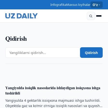
Infografika
Maxsus loyihalar
O'z
Qidirish
IQTISOD
Etihad Airways Abu-Dabi — Toshkent yo‘nalishida
Qidirish
reyslarni boshladi
10:42 · 10/08/2026
Yangiyulda issiqlik nasoslarida ishlaydigan issiqxona ishga
tushirildi
Yangiyulda 4 gektarlik issiqxona majmuasi ishga tushirildi.
Obyektda gaz va ko‘mir o‘rniga issiqlik nasoslari va quyosh