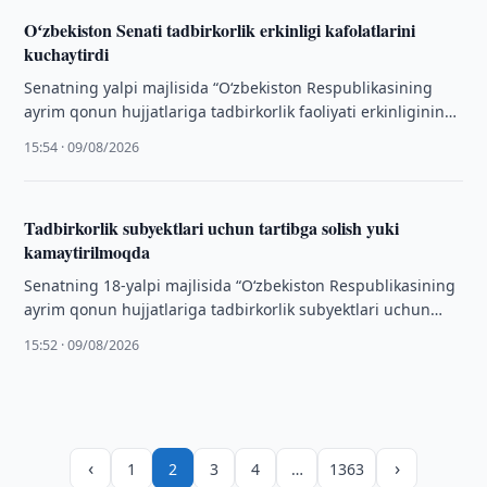
Oʻzbekiston Senati tadbirkorlik erkinligi kafolatlarini
kuchaytirdi
Senatning yalpi majlisida “Oʻzbekiston Respublikasining
ayrim qonun hujjatlariga tadbirkorlik faoliyati erkinligining
kafolatlarini mustahkamlashga hamda tadbirkorlik
15:54 · 09/08/2026
subyektlarini qoʻllab-quvvatlash mexanizmlarini
takomillashtirishga qaratilgan …
Tadbirkorlik subyektlari uchun tartibga solish yuki
kamaytirilmoqda
Senatning 18-yalpi majlisida “Oʻzbekiston Respublikasining
ayrim qonun hujjatlariga tadbirkorlik subyektlari uchun
tartibga solish yukini kamaytirishga qaratilgan oʻzgartirish
15:52 · 09/08/2026
va qoʻshimchalar kiritish …
‹
›
1
2
3
4
…
1363