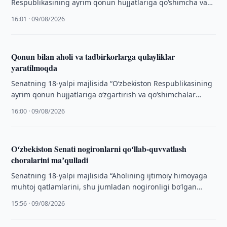
Respublikasining ayrim qonun hujjatlariga qoʻshimcha va
oʻzgartirishlar kiritish toʻgʻrisida”gi Qonun koʻrib chiqildi.
16:01 · 09/08/2026
Qonun bilan aholi va tadbirkorlarga qulayliklar
yaratilmoqda
Senatning 18-yalpi majlisida “Oʻzbekiston Respublikasining
ayrim qonun hujjatlariga oʻzgartirish va qoʻshimchalar
kiritish toʻgʻrisida”gi Qonun muhokama qilindi.
16:00 · 09/08/2026
Oʻzbekiston Senati nogironlarni qoʻllab-quvvatlash
choralarini maʼqulladi
Senatning 18-yalpi majlisida “Aholining ijtimoiy himoyaga
muhtoj qatlamlarini, shu jumladan nogironligi boʻlgan
shaxslarni davlat tomonidan qoʻllab-quvvatlash tizimi
15:56 · 09/08/2026
yanada takomillashtirilishi munosabati …