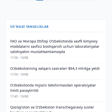
SO'NGGI YANGILIKLAR
FAO va Yevropa Ittifoqi O‘zbekistonda xavfli kimyoviy
moddalarni xavfsiz boshqarish uchun laboratoriyalar
salohiyatini mustahkamlamoqda
17:56 · 10/08
O‘zbekistonning xalqaro zaxiralari $64,3 mlrdga yetdi
17:50 · 10/08
O‘zbekistonda mijozni tekshirmasdan operatsiyalar
limiti pasaytirildi
17:45 · 10/08
Qozog‘iston va O‘zbekiston transchegaraviy suvlar