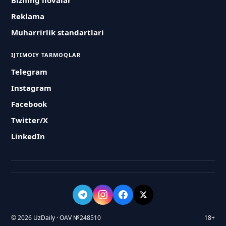
Bizning ilovalar
Reklama
Muharrirlik standartlari
IJTIMOIY TARMOQLAR
Telegram
Instagram
Facebook
Twitter/X
LinkedIn
© 2026 UzDaily · OAV №248510
18+