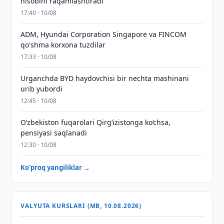
hisobini raqamlashtiradi
17:40 · 10/08
ADM, Hyundai Corporation Singapore va FINCOM
qo'shma korxona tuzdilar
17:33 · 10/08
Urganchda BYD haydovchisi bir nechta mashinani
urib yubordi
12:45 · 10/08
O‘zbekiston fuqarolari Qirg‘izistonga ko‘chsa,
pensiyasi saqlanadi
12:30 · 10/08
Ko'proq yangiliklar →
VALYUTA KURSLARI (MB, 10.08.2026)