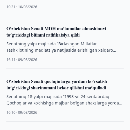
panellaridan foydalaniladi.
10:31 · 10/08/2026
Oʻzbekiston Senati MDH maʼlumotlar almashinuvi
toʻgʻrisidagi bitimni ratifikatsiya qildi
Senatning yalpi majlisida “Birlashgan Millatlar
Tashkilotining mediatsiya natijasida erishilgan xalqaro
kelishuv bitimlari toʻgʻrisidagi Konvensiyasiga (Nyu-York,
16:11 · 09/08/2026
2018-yil 20-dekabr) Oʻzbekiston Respublikasining qoʻshilishi
…
Oʻzbekiston Senati qochqinlarga yordam koʻrsatish
toʻgʻrisidagi shartnomani bekor qilishni maʼqulladi
Senatning 18-yalpi majlisida “1993-yil 24-sentabrdagi
Qochoqlar va koʻchishga majbur boʻlgan shaxslarga yordam
koʻrsatish toʻgʻrisidagi Bitimning amal qilishini tugatish
16:10 · 09/08/2026
haqidagi Bayonnomani …