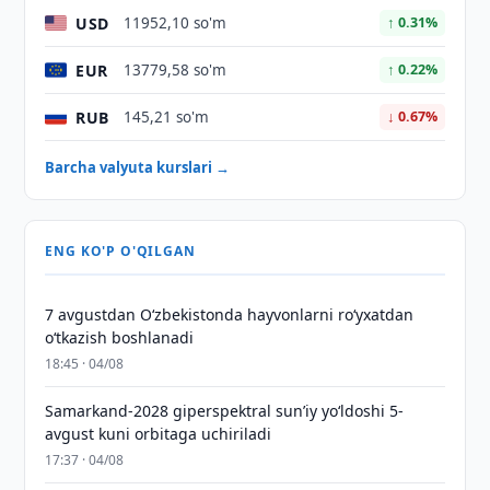
USD
11952,10 so'm
↑ 0.31%
EUR
13779,58 so'm
↑ 0.22%
RUB
145,21 so'm
↓ 0.67%
Barcha valyuta kurslari →
ENG KO'P O'QILGAN
7 avgustdan O‘zbekistonda hayvonlarni ro‘yxatdan
o‘tkazish boshlanadi
18:45 · 04/08
Samarkand-2028 giperspektral sun’iy yo‘ldoshi 5-
avgust kuni orbitaga uchiriladi
17:37 · 04/08