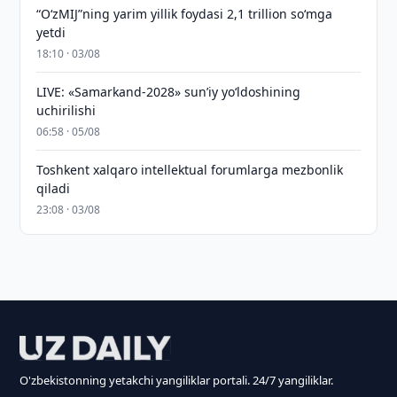
“O‘zMIJ”ning yarim yillik foydasi 2,1 trillion so‘mga
yetdi
18:10 · 03/08
LIVE: «Samarkand-2028» sun’iy yo‘ldoshining
uchirilishi
06:58 · 05/08
Toshkent xalqaro intellektual forumlarga mezbonlik
qiladi
23:08 · 03/08
O'zbekistonning yetakchi yangiliklar portali. 24/7 yangiliklar.