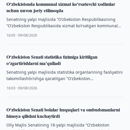
Oʻzbekistonda kommunal xizmat koʻrsatuvchi xodimlar
uchun unvon joriy etilmoqda
Senatning yalpi majlisida “Oʻzbekiston Respublikasining
“Oʻzbekiston Respublikasida xizmat koʻrsatgan kommunal
xoʻjaligi xodimi” faxriy unvonini taʼsis etish toʻgʻrisida”gi
16:05 · 09/08/2026
Qonun muhokama qilindi.
Oʻzbekiston Senati statistika tizimiga kiritilgan
oʻzgartirishlarni maʼqulladi
Senatning yalpi majlisida statistika organlarining faoliyatini
takomillashtirishga qaratilgan “Oʻzbekiston
Respublikasining ayrim qonun hujjatlariga oʻzgartirish va
16:03 · 09/08/2026
qoʻshimchalar kiritish toʻgʻrisida”gi Qonun muhokama …
Oʻzbekiston Senati bolalar huquqlari va ombudsmanlarni
himoya qilishni kuchaytirdi
Oliy Majlis Senatining 18-yalpi majlisida “Oʻzbekiston