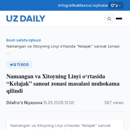
Infografika
Maxsus loyihalar
O'z
Bosh sahifa
Iqtisod
›
›
Namangan va Xitoyning Linyi o‘rtasida “Kelajak” sanoat zonasi
…
IQTISOD
Namangan va Xitoyning Linyi o‘rtasida
“Kelajak” sanoat zonasi masalasi muhokama
qilindi
Dilafro'z Niyazova
·
15.05.2026
·
12:00
·
587 views
Namangan va Xitoyning Linyi o‘rtasida “Kelajak” sanoat