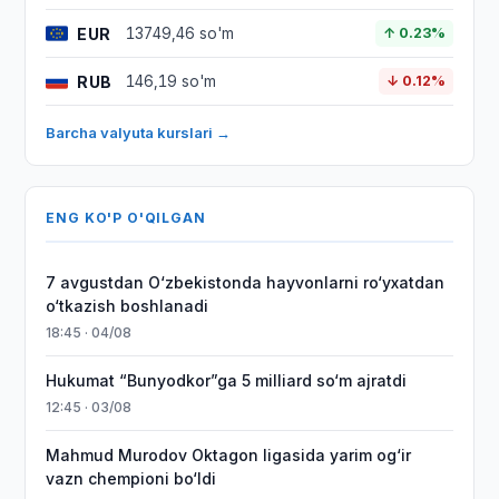
EUR
13749,46 so'm
↑ 0.23%
RUB
146,19 so'm
↓ 0.12%
Barcha valyuta kurslari →
ENG KO'P O'QILGAN
7 avgustdan O‘zbekistonda hayvonlarni ro‘yxatdan
o‘tkazish boshlanadi
18:45 · 04/08
Hukumat “Bunyodkor”ga 5 milliard so‘m ajratdi
12:45 · 03/08
Mahmud Murodov Oktagon ligasida yarim og‘ir
vazn chempioni bo‘ldi