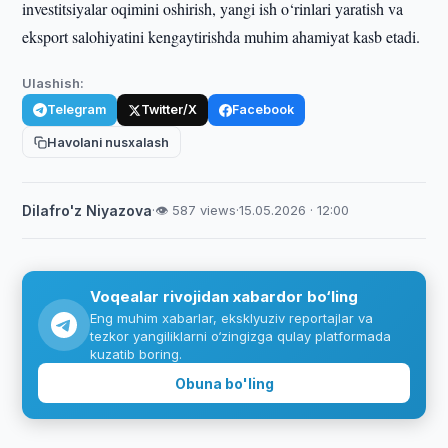
investitsiyalar oqimini oshirish, yangi ish o‘rinlari yaratish va
eksport salohiyatini kengaytirishda muhim ahamiyat kasb etadi.
Ulashish:
Telegram
Twitter/X
Facebook
Havolani nusxalash
Dilafro'z Niyazova
·
👁 587 views
·
15.05.2026 · 12:00
Voqealar rivojidan xabardor bo‘ling
Eng muhim xabarlar, eksklyuziv reportajlar va
tezkor yangiliklarni o‘zingizga qulay platformada
kuzatib boring.
Obuna bo'ling