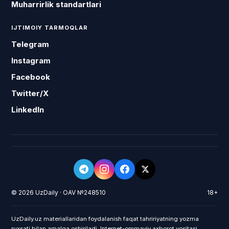
Muharrirlik standartlari
IJTIMOIY TARMOQLAR
Telegram
Instagram
Facebook
Twitter/X
LinkedIn
© 2026 UzDaily · OAV №248510
18+
UzDaily.uz materiallaridan foydalanish faqat tahririyatning yozma
ruxsati bilan amalga oshiriladi. Internet-ommaviy axborot vositasi