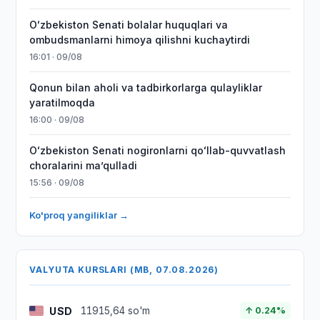
Oʻzbekiston Senati bolalar huquqlari va
ombudsmanlarni himoya qilishni kuchaytirdi
16:01 · 09/08
Qonun bilan aholi va tadbirkorlarga qulayliklar
yaratilmoqda
16:00 · 09/08
Oʻzbekiston Senati nogironlarni qoʻllab-quvvatlash
choralarini maʼqulladi
15:56 · 09/08
Ko'proq yangiliklar →
VALYUTA KURSLARI (MB, 07.08.2026)
USD
11915,64 so'm
↑ 0.24%