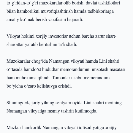
to‘g‘ridan-to‘g‘ri muzokaralar olib borish, davlat tashkilotlari
bilan hamkorlikni muvofiqlashtirish hamda tadbirkorlarga
amaliy ko‘mak berish vazifasini bajaradi.
Viloyat hokimi xorijiy investorlar uchun barcha zarur shart-
sharoitlar yaratib berilishini taʼkidladi.
Muzokaralar chog‘ida Namangan viloyati hamda Lini shahri
o‘rtasida hamdo‘st hududlar memorandumini imzolash masalasi
ham muhokama qilindi. Tomonlar ushbu memorandum
bo‘yicha o‘zaro kelishuvga erishdi.
Shuningdek, joriy yilning sentyabr oyida Lini shahri merining
Namangan viloyatiga rasmiy tashrifi kutilmoqda.
Mazkur hamkorlik Namangan viloyati iqtisodiyotiga xorijiy