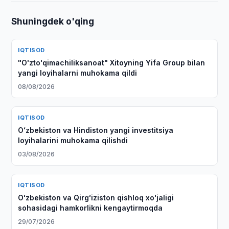
Shuningdek o'qing
IQTISOD
"O'zto'qimachiliksanoat" Xitoyning Yifa Group bilan
yangi loyihalarni muhokama qildi
08/08/2026
IQTISOD
Oʻzbekiston va Hindiston yangi investitsiya
loyihalarini muhokama qilishdi
03/08/2026
IQTISOD
Oʻzbekiston va Qirgʻiziston qishloq xoʻjaligi
sohasidagi hamkorlikni kengaytirmoqda
29/07/2026