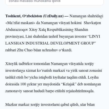
zonasi masalasi muhokama qilindi
Toshkent, O‘zbekiston (UzDaily.uz) —
Namangan shahridagi
«Maʼrifat maskani» da Namangan viloyati hokimi Shavkatjon
Abdurazzoqov Xitoy Xalq Respublikasining Shandun
provinsiyasi, Lini shahridan tashrif buyurgan investor “LINYI
LANSHAN INDUSTRIAL DEVELOPMENT GROUP”
rahbari Zhu Chao bilan uchrashuv o‘tkazdi.
Xitoylik tadbirkor tomonidan Namangan viloyatida xorijiy
investorlarga xizmat ko‘rsatish markazi va yirik sanoat zonasini
tashkil etish bo‘yicha istiqbolli loyihalar taqdim etildi. Loyiha
doirasida 100 gektar yer maydonida “Kelajak” deb nomlangan
zamonaviy sanoat hududi barpo etilishi rejalashtirilmoqda.
Mazkur markaz xorijiy investorlarni qabul qilish, ular bilan