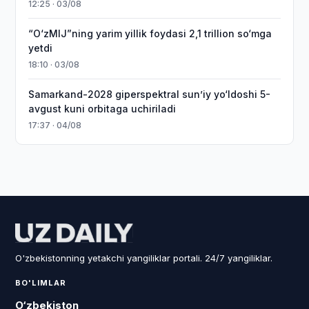
12:25 · 03/08
“O‘zMIJ”ning yarim yillik foydasi 2,1 trillion so‘mga
yetdi
18:10 · 03/08
Samarkand-2028 giperspektral sun’iy yo‘ldoshi 5-
avgust kuni orbitaga uchiriladi
17:37 · 04/08
O'zbekistonning yetakchi yangiliklar portali. 24/7 yangiliklar.
BO'LIMLAR
O‘zbekiston