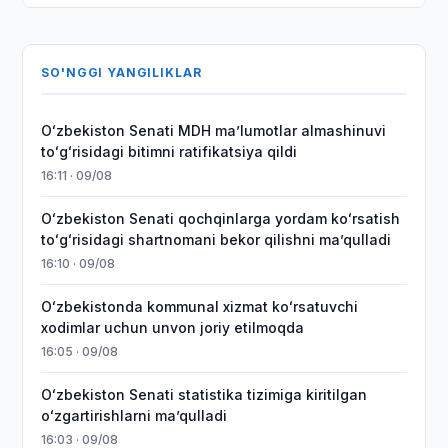
SO'NGGI YANGILIKLAR
Oʻzbekiston Senati MDH maʼlumotlar almashinuvi
toʻgʻrisidagi bitimni ratifikatsiya qildi
16:11 · 09/08
Oʻzbekiston Senati qochqinlarga yordam koʻrsatish
toʻgʻrisidagi shartnomani bekor qilishni maʼqulladi
16:10 · 09/08
Oʻzbekistonda kommunal xizmat koʻrsatuvchi
xodimlar uchun unvon joriy etilmoqda
16:05 · 09/08
Oʻzbekiston Senati statistika tizimiga kiritilgan
oʻzgartirishlarni maʼqulladi
16:03 · 09/08