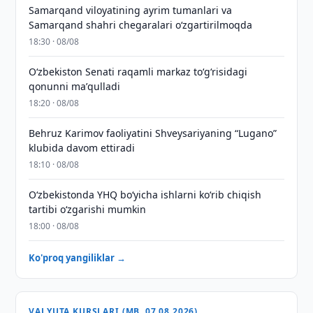
Samarqand viloyatining ayrim tumanlari va
Samarqand shahri chegaralari oʻzgartirilmoqda
18:30 · 08/08
Oʻzbekiston Senati raqamli markaz toʻgʻrisidagi
qonunni maʼqulladi
18:20 · 08/08
Behruz Karimov faoliyatini Shveysariyaning “Lugano”
klubida davom ettiradi
18:10 · 08/08
O‘zbekistonda YHQ bo‘yicha ishlarni ko‘rib chiqish
tartibi o‘zgarishi mumkin
18:00 · 08/08
Ko'proq yangiliklar →
VALYUTA KURSLARI (MB, 07.08.2026)