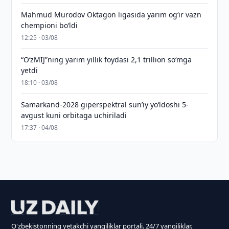
Mahmud Murodov Oktagon ligasida yarim og‘ir vazn
chempioni bo‘ldi
12:25 · 03/08
“O‘zMIJ”ning yarim yillik foydasi 2,1 trillion so‘mga
yetdi
18:10 · 03/08
Samarkand-2028 giperspektral sun’iy yo‘ldoshi 5-
avgust kuni orbitaga uchiriladi
17:37 · 04/08
O'zbekistonning yetakchi yangiliklar portali. 24/7 yangiliklar.