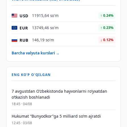
USD
11915,64 so'm
↑ 0.24%
EUR
13749,46 so'm
↑ 0.23%
RUB
146,19 so'm
↓ 0.12%
Barcha valyuta kurslari →
ENG KO'P O'QILGAN
7 avgustdan O‘zbekistonda hayvonlarni ro‘yxatdan
o‘tkazish boshlanadi
18:45 · 04/08
Hukumat “Bunyodkor”ga 5 milliard so‘m ajratdi
12:45 · 03/08