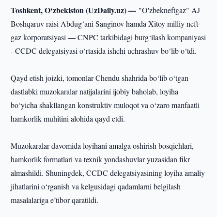
Toshkent, O‘zbekiston (UzDaily.uz) —
"O'zbekneftgaz" AJ
Boshqaruv raisi Abdug‘ani Sanginov hamda Xitoy milliy neft-
gaz korporatsiyasi — CNPC tarkibidagi burg‘ilash kompaniyasi
- CCDC delegatsiyasi o‘rtasida ishchi uchrashuv bo‘lib o‘tdi.
Qayd etish joizki, tomonlar Chendu shahrida bo‘lib o‘tgan
dastlabki muzokaralar natijalarini ijobiy baholab, loyiha
bo‘yicha shakllangan konstruktiv muloqot va o‘zaro manfaatli
hamkorlik muhitini alohida qayd etdi.
Muzokaralar davomida loyihani amalga oshirish bosqichlari,
hamkorlik formatlari va texnik yondashuvlar yuzasidan fikr
almashildi. Shuningdek, CCDC delegatsiyasining loyiha amaliy
jihatlarini o‘rganish va kelgusidagi qadamlarni belgilash
masalalariga e’tibor qaratildi.