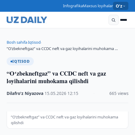
Infografika
Maxsus loyihalar
O'z
Bosh sahifa
Iqtisod
›
›
“Oʻzbekneftgaz” va CCDC neft va gaz loyihalarini muhokama …
IQTISOD
“Oʻzbekneftgaz” va CCDC neft va gaz
loyihalarini muhokama qilishdi
Dilafro'z Niyazova
·
15.05.2026
·
12:15
·
665 views
“Oʻzbekneftgaz” va CCDC neft va gaz loyihalarini muhokama
qilishdi