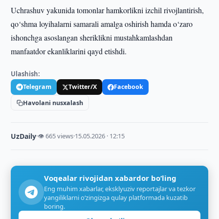
Uchrashuv yakunida tomonlar hamkorlikni izchil rivojlantirish,
qo‘shma loyihalarni samarali amalga oshirish hamda o‘zaro
ishonchga asoslangan sheriklikni mustahkamlashdan
manfaatdor ekanliklarini qayd etishdi.
Ulashish:
Telegram
Twitter/X
Facebook
Havolani nusxalash
UzDaily
·
👁 665 views
·
15.05.2026 · 12:15
Voqealar rivojidan xabardor bo‘ling
Eng muhim xabarlar, eksklyuziv reportajlar va tezkor
yangiliklarni o‘zingizga qulay platformada kuzatib
boring.