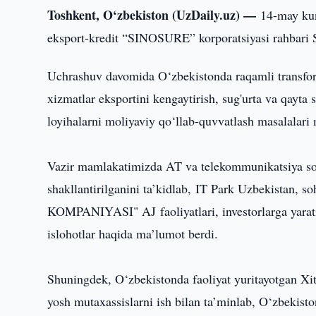
Toshkent, O‘zbekiston (UzDaily.uz) —
14-may kun
eksport-kredit “SINOSURE” korporatsiyasi rahbari S
Uchrashuv davomida O‘zbekistonda raqamli transform
xizmatlar eksportini kengaytirish, sug'urta va qayta
loyihalarni moliyaviy qo‘llab-quvvatlash masalalari
Vazir mamlakatimizda AT va telekommunikatsiya soh
shakllantirilganini ta’kidlab, IT Park Uzbekistan
KOMPANIYASI" AJ faoliyatlari, investorlarga yarati
islohotlar haqida ma’lumot berdi.
Shuningdek, O‘zbekistonda faoliyat yuritayotgan X
yosh mutaxassislarni ish bilan ta’minlab, O‘zbekist