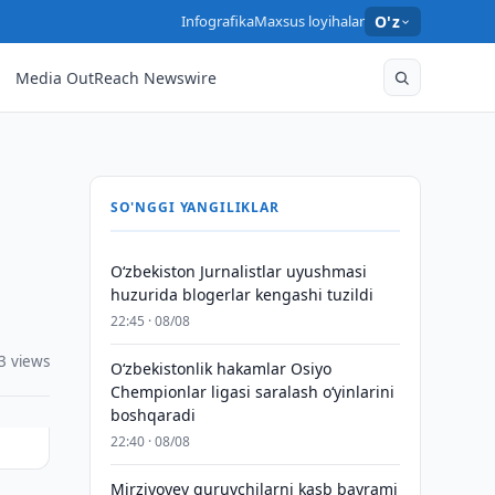
Infografika
Maxsus loyihalar
O'z
Media OutReach Newswire
SO'NGGI YANGILIKLAR
O‘zbekiston Jurnalistlar uyushmasi
huzurida blogerlar kengashi tuzildi
22:45 · 08/08
3 views
O‘zbekistonlik hakamlar Osiyo
Chempionlar ligasi saralash o‘yinlarini
boshqaradi
22:40 · 08/08
Mirziyoyev quruvchilarni kasb bayrami