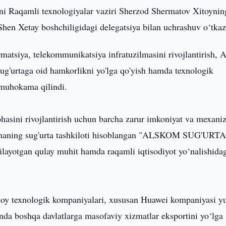
i Raqamli texnologiyalar vaziri Sherzod Shermatov Xitoynin
hen Xetay boshchiligidagi delegatsiya bilan uchrashuv o‘tkaz
atsiya, telekommunikatsiya infratuzilmasini rivojlantirish, 
 sug'urtaga oid hamkorlikni yo'lga qo'yish hamda texnologik
 muhokama qilindi.
asini rivojlantirish uchun barcha zarur imkoniyat va mexani
, sohaning sug'urta tashkiloti hisoblangan "ALSKOM SUG'URT
layotgan qulay muhit hamda raqamli iqtisodiyot yo‘nalishida
itoy texnologik kompaniyalari, xususan Huawei kompaniyasi y
onda boshqa davlatlarga masofaviy xizmatlar eksportini yo‘lga