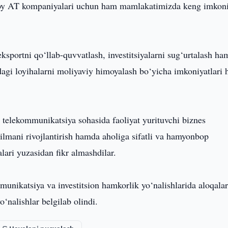
Xitoy AT kompaniyalari uchun ham mamlakatimizda keng imkoni
ortni qo‘llab-quvvatlash, investitsiyalarni sug‘urtalash ha
agi loyihalarni moliyaviy himoyalash bo‘yicha imkoniyatlari 
telekommunikatsiya sohasida faoliyat yurituvchi biznes
zilmani rivojlantirish hamda aholiga sifatli va hamyonbop
lari yuzasidan fikr almashdilar.
unikatsiya va investitsion hamkorlik yo‘nalishlarida aloqalar
o‘nalishlar belgilab olindi.