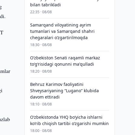
bilan tabrikladi
g
22:35 · 08/08
di.
Samarqand viloyatining ayrim
tumanlari va Samarqand shahri
AT
chegaralari oʻzgartirilmoqda
18:30 · 08/08
Oʻzbekiston Senati raqamli markaz
toʻgʻrisidagi qonunni maʼqulladi
zmlar
18:20 · 08/08
A
Behruz Karimov faoliyatini
gi
Shveysariyaning “Lugano” klubida
davom ettiradi
18:10 · 08/08
O‘zbekistonda YHQ bo‘yicha ishlarni
uzlab
ko‘rib chiqish tartibi o‘zgarishi mumkin
18:00 · 08/08