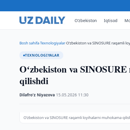
O‘zbekiston
Iqtisod
Mo
Bosh sahifa
Texnologiyalar
Oʻzbekiston va SINOSURE raqamli loy
›
›
TEXNOLOGIYALAR
Oʻzbekiston va SINOSURE 
qilishdi
Dilafro'z Niyazova
·
15.05.2026
·
11:30
Oʻzbekiston va SINOSURE raqamli loyihalarni muhokama qilis