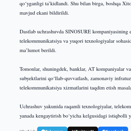
qo‘yganligi ta’kidlandi. Shu bilan birga, boshqa 
mavjud ekani bildirildi.
Dastlab uchrashuvda SINOSURE kompaniyasining eksp
telekommunikatsiya va yuqori texnologiyalar sohasid
ma’lumot berildi.
Tomonlar, shuningdek, banklar, AT kompaniyalar va 
subyektlarini qo‘llab-quvvatlash, zamonaviy infratu
telekommunikatsiya xizmatlarini taqdim etish masala
Uchrashuv yakunida raqamli texnologiyalar, telekomm
yanada kengaytirish bo‘yicha kelgusidagi istiqbolli y