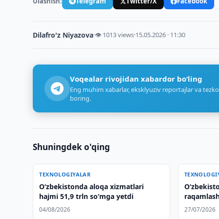
Ulashish:
Telegram
Twitter/X
Facebook
Dilafro'z Niyazova
·
👁 1013 views
·
15.05.2026 · 11:30
Voqealar rivojidan xabardor bo‘ling
Eng muhim xabarlar, eksklyuziv reportajlar va tezko
boring.
Shuningdek o'qing
TEXNOLOGIYALAR
TEXNOLOGI
O‘zbekistonda aloqa xizmatlari
O‘zbekisto
hajmi 51,9 trln so‘mga yetdi
raqamlash
04/08/2026
27/07/2026