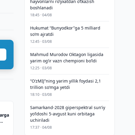
hayvonlarni ro‘yxatdan o‘tkazish
boshlanadi
18:45 · 04/08
Hukumat “Bunyodkor”ga 5 milliard
so‘m ajratdi
12:45 · 03/08
Mahmud Murodov Oktagon ligasida
yarim og‘ir vazn chempioni bo‘ldi
12:25 · 03/08
“O‘zMIJ”ning yarim yillik foydasi 2,1
trillion so‘mga yetdi
18:10 · 03/08
Samarkand-2028 giperspektral sun’iy
yo‘ldoshi 5-avgust kuni orbitaga
larga
uchiriladi
17:37 · 04/08