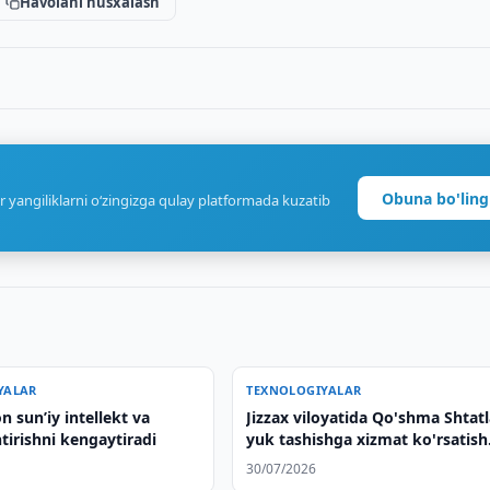
Havolani nusxalash
Obuna bo'ling
r yangiliklarni o‘zingizga qulay platformada kuzatib
YALAR
TEXNOLOGIYALAR
n sunʼiy intellekt va
Jizzax viloyatida Qo'shma Shtat
tirishni kengaytiradi
yuk tashishga xizmat ko'rsatish
bo'yicha BPO loyihasi ishga
30/07/2026
tushirildi