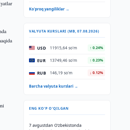
yatlar
Ko'proq yangiliklar →
mda
VALYUTA KURSLARI (MB, 07.08.2026)
haqida
USD
11915,64 so'm
↑ 0.24%
EUR
13749,46 so'm
↑ 0.23%
RUB
146,19 so'm
↓ 0.12%
Barcha valyuta kurslari →
ni
ENG KO'P O'QILGAN
7 avgustdan O‘zbekistonda