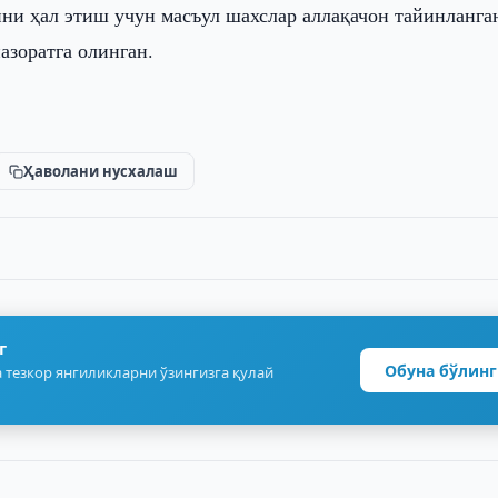
и ҳал этиш учун масъул шахслар аллақачон тайинланга
азоратга олинган.
Ҳаволани нусхалаш
г
Обуна бўлинг
 тезкор янгиликларни ўзингизга қулай