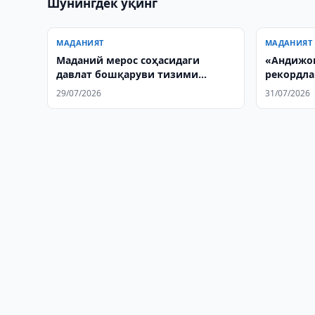
Шунингдек ўқинг
МАДАНИЯТ
МАДАНИЯТ
Маданий мерос соҳасидаги
«Андижон
давлат бошқаруви тизими
рекордла
такомиллаштирилади
киритили
29/07/2026
31/07/2026
ажратил