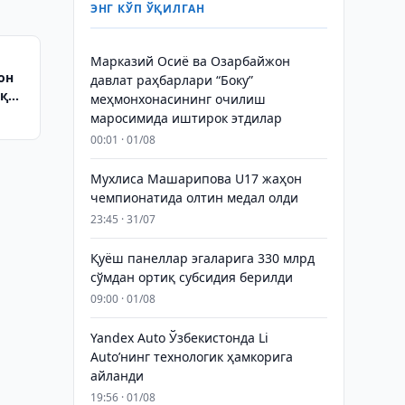
ЭНГ КЎП ЎҚИЛГАН
Марказий Осиё ва Озарбайжон
он
давлат раҳбарлари “Боку”
иқ
меҳмонхонасининг очилиш
маросимида иштирок этдилар
00:01 · 01/08
Мухлиса Машарипова U17 жаҳон
чемпионатида олтин медал олди
23:45 · 31/07
Қуёш панеллар эгаларига 330 млрд
сўмдан ортиқ субсидия берилди
09:00 · 01/08
Yandex Auto Ўзбекистонда Li
Auto’нинг технологик ҳамкорига
айланди
19:56 · 01/08