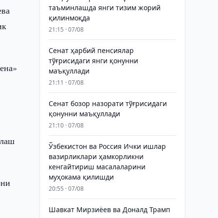
таъминлашда янги тизим жорий
ева
қилинмоқда
ик
21:15 · 07/08
Сенат ҳарбий пенсиялар
тўғрисидаги янги қонунни
рена»
маъқуллади
21:11 · 07/08
Сенат бозор назорати тўғрисидаги
қонунни маъқуллади
21:10 · 07/08
илаш
Ўзбекистон ва Россия Ички ишлар
вазирликлари ҳамкорликни
кенгайтириш масалаларини
муҳокама қилишди
рни
20:55 · 07/08
Шавкат Мирзиёев ва Доналд Трамп