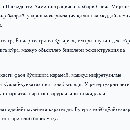
он Президенти Администрацияси раҳбари Саида Мирзиё
риф буюриб, уларни модернизация қилиш ва моддий-техн
.
еатр, Ёшлар театри ва Қўғирчоқ театри, шунингдек «А
га кўра, мазкур объектлар бинолари реконструкция ва
р ҳаёти фаол бўлишига қарамай, мавжуд инфратузилма
й қўллаб-қувватлашни талаб қилади. У репертуарни янг
ун шароитлар яратиш зарурлигини таъкидлади.
т адабиёт музейига қаратилди. Бу ерда ноёб қўлёзмала
 ишлари олиб борилмоқда.