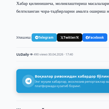
Хабар қилинишича, молиялаштириш масалаларин
белгиланган чора-тадбирларни амалга ошириш н
Улашиш:
Telegram
Twitter/X
Facebook
UzDaily
·
👁 490 views
·
30.04.2026 · 17:40
Воқеалар ривожидан хабардор бўлин
Энг муҳим хабарлар, эксклюзив репортажлар ва
платформада кузатиб боринг.