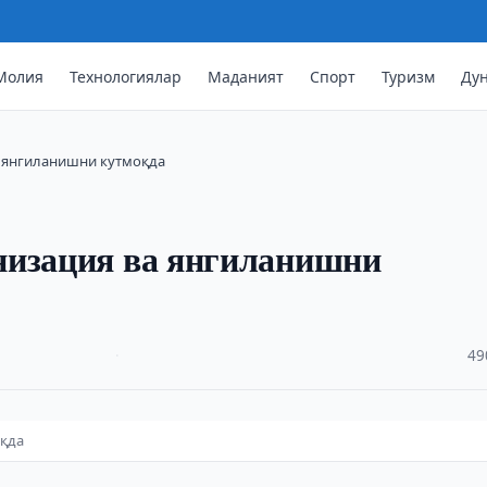
Молия
Технологиялар
Маданият
Спорт
Туризм
Ду
а янгиланишни кутмоқда
низация ва янгиланишни
·
49
оқда