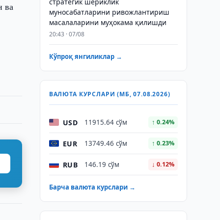
стратегик шериклик
н ва
муносабатларини ривожлантириш
масалаларини муҳокама қилишди
20:43 · 07/08
Кўпроқ янгиликлар →
ВАЛЮТА КУРСЛАРИ (МБ, 07.08.2026)
USD
11915.64 сўм
↑ 0.24%
EUR
13749.46 сўм
↑ 0.23%
RUB
146.19 сўм
↓ 0.12%
Барча валюта курслари →