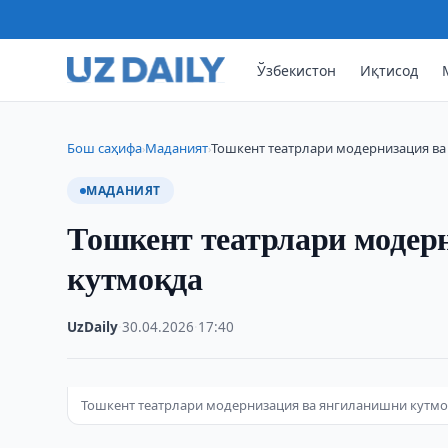
Ўзбекистон
Иқтисод
Бош саҳифа
Маданият
Тошкент театрлари модернизация в
›
›
МАДАНИЯТ
Тошкент театрлари модер
кутмоқда
UzDaily
·
30.04.2026
·
17:40
Тошкент театрлари модернизация ва янгиланишни кутм