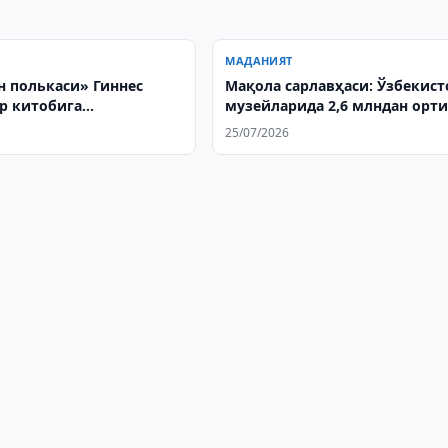
МАДАНИЯТ
 полькаси» Гиннес
Мақола сарлавҳаси: Ўзбекист
р китобига
музейларида 2,6 млндан орт
ши учун 730 млн сўм
экспонат сақланмоқда
25/07/2026
ди