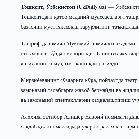
Тошкент, Ўзбекистон (UzDaily.uz) —
Ўзбекист
Тошкентдаги қатор маданий муассасаларга таш
базасини мустаҳкамлаш зарурлигини таъкидлади
Ташриф давомида Мукимий номидаги академик т
ётоқхонаси кўздан кечирилди. Танишув якунлари
янгиланишга муҳтож экани қайд этилди.
Мирзиёеванинг сўзларига кўра, пойтахтда теат
замонавий талабларга жавоб бермайди ва жидди
ва замонавий спектаклларни саҳналаштириш уч
Алоҳида эътибор Алишер Навоий номидаги Давла
сақлаб қолиш мақсадида уларни рақамлаштириш