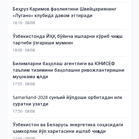
Беҳруз Каримов фаолиятини Швейцариянинг
«Лугано» клубида давом эттиради
18:10 · 08/08
Ўзбекистонда ЙҲҚ бўйича ишларни кўриб чиқиш
тартиби ўзгариши мумкин
18:00 · 08/08
Билимларни баҳолаш агентлиги ва ЮНИСЕФ
таълим тизимини баҳолашни ривожлантиришни
муҳокама қилди
17:55 · 08/08
Samarkand-2028 сунъий йўлдоши орбитадан илк
суратни узатди
17:50 · 08/08
Ўзбекистон ва Беларусь энергетика соҳасидаги
ҳамкорлик йўл харитасини ишлаб чиқади
17:45 · 08/08