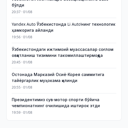
бўлди
20:37 · 01/08
Yandex Auto Ўзбекистонда Li Auto’нинг технологик
ҳамкорига айланди
19:56 · 01/08
Ўзбекистондаги ижтимоий муассасалар соғлом
овқатланиш тизимини такомиллаштирмоқда
20:45 · 01/08
Остонада Марказий Осиё-Корея саммитига
тайёргарлик муҳокама қилинди
20:55 · 01/08
Президентимиз сув-мотор спорти бўйича
чемпионатнинг очилишида иштирок этди
19:59 · 01/08