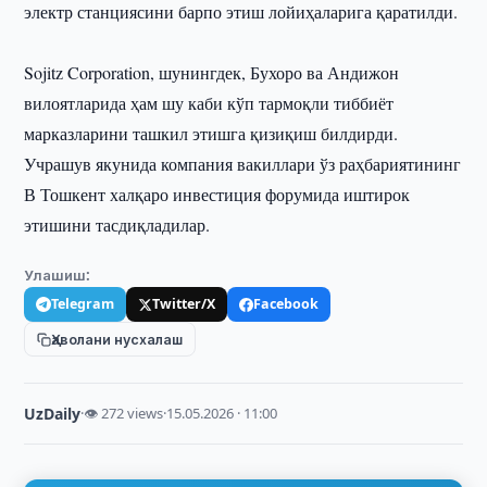
электр станциясини барпо этиш лойиҳаларига қаратилди.
Sojitz Corporation, шунингдек, Бухоро ва Андижон
вилоятларида ҳам шу каби кўп тармоқли тиббиёт
марказларини ташкил этишга қизиқиш билдирди.
Учрашув якунида компания вакиллари ўз раҳбариятининг
В Тошкент халқаро инвестиция форумида иштирок
этишини тасдиқладилар.
Улашиш:
Telegram
Twitter/X
Facebook
Ҳаволани нусхалаш
UzDaily
·
👁 272 views
·
15.05.2026 · 11:00