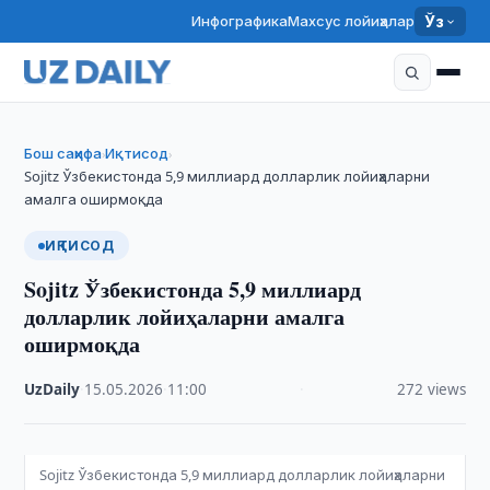
Инфографика
Махсус лойиҳалар
Ўз
Бош саҳифа
Иқтисод
›
›
Sojitz Ўзбекистонда 5,9 миллиард долларлик лойиҳаларни
амалга оширмоқда
ИҚТИСОД
Sojitz Ўзбекистонда 5,9 миллиард
долларлик лойиҳаларни амалга
оширмоқда
UzDaily
·
15.05.2026
·
11:00
·
272 views
Sojitz Ўзбекистонда 5,9 миллиард долларлик лойиҳаларни