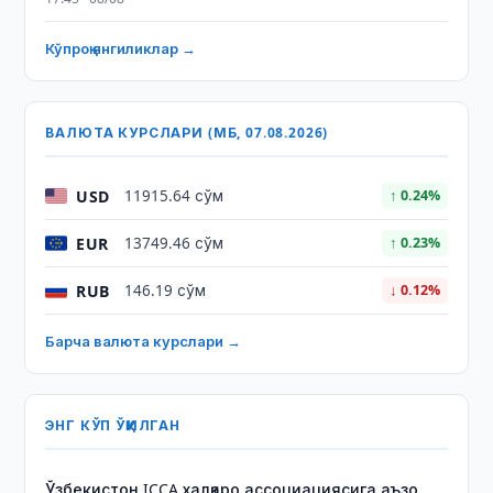
Кўпроқ янгиликлар →
ВАЛЮТА КУРСЛАРИ (МБ, 07.08.2026)
USD
11915.64 сўм
↑ 0.24%
EUR
13749.46 сўм
↑ 0.23%
RUB
146.19 сўм
↓ 0.12%
Барча валюта курслари →
ЭНГ КЎП ЎҚИЛГАН
Ўзбекистон ICCA халқаро ассоциациясига аъзо