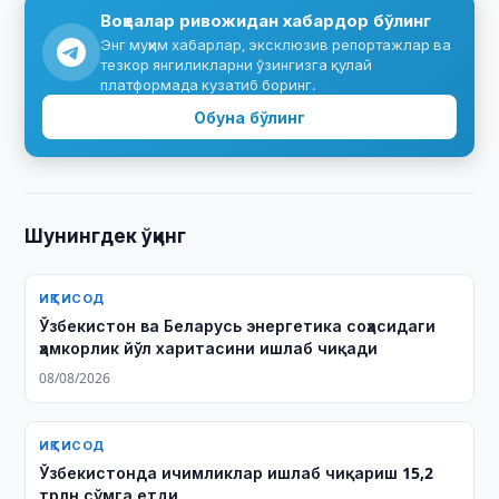
Воқеалар ривожидан хабардор бўлинг
Энг муҳим хабарлар, эксклюзив репортажлар ва
тезкор янгиликларни ўзингизга қулай
платформада кузатиб боринг.
Обуна бўлинг
Шунингдек ўқинг
ИҚТИСОД
Ўзбекистон ва Беларусь энергетика соҳасидаги
ҳамкорлик йўл харитасини ишлаб чиқади
08/08/2026
ИҚТИСОД
Ўзбекистонда ичимликлар ишлаб чиқариш 15,2
трлн сўмга етди