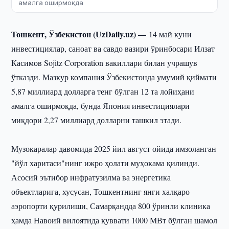
амалга оширмоқда
Тошкент, Ўзбекистон (UzDaily.uz) —
14 май куни
инвестициялар, саноат ва савдо вазири ўринбосари Илзат
Касимов Sojitz Corporation вакиллари билан учрашув
ўтказди. Мазкур компания Ўзбекистонда умумий қиймати
5,87 миллиард долларга тенг бўлган 12 та лойиҳани
амалга оширмоқда, бунда Япония инвестициялари
миқдори 2,27 миллиард долларни ташкил этади.
Музокаралар давомида 2025 йил август ойида имзоланган
"йўл харитаси"нинг ижро ҳолати муҳокама қилинди.
Асосий эътибор инфратузилма ва энергетика
объектларига, хусусан, Тошкентнинг янги халқаро
аэропорти қурилиши, Самарқандда 800 ўринли клиника
ҳамда Навоий вилоятида қуввати 1000 МВт бўлган шамол