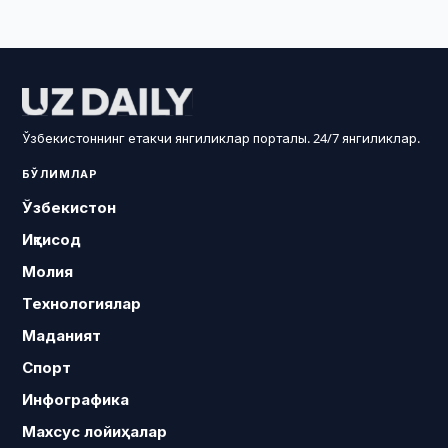
Ўзбекистоннинг етакчи янгиликлар порталы. 24/7 янгиликлар.
БЎЛИМЛАР
Ўзбекистон
Иқтисод
Молия
Технологиялар
Маданият
Спорт
Инфографика
Махсус лойиҳалар