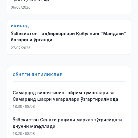
06/08/2026
ИҚТИСОД
Ўзбекистон тадбиркорлари Қобулнинг “Мандави”
бозорини ўрганди
27/07/2026
СЎНГГИ ЯНГИЛИКЛАР
Самарқанд вилоятининг айрим туманлари ва
Самарқанд шаҳри чегаралари ўзгартирилмоқда
18:30 · 08/08
Ўзбекистон Сенати рақамли марказ тўғрисидаги
қонунни маъқуллади
18:20 · 08/08