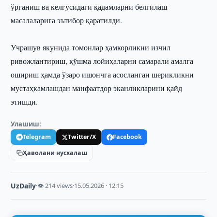
ўрганиш ва келгусидаги қадамларни белгилаш
масалаларига эътибор қаратилди.
Учрашув якунида томонлар ҳамкорликни изчил
ривожлантириш, қўшма лойиҳаларни самарали амалга
ошириш ҳамда ўзаро ишончга асосланган шерикликни
мустаҳкамлашдан манфаатдор эканликларини қайд
этишди.
Улашиш:
Telegram
Twitter/X
Facebook
Ҳаволани нусхалаш
UzDaily
·
👁 214 views
·
15.05.2026 · 12:15