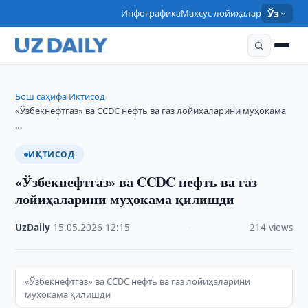
Инфографика
Махсус лойиҳалар
Ўз
Бош саҳифа
Иқтисод
›
›
«Ўзбекнефтгаз» ва CCDC нефть ва газ лойиҳаларини муҳокама
…
ИҚТИСОД
«Ўзбекнефтгаз» ва CCDC нефть ва газ
лойиҳаларини муҳокама қилишди
UzDaily
·
15.05.2026
·
12:15
·
214 views
«Ўзбекнефтгаз» ва CCDC нефть ва газ лойиҳаларини
муҳокама қилишди