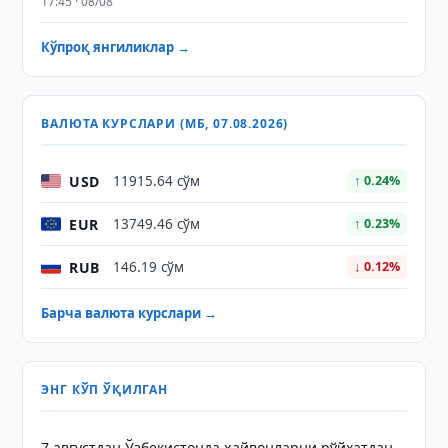
17:45 · 08/08
Кўпроқ янгиликлар →
ВАЛЮТА КУРСЛАРИ (МБ, 07.08.2026)
USD
11915.64 сўм
↑ 0.24%
EUR
13749.46 сўм
↑ 0.23%
RUB
146.19 сўм
↓ 0.12%
Барча валюта курслари →
ЭНГ КЎП ЎҚИЛГАН
7 августдан Ўзбекистонда ҳайвонларни рўйхатдан