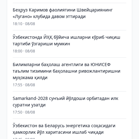
Беҳруз Каримов фаолиятини Швейцариянинг
«Лугано» клубида давом эттиради
18:10 · 08/08
Ўзбекистонда ЙҲҚ бўйича ишларни кўриб чиқиш
тартиби ўзгариши мумкин
18:00 · 08/08
Билимларни баҳолаш агентлиги ва ЮНИСЕФ
таълим тизимини баҳолашни ривожлантиришни
муҳокама қилди
17:55 · 08/08
Samarkand-2028 сунъий йўлдоши орбитадан илк
суратни узатди
17:50 · 08/08
Ўзбекистон ва Беларусь энергетика соҳасидаги
ҳамкорлик йўл харитасини ишлаб чиқади