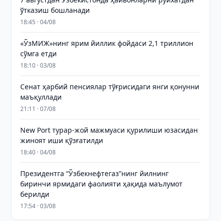
ўтказиш бошланади
18:45 · 04/08
«ЎзМИЖ»нинг ярим йиллик фойдаси 2,1 триллион
сўмга етди
18:10 · 03/08
Сенат ҳарбий пенсиялар тўғрисидаги янги қонунни
маъқуллади
21:11 · 07/08
New Port турар-жой мажмуаси қурилиши юзасидан
жиноят иши қўзғатилди
18:40 · 04/08
Президентга “Ўзбекнефтегаз”нинг йилнинг
биринчи ярмидаги фаолияти ҳақида маълумот
берилди
17:54 · 03/08