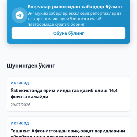
Воқеалар ривожидан хабардор бўлинг
Энг муҳим хабарлар, эксклюзив репортажлар ва
тезкор янгиликларни ўзингизга қулай
платформада кузатиб боринг.
Обуна бўлинг
Шунингдек ўқинг
ИҚТИСОД
Ўзбекистонда ярим йилда газ қазиб олиш 16,4
фоизга камайди
29/07/2026
ИҚТИСОД
Тошкент Афғонистондан озиқ-овқат харидларини
кўпайтиришни режалаштирмоқда