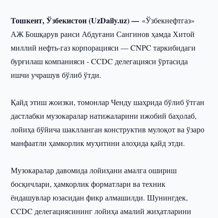
Тошкент, Ўзбекистон (UzDaily.uz) —
«Ўзбекнефтгаз»
АЖ Бошқарув раиси Абдуғани Сангинов ҳамда Хитой
миллий нефть-газ корпорацияси — CNPC таркибидаги
бурғилаш компанияси - CCDC делегацияси ўртасида
ишчи учрашув бўлиб ўтди.
Қайд этиш жоизки, томонлар Ченду шаҳрида бўлиб ўтган
дастлабки музокаралар натижаларини ижобий баҳолаб,
лойиҳа бўйича шаклланган конструктив мулоқот ва ўзаро
манфаатли ҳамкорлик муҳитини алоҳида қайд этди.
Музокаралар давомида лойиҳани амалга ошириш
босқичлари, ҳамкорлик форматлари ва техник
ёндашувлар юзасидан фикр алмашилди. Шунингдек,
CCDC делегациясининг лойиҳа амалий жиҳатларини