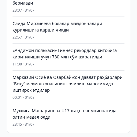
берилади
23:07 · 31/07
Саида Мирзиёева болалар майдончалари
қурилишига қарши чиқди
22:57 · 31/07
«Андижон полькаси» Гиннес рекордлар китобига
киритилиши учун 730 млн сўм ажратилди
11:30 · 31/07
Марказий Осиё ва Озарбайжон давлат раҳбарлари
“Боку” меҳмонхонасининг очилиш маросимида
иштирок этдилар
00:01 · 01/08
Мухлиса Машарипова U17 жаҳон чемпионатида
олтин медал олди
23:45 · 31/07