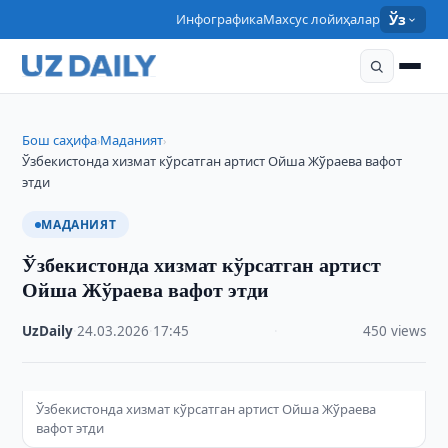
Инфографика
Махсус лойиҳалар
Ўз
Бош саҳифа
Маданият
›
›
Ўзбекистонда хизмат кўрсатган артист Ойша Жўраева вафот
этди
МАДАНИЯТ
Ўзбекистонда хизмат кўрсатган артист
Ойша Жўраева вафот этди
UzDaily
·
24.03.2026
·
17:45
·
450 views
Ўзбекистонда хизмат кўрсатган артист Ойша Жўраева
вафот этди