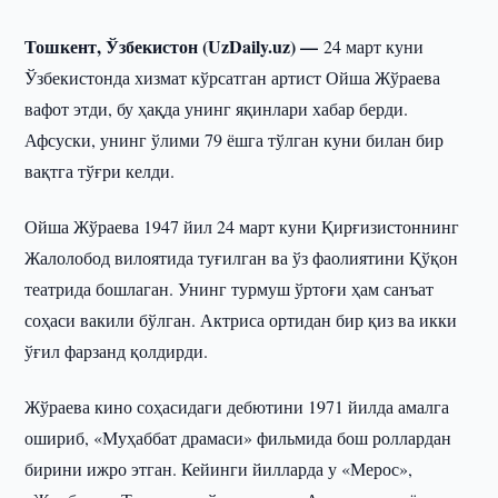
Тошкент, Ўзбекистон (UzDaily.uz) —
24 март куни
Ўзбекистонда хизмат кўрсатган артист Ойша Жўраева
вафот этди, бу ҳақда унинг яқинлари хабар берди.
Афсуски, унинг ўлими 79 ёшга тўлган куни билан бир
вақтга тўғри келди.
Ойша Жўраева 1947 йил 24 март куни Қирғизистоннинг
Жалолобод вилоятида туғилган ва ўз фаолиятини Қўқон
театрида бошлаган. Унинг турмуш ўртоғи ҳам санъат
соҳаси вакили бўлган. Актриса ортидан бир қиз ва икки
ўғил фарзанд қолдирди.
Жўраева кино соҳасидаги дебютини 1971 йилда амалга
ошириб, «Муҳаббат драмаси» фильмида бош роллардан
бирини ижро этган. Кейинги йилларда у «Мерос»,