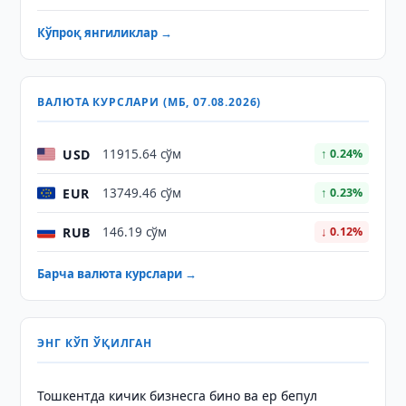
Кўпроқ янгиликлар →
ВАЛЮТА КУРСЛАРИ (МБ, 07.08.2026)
USD
11915.64 сўм
↑ 0.24%
EUR
13749.46 сўм
↑ 0.23%
RUB
146.19 сўм
↓ 0.12%
Барча валюта курслари →
ЭНГ КЎП ЎҚИЛГАН
Тошкентда кичик бизнесга бино ва ер бепул