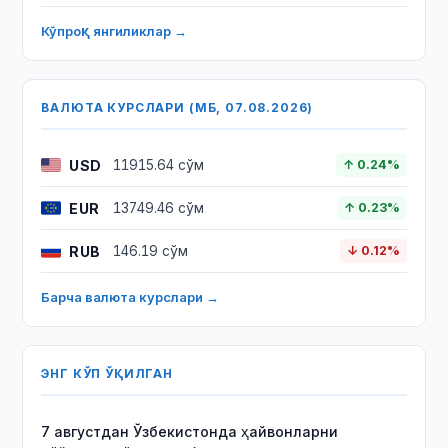
Кўпроқ янгиликлар →
ВАЛЮТА КУРСЛАРИ (МБ, 07.08.2026)
USD
11915.64 сўм
↑ 0.24%
EUR
13749.46 сўм
↑ 0.23%
RUB
146.19 сўм
↓ 0.12%
Барча валюта курслари →
ЭНГ КЎП ЎҚИЛГАН
7 августдан Ўзбекистонда ҳайвонларни