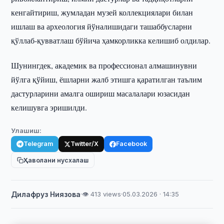
кенгайтириш, жумладан музей коллекциялари билан
ишлаш ва археология йўналишидаги ташаббусларни
қўллаб-қувватлаш бўйича ҳамкорликка келишиб олдилар.
Шунингдек, академик ва профессионал алмашинувни
йўлга қўйиш, ёшларни жалб этишга қаратилган таълим
дастурларини амалга ошириш масалалари юзасидан
келишувга эришилди.
Улашиш:
Telegram
Twitter/X
Facebook
Ҳаволани нусхалаш
Дилафруз Ниязова
·
👁 413 views
·
05.03.2026 · 14:35