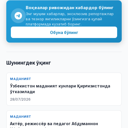
Воқеалар ривожидан хабардор бўлинг
Энг муҳим хабарлар, эксклюзив репортажлар
ва тезкор янгиликларни ўзингизга қулай
платформада кузатиб боринг.
Обуна бўлинг
Шунингдек ўқинг
МАДАНИЯТ
Ўзбекистон маданият кунлари Қирғизистонда
ўтказилади
28/07/2026
МАДАНИЯТ
Актёр, режиссёр ва педагог Абдуманнон