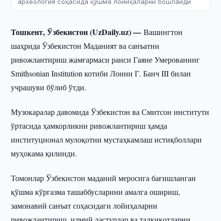
археология соҳасида қўшма лойиҳаларни бошлайди
Тошкент, Ўзбекистон (UzDaily.uz) —
Вашингтон
шаҳрида Ўзбекистон Маданият ва санъатни
ривожлантириш жамғармаси раиси Гаяне Умерованинг
Smithsonian Institution котиби Лонни Г. Банч III билан
учрашуви бўлиб ўтди.
Музокаралар давомида Ўзбекистон ва Смитсон институти
ўртасида ҳамкорликни ривожлантириш ҳамда
институционал мулоқотни мустаҳкамлаш истиқболлари
муҳокама қилинди.
Томонлар Ўзбекистон маданий меросига бағишланган
қўшма кўргазма ташаббусларини амалга ошириш,
замонавий санъат соҳасидаги лойиҳаларни
ривожлантириш, илмий дастурлар ва тадқиқотларни