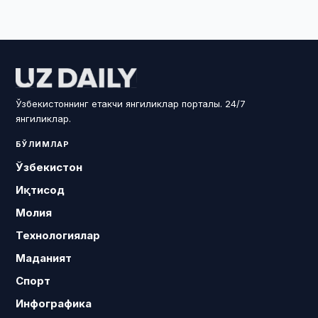
Ўзбекистоннинг етакчи янгиликлар порталы. 24/7
янгиликлар.
БЎЛИМЛАР
Ўзбекистон
Иқтисод
Молия
Технологиялар
Маданият
Спорт
Инфографика