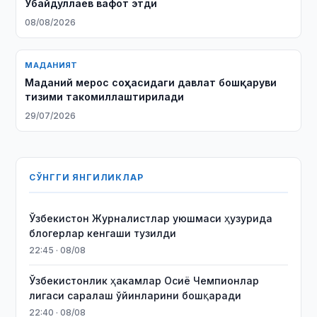
Убайдуллаев вафот этди
08/08/2026
МАДАНИЯТ
Маданий мерос соҳасидаги давлат бошқаруви
тизими такомиллаштирилади
29/07/2026
СЎНГГИ ЯНГИЛИКЛАР
Ўзбекистон Журналистлар уюшмаси ҳузурида
блогерлар кенгаши тузилди
22:45 · 08/08
Ўзбекистонлик ҳакамлар Осиё Чемпионлар
лигаси саралаш ўйинларини бошқаради
22:40 · 08/08