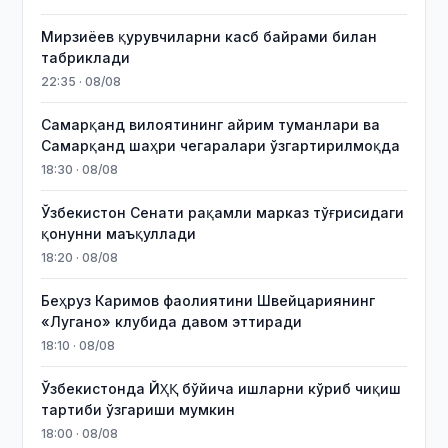
Мирзиёев қурувчиларни касб байрами билан
табриклади
22:35 · 08/08
Самарқанд вилоятининг айрим туманлари ва
Самарқанд шаҳри чегаралари ўзгартирилмоқда
18:30 · 08/08
Ўзбекистон Сенати рақамли марказ тўғрисидаги
қонунни маъқуллади
18:20 · 08/08
Беҳруз Каримов фаолиятини Швейцариянинг
«Лугано» клубида давом эттиради
18:10 · 08/08
Ўзбекистонда ЙҲҚ бўйича ишларни кўриб чиқиш
тартиби ўзгариши мумкин
18:00 · 08/08