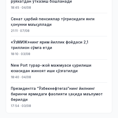
рўйхатдан ўтказиш бошланади
18:45 · 04/08
Сенат ҳарбий пенсиялар тўғрисидаги янги
қонунни маъқуллади
21:11 · 07/08
«ЎзМИЖ»нинг ярим йиллик фойдаси 2,1
триллион сўмга етди
18:10 · 03/08
New Port турар-жой мажмуаси қурилиши
юзасидан жиноят иши қўзғатилди
18:40 · 04/08
Президентга “Ўзбекнефтегаз”нинг йилнинг
биринчи ярмидаги фаолияти ҳақида маълумот
берилди
17:54 · 03/08