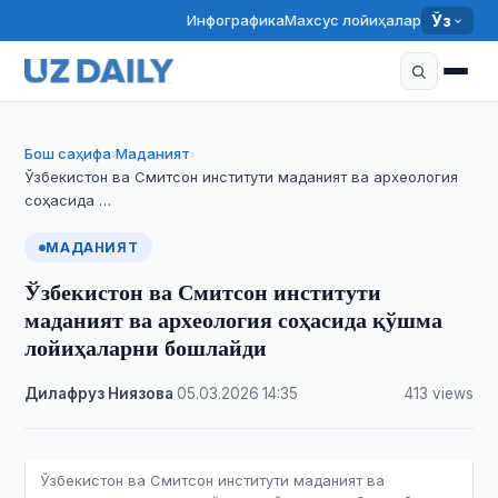
Инфографика
Махсус лойиҳалар
Ўз
Бош саҳифа
Маданият
›
›
Ўзбекистон ва Смитсон институти маданият ва археология
соҳасида …
МАДАНИЯТ
Ўзбекистон ва Смитсон институти
маданият ва археология соҳасида қўшма
лойиҳаларни бошлайди
Дилафруз Ниязова
·
05.03.2026
·
14:35
·
413 views
Ўзбекистон ва Смитсон институти маданият ва