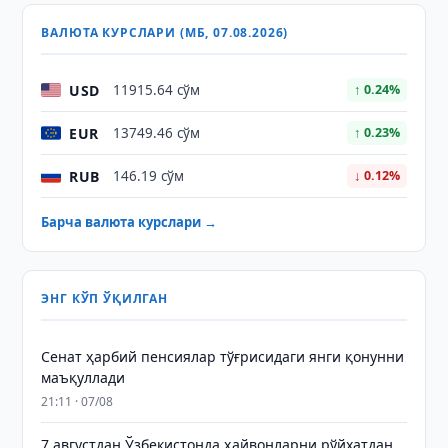
ВАЛЮТА КУРСЛАРИ (МБ, 07.08.2026)
USD
11915.64 сўм
↑ 0.24%
EUR
13749.46 сўм
↑ 0.23%
RUB
146.19 сўм
↓ 0.12%
Барча валюта курслари →
ЭНГ КЎП ЎҚИЛГАН
Сенат ҳарбий пенсиялар тўғрисидаги янги қонунни
маъқуллади
21:11 · 07/08
7 августдан Ўзбекистонда ҳайвонларни рўйхатдан