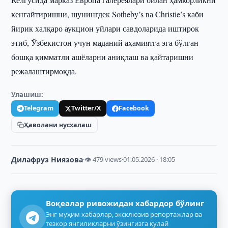
кенгайтиришни, шунингдек Sotheby’s ва Christie’s каби
йирик халқаро аукцион уйлари савдоларида иштирок
этиб, Ўзбекистон учун маданий аҳамиятга эга бўлган
бошқа қимматли ашёларни аниқлаш ва қайтаришни
режалаштирмоқда.
Улашиш:
Telegram
Twitter/X
Facebook
Ҳаволани нусхалаш
Дилафруз Ниязова
·
👁 479 views
·
01.05.2026 · 18:05
Воқеалар ривожидан хабардор бўлинг
Энг муҳим хабарлар, эксклюзив репортажлар ва
тезкор янгиликларни ўзингизга қулай