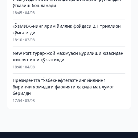
ўтказиш бошланади
18:45 · 04/08
«ЎзМИЖ»нинг ярим йиллик фойдаси 2,1 триллион
сўмга етди
18:10 · 03/08
New Port турар-жой мажмуаси қурилиши юзасидан
жиноят иши қўзғатилди
18:40 · 04/08
Президентга “Ўзбекнефтегаз”нинг йилнинг
биринчи ярмидаги фаолияти ҳақида маълумот
берилди
17:54 · 03/08