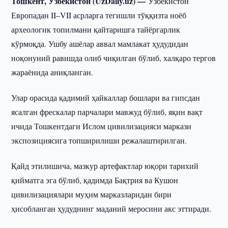
Тошкент, Ўзбекистон (UzDaily.uz) —
Ўзбекистон
Европадан II–VII асрларга тегишли тўққизта ноёб
археологик топилмани қайтаришга тайёргарлик
кўрмоқда. Ушбу ашёлар аввал мамлакат ҳудудидан
ноқонуний равишда олиб чиқилган бўлиб, халқаро тергов
жараёнида аниқланган.
Улар орасида қадимий ҳайкаллар бошлари ва гипсдан
ясалган фрескалар парчалари мавжуд бўлиб, яқин вақт
ичида Тошкентдаги Ислом цивилизацияси маркази
экспозициясига топширилиши режалаштирилган.
Қайд этилишича, мазкур артефактлар юқори тарихий
қийматга эга бўлиб, қадимда Бақтрия ва Кушон
цивилизациялари муҳим марказларидан бири
ҳисобланган ҳудуднинг маданий меросини акс эттиради.