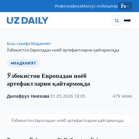
Инфографика
Махсус лойиҳалар
Ўз
Бош саҳифа
Маданият
›
›
Ўзбекистон Европадан ноёб артефактларни қайтармоқда
МАДАНИЯТ
Ўзбекистон Европадан ноёб
артефактларни қайтармоқда
Дилафруз Ниязова
·
01.05.2026
·
18:05
·
479 views
Ўзбекистон Европадан ноёб артефактларни қайтармоқда