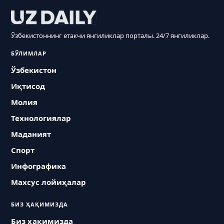
Ўзбекистоннинг етакчи янгиликлар порталы. 24/7 янгиликлар.
БЎЛИМЛАР
Ўзбекистон
Иқтисод
Молия
Технологиялар
Маданият
Спорт
Инфографика
Махсус лойиҳалар
БИЗ ҲАҚИМИЗДА
Биз ҳақимизда