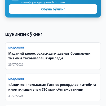
платформада кузатиб боринг.
Обуна бўлинг
Шунингдек ўқинг
МАДАНИЯТ
Маданий мерос соҳасидаги давлат бошқаруви
тизими такомиллаштирилади
29/07/2026
МАДАНИЯТ
«Андижон полькаси» Гиннес рекордлар китобига
киритилиши учун 730 млн сўм ажратилди
31/07/2026