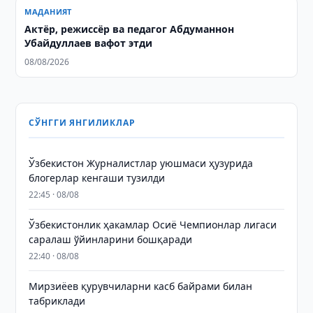
МАДАНИЯТ
Актёр, режиссёр ва педагог Абдуманнон
Убайдуллаев вафот этди
08/08/2026
СЎНГГИ ЯНГИЛИКЛАР
Ўзбекистон Журналистлар уюшмаси ҳузурида
блогерлар кенгаши тузилди
22:45 · 08/08
Ўзбекистонлик ҳакамлар Осиё Чемпионлар лигаси
саралаш ўйинларини бошқаради
22:40 · 08/08
Мирзиёев қурувчиларни касб байрами билан
табриклади