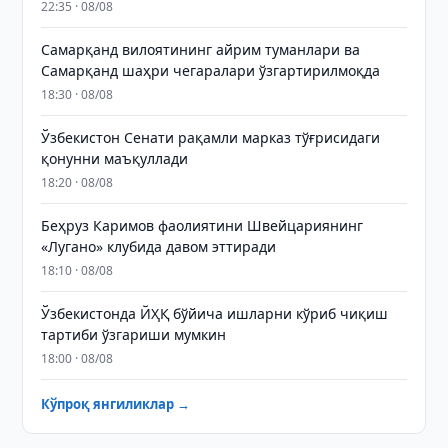
22:35 · 08/08
Самарқанд вилоятининг айрим туманлари ва
Самарқанд шаҳри чегаралари ўзгартирилмоқда
18:30 · 08/08
Ўзбекистон Сенати рақамли марказ тўғрисидаги
қонунни маъқуллади
18:20 · 08/08
Беҳруз Каримов фаолиятини Швейцариянинг
«Лугано» клубида давом эттиради
18:10 · 08/08
Ўзбекистонда ЙҲҚ бўйича ишларни кўриб чиқиш
тартиби ўзгариши мумкин
18:00 · 08/08
Кўпроқ янгиликлар →