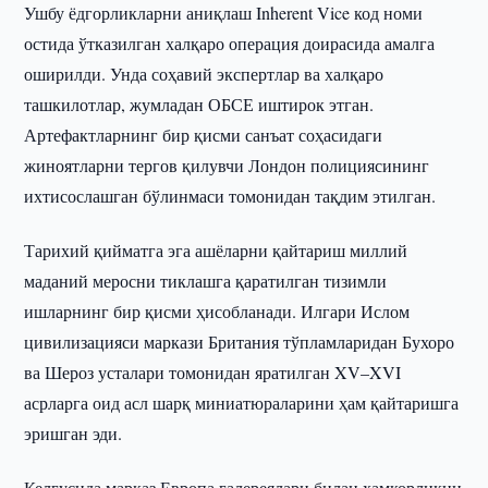
Ушбу ёдгорликларни аниқлаш Inherent Vice код номи
остида ўтказилган халқаро операция доирасида амалга
оширилди. Унда соҳавий экспертлар ва халқаро
ташкилотлар, жумладан ОБСЕ иштирок этган.
Артефактларнинг бир қисми санъат соҳасидаги
жиноятларни тергов қилувчи Лондон полициясининг
ихтисослашган бўлинмаси томонидан тақдим этилган.
Тарихий қийматга эга ашёларни қайтариш миллий
маданий меросни тиклашга қаратилган тизимли
ишларнинг бир қисми ҳисобланади. Илгари Ислом
цивилизацияси маркази Британия тўпламларидан Бухоро
ва Шероз усталари томонидан яратилган XV–XVI
асрларга оид асл шарқ миниатюраларини ҳам қайтаришга
эришган эди.
Келгусида марказ Европа галереялари билан ҳамкорликни