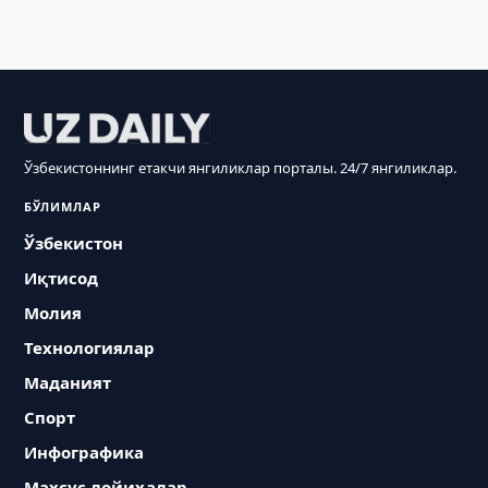
Ўзбекистоннинг етакчи янгиликлар порталы. 24/7 янгиликлар.
БЎЛИМЛАР
Ўзбекистон
Иқтисод
Молия
Технологиялар
Маданият
Спорт
Инфографика
Махсус лойиҳалар