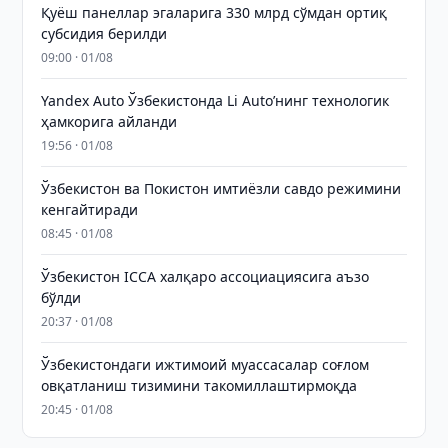
Қуёш панеллар эгаларига 330 млрд сўмдан ортиқ
субсидия берилди
09:00 · 01/08
Yandex Auto Ўзбекистонда Li Auto’нинг технологик
ҳамкорига айланди
19:56 · 01/08
Ўзбекистон ва Покистон имтиёзли савдо режимини
кенгайтиради
08:45 · 01/08
Ўзбекистон ICCA халқаро ассоциациясига аъзо
бўлди
20:37 · 01/08
Ўзбекистондаги ижтимоий муассасалар соғлом
овқатланиш тизимини такомиллаштирмоқда
20:45 · 01/08