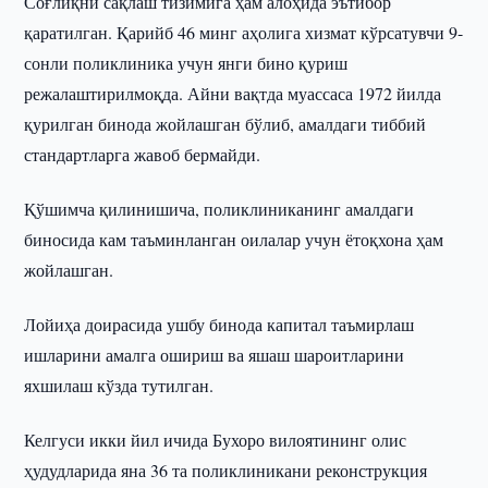
Соғлиқни сақлаш тизимига ҳам алоҳида эътибор
қаратилган. Қарийб 46 минг аҳолига хизмат кўрсатувчи 9-
сонли поликлиника учун янги бино қуриш
режалаштирилмоқда. Айни вақтда муассаса 1972 йилда
қурилган бинода жойлашган бўлиб, амалдаги тиббий
стандартларга жавоб бермайди.
Қўшимча қилинишича, поликлиниканинг амалдаги
биносида кам таъминланган оилалар учун ётоқхона ҳам
жойлашган.
Лойиҳа доирасида ушбу бинода капитал таъмирлаш
ишларини амалга ошириш ва яшаш шароитларини
яхшилаш кўзда тутилган.
Келгуси икки йил ичида Бухоро вилоятининг олис
ҳудудларида яна 36 та поликлиникани реконструкция