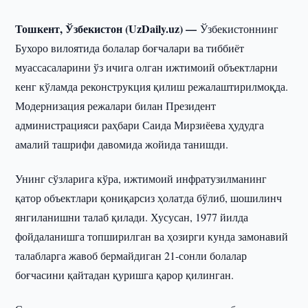
Тошкент, Ўзбекистон (UzDaily.uz) —
Ўзбекистоннинг
Бухоро вилоятида болалар боғчалари ва тиббиёт
муассасаларини ўз ичига олган ижтимоий объектларни
кенг кўламда реконструкция қилиш режалаштирилмоқда.
Модернизация режалари билан Президент
администрацияси раҳбари Саида Мирзиёева ҳудудга
амалий ташрифи давомида жойида танишди.
Унинг сўзларига кўра, ижтимоий инфратузилманинг
қатор объектлари қониқарсиз ҳолатда бўлиб, шошилинч
янгиланишни талаб қилади. Хусусан, 1977 йилда
фойдаланишга топширилган ва ҳозирги кунда замонавий
талабларга жавоб бермайдиган 21-сонли болалар
боғчасини қайтадан қуришга қарор қилинган.