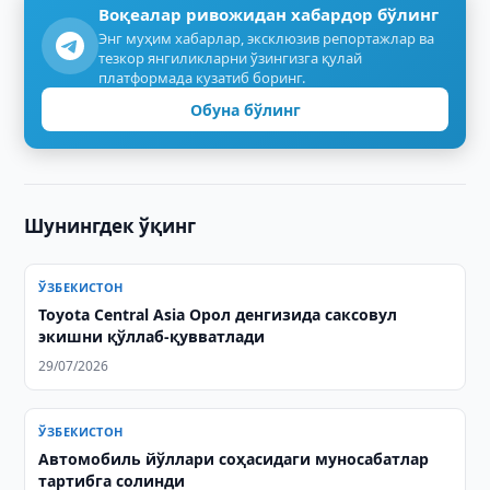
Воқеалар ривожидан хабардор бўлинг
Энг муҳим хабарлар, эксклюзив репортажлар ва
тезкор янгиликларни ўзингизга қулай
платформада кузатиб боринг.
Обуна бўлинг
Шунингдек ўқинг
ЎЗБЕКИСТОН
Toyota Central Asia Орол денгизида саксовул
экишни қўллаб-қувватлади
29/07/2026
ЎЗБЕКИСТОН
Автомобиль йўллари соҳасидаги муносабатлар
тартибга солинди