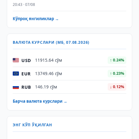
20:43 · 07/08
Кўпроқ янгиликлар →
ВАЛЮТА КУРСЛАРИ (МБ, 07.08.2026)
USD
11915.64 сўм
↑ 0.24%
EUR
13749.46 сўм
↑ 0.23%
RUB
146.19 сўм
↓ 0.12%
Барча валюта курслари →
ЭНГ КЎП ЎҚИЛГАН