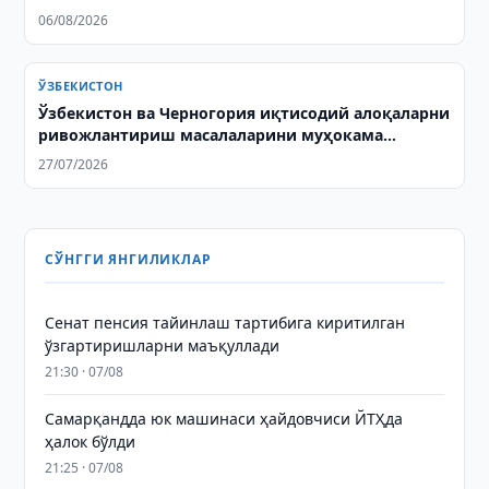
06/08/2026
ЎЗБЕКИСТОН
Ўзбекистон ва Черногория иқтисодий алоқаларни
ривожлантириш масалаларини муҳокама
қилишди
27/07/2026
СЎНГГИ ЯНГИЛИКЛАР
Сенат пенсия тайинлаш тартибига киритилган
ўзгартиришларни маъқуллади
21:30 · 07/08
Самарқандда юк машинаси ҳайдовчиси ЙТҲда
ҳалок бўлди
21:25 · 07/08