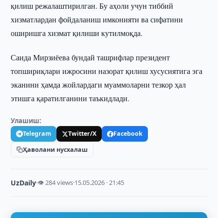
қилиш режалаштирилган. Бу аҳоли учун тиббий
хизматлардан фойдаланиш имконияти ва сифатини
оширишга хизмат қилиши кутилмоқда.
Саида Мирзиёева бундай ташрифлар президент
топшириқлари ижросини назорат қилиш хусусиятига эга
эканини ҳамда жойлардаги муаммоларни тезкор ҳал
этишга қаратилганини таъкидлади.
Улашиш:
Telegram
Twitter/X
Facebook
Ҳаволани нусхалаш
UzDaily
·
👁 284 views
·
15.05.2026 · 21:45