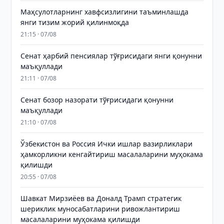
Маҳсулотларнинг хавфсизлигини таъминлашда
янги тизим жорий қилинмоқда
21:15 · 07/08
Сенат ҳарбий пенсиялар тўғрисидаги янги қонунни
маъқуллади
21:11 · 07/08
Сенат бозор назорати тўғрисидаги қонунни
маъқуллади
21:10 · 07/08
Ўзбекистон ва Россия Ички ишлар вазирликлари
ҳамкорликни кенгайтириш масалаларини муҳокама
қилишди
20:55 · 07/08
Шавкат Мирзиёев ва Доналд Трамп стратегик
шериклик муносабатларини ривожлантириш
масалаларини муҳокама қилишди