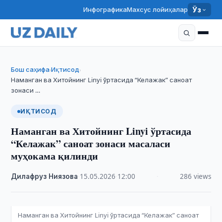
Инфографика
Махсус лойиҳалар
Ўз
Бош саҳифа
Иқтисод
›
›
Наманган ва Хитойнинг Linyi ўртасида “Келажак” саноат
зонаси …
ИҚТИСОД
Наманган ва Хитойнинг Linyi ўртасида
“Келажак” саноат зонаси масаласи
муҳокама қилинди
Дилафруз Ниязова
·
15.05.2026
·
12:00
·
286 views
Наманган ва Хитойнинг Linyi ўртасида “Келажак” саноат