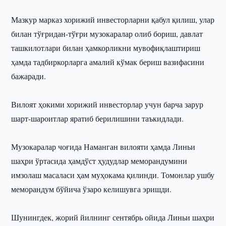
Мазкур марказ хорижий инвесторларни қабул қилиш, улар
билан тўғридан-тўғри музокаралар олиб бориш, давлат
ташкилотлари билан ҳамкорликни мувофиқлаштириш
ҳамда тадбиркорларга амалий кўмак бериш вазифасини
бажаради.
Вилоят ҳокими хорижий инвесторлар учун барча зарур
шарт-шароитлар яратиб берилишини таъкидлади.
Музокаралар чоғида Наманган вилояти ҳамда Линьи
шаҳри ўртасида ҳамдўст ҳудудлар меморандумини
имзолаш масаласи ҳам муҳокама қилинди. Томонлар ушбу
меморандум бўйича ўзаро келишувга эришди.
Шунингдек, жорий йилнинг сентябрь ойида Линьи шаҳри