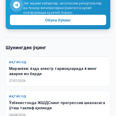
Энг муҳим хабарлар, эксклюзив репортажлар
ва тезкор янгиликларни ўзингизга қулай
платформада кузатиб боринг.
Обуна бўлинг
Шунингдек ўқинг
ИҚТИСОД
Мирзиёев: ёзда электр тармоқларида 4 минг
авария юз берди
27/07/2026
ИҚТИСОД
Ўзбекистонда ЖШДСнинг прогрессив шкаласига
ўтиш таклиф қилинди
04/08/2026