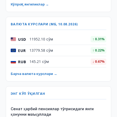
Кўпроқ янгиликлар →
ВАЛЮТА КУРСЛАРИ (МБ, 10.08.2026)
USD
11952.10 сўм
↑ 0.31%
EUR
13779.58 сўм
↑ 0.22%
RUB
145.21 сўм
↓ 0.67%
Барча валюта курслари →
ЭНГ КЎП ЎҚИЛГАН
Сенат ҳарбий пенсиялар тўғрисидаги янги
қонунни маъқуллади