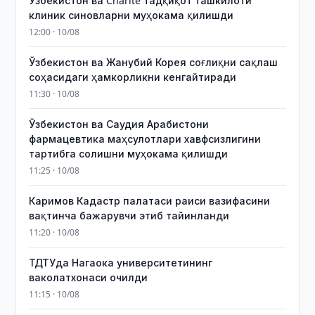
Ўзбекистон ва Charité тадқиқот ташкилоти
клиник синовларни муҳокама қилишди
12:00 · 10/08
Ўзбекистон ва Жанубий Корея соғлиқни сақлаш
соҳасидаги ҳамкорликни кенгайтиради
11:30 · 10/08
Ўзбекистон ва Саудия Арабистони
фармацевтика маҳсулотлари хавфсизлигини
тартибга солишни муҳокама қилишди
11:25 · 10/08
Каримов Кадастр палатаси раиси вазифасини
вақтинча бажарувчи этиб тайинланди
11:20 · 10/08
ТДТУда Нагаока университетининг
ваколатхонаси очилди
11:15 · 10/08