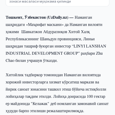
зонаси масаласи муҳокама қилинди
Тошкент, Ўзбекистон (UzDaily.uz) —
Наманган
шаҳридаги «Маърифат маскани» да Наманган вилояти
ҳокими Шавкатжон Абдураззоқов Хитой Халқ
Республикасининг Шаньдун провинцияси, Линьи
шаҳридан ташриф буюрган инвестор “LINYI LANSHAN
INDUSTRIAL DEVELOPMENT GROUP” раҳбари Zhu
Chao билан учрашув ўтказди.
Хитойлик тадбиркор томонидан Наманган вилоятида
хорижий инвесторларга хизмат кўрсатиш маркази ва
йирик саноат зонасини ташкил этиш бўйича истиқболли
лойиҳалар тақдим этилди. Лойиҳа доирасида 100 гектар
ер майдонида "Келажак" деб номланган замонавий саноат
ҳудуди барпо этилиши режалаштирилмоқда.