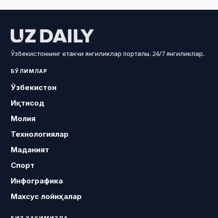
Ўзбекистоннинг етакчи янгиликлар порталы. 24/7 янгиликлар.
БЎЛИМЛАР
Ўзбекистон
Иқтисод
Молия
Технологиялар
Маданият
Спорт
Инфографика
Махсус лойиҳалар
БИЗ ҲАҚИМИЗДА