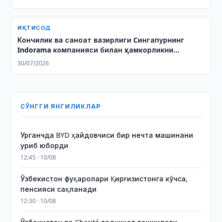
ИҚТИСОД
Кончилик ва саноат вазирлиги Cингапурнинг
Indorama компанияси билан ҳамкорликни
муҳокама қилди
30/07/2026
СЎНГГИ ЯНГИЛИКЛАР
Урганчда BYD ҳайдовчиси бир нечта машинани
уриб юборди
12:45 · 10/08
Ўзбекистон фуқаролари Қирғизистонга кўчса,
пенсияси сақланади
12:30 · 10/08