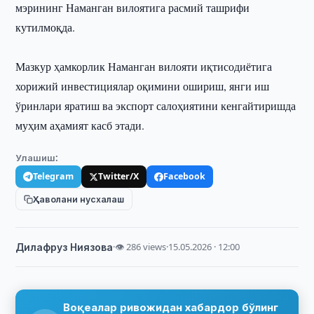
мэрининг Наманган вилоятига расмий ташрифи
кутилмоқда.
Мазкур ҳамкорлик Наманган вилояти иқтисодиётига
хорижий инвестициялар оқимини ошириш, янги иш
ўринлари яратиш ва экспорт салоҳиятини кенгайтиришда
муҳим аҳамият касб этади.
Улашиш:
Telegram
Twitter/X
Facebook
Ҳаволани нусхалаш
Дилафруз Ниязова
·
👁 286 views
·
15.05.2026 · 12:00
Воқеалар ривожидан хабардор бўлинг