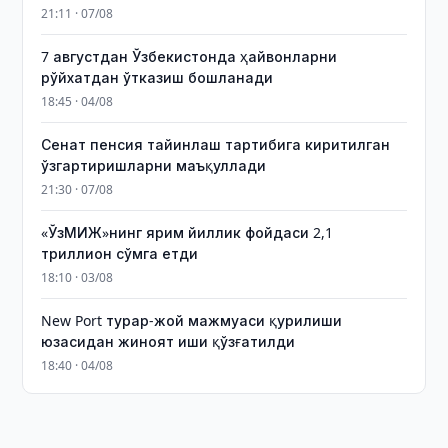
21:11 · 07/08
7 августдан Ўзбекистонда ҳайвонларни
рўйхатдан ўтказиш бошланади
18:45 · 04/08
Сенат пенсия тайинлаш тартибига киритилган
ўзгартиришларни маъқуллади
21:30 · 07/08
«ЎзМИЖ»нинг ярим йиллик фойдаси 2,1
триллион сўмга етди
18:10 · 03/08
New Port турар-жой мажмуаси қурилиши
юзасидан жиноят иши қўзғатилди
18:40 · 04/08