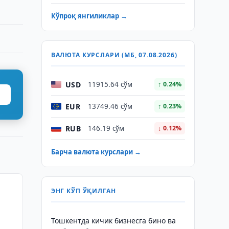
Кўпроқ янгиликлар →
ВАЛЮТА КУРСЛАРИ (МБ, 07.08.2026)
USD
11915.64 сўм
↑ 0.24%
EUR
13749.46 сўм
↑ 0.23%
RUB
146.19 сўм
↓ 0.12%
Барча валюта курслари →
ЭНГ КЎП ЎҚИЛГАН
м
Тошкентда кичик бизнесга бино ва