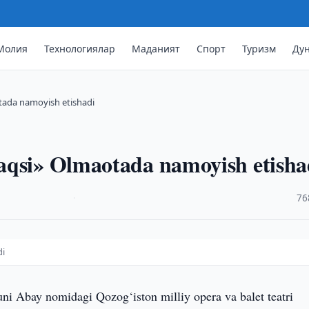
Молия
Технологиялар
Маданият
Спорт
Туризм
Ду
tada namoyish etishadi
aqsi» Olmaotada namoyish etisha
·
76
di
ni Abay nomidagi Qozog‘iston milliy opera va balet teatri