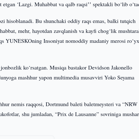
 etgan ‘Lazgi. Muhabbat va qalb raqsiʼʼ spektakli bo‘lib o‘ta
zi hisoblanadi. Bu shunchaki oddiy raqs emas, balki tutqich
uhabbat, mehr, hayotdan zavqlanish va kayfi chog‘lik mushtara
u raqs YUNESKOning Insoniyat nomoddiy madaniy merosi ro‘yx
i jonbozlik ko‘rsatgan. Musiqa bastakor Devidson Jakonello
ar dunyoga mashhur yapon multimedia musavviri Yoko Seyama
ashhur nemis raqqosi, Dortmund baleti baletmeysteri va “NRW
mukofotlar, shu jumladan, “Prix de Lausanne” sovriniga mushar