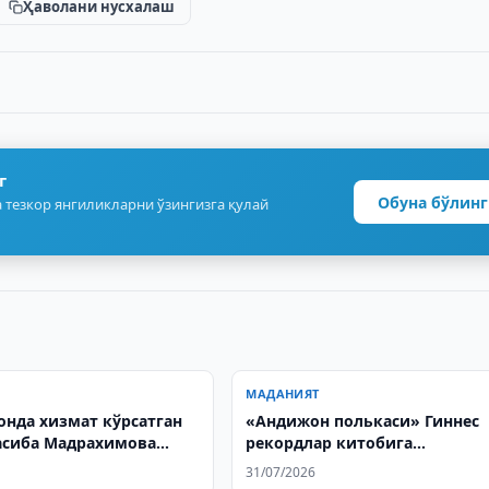
Ҳаволани нусхалаш
г
Обуна бўлинг
 тезкор янгиликларни ўзингизга қулай
МАДАНИЯТ
онда хизмат кўрсатган
«Андижон полькаси» Гиннес
асиба Мадрахимова
рекордлар китобига
ди
киритилиши учун 730 млн сў
31/07/2026
ажратилди