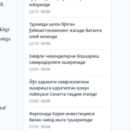
di.
юборилди
22:15 · 06/08
Туркияда ҳалок бўлган
kligi
ўзбекистонликнинг жасади Ватанга
олиб келинди
atiga
22:10 · 06/08
Хавфли чиқиндиларни бошқариш
самарадорлиги оширилади
22:05 · 06/08
Йўл ҳаракати хавфсизлигини
оширишга қаратилган қонун
лойиҳаси Сенатга тақдим этилди
22:00 · 06/08
raf
Фарғонада Корея инвестицияси
билан завод ишга туширилади
21:55 · 06/08