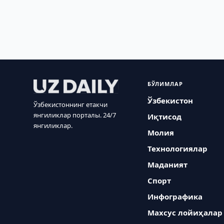
БЎЛИМЛАР
Ўзбекистон
Ўзбекистоннинг етакчи
янгиликлар порталы. 24/7
Иқтисод
янгиликлар.
Молия
Технологиялар
Маданият
Спорт
Инфографика
Махсус лойиҳалар