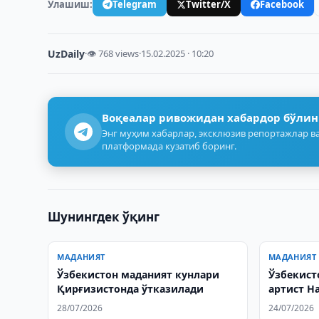
Улашиш:
Telegram
Twitter/X
Facebook
UzDaily
·
👁 768 views
·
15.02.2025 · 10:20
Воқеалар ривожидан хабардор бўлин
Энг муҳим хабарлар, эксклюзив репортажлар ва
платформада кузатиб боринг.
Шунингдек ўқинг
МАДАНИЯТ
МАДАНИЯТ
Ўзбекистон маданият кунлари
Ўзбекист
Қирғизистонда ўтказилади
артист Н
вафот эт
28/07/2026
24/07/2026