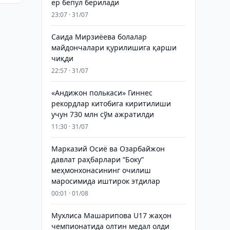
ер бепул берилади
23:07 · 31/07
Саида Мирзиёева болалар
майдончалари қурилишига қарши
чиқди
22:57 · 31/07
«Андижон полькаси» Гиннес
рекордлар китобига киритилиши
учун 730 млн сўм ажратилди
11:30 · 31/07
Марказий Осиё ва Озарбайжон
давлат раҳбарлари “Боку”
меҳмонхонасининг очилиш
маросимида иштирок этдилар
00:01 · 01/08
Мухлиса Машарипова U17 жаҳон
чемпионатида олтин медал олди