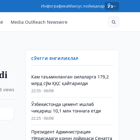
Инфографика
Махсус лойиҳалар
Ўз
нё
Media OutReach Newswire
СЎНГГИ ЯНГИЛИКЛАР
di
Кам таъминланган оилаларга 179,2
млрд сўм ҚҚС қайтарилди
8 views
22:35 · 06/08
Ўзбекистонда цемент ишлаб
чиқариш 10,1 млн тоннага етди
22:25 · 06/08
Президент Администрация
тўғрисидаги қонун лойиҳаси Сенатга