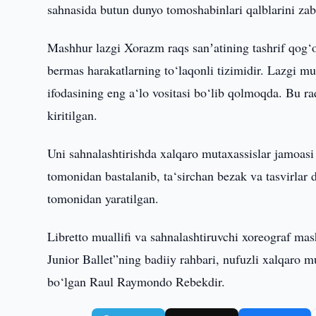
sahnasida butun dunyo tomoshabinlari qalblarini zabt
Mashhur lazgi Xorazm raqs sanʼatining tashrif qog‘o
bermas harakatlarning to‘laqonli tizimidir. Lazgi m
ifodasining eng a‘lo vositasi bo‘lib qolmoqda. B
kiritilgan.
Uni sahnalashtirishda xalqaro mutaxassislar jamoas
tomonidan bastalanib, ta‘sirchan bezak va tasvirl
tomonidan yaratilgan.
Libretto muallifi va sahnalashtiruvchi xoreograf m
Junior Ballet”ning badiiy rahbari, nufuzli xalqaro 
bo‘lgan Raul Raymondo Rebekdir.