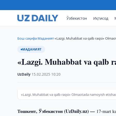
Ўзбекистон
Иқтисод
Бош саҳифа
Маданият
«Lazgi. Muhabbat va qalb raqsi» Olmao
›
›
МАДАНИЯТ
«Lazgi. Muhabbat va qalb r
UzDaily
·
15.02.2025
·
10:20
«Lazgi. Muhabbat va qalb raqsi» Olmaotada namoyish etisha
Тошкент, Ўзбекистон (UzDaily.uz) —
17-mart ku