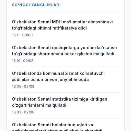
SO'NGGI YANGILIKLAR
Oʻzbekiston Senati MDH maʼlumotlar almashinuvi
toʻgʻrisidagi bitimni ratifikatsiya qildi
16:11 · 09/08
Oʻzbekiston Senati qochqinlarga yordam koʻrsatish
toʻgʻrisidagi shartnomani bekor qilishni maʼqulladi
16:10 · 09/08
Oʻzbekistonda kommunal xizmat koʻrsatuvchi
xodimlar uchun unvon joriy etilmoqda
16:05 · 09/08
Oʻzbekiston Senati statistika tizimiga kiritilgan
oʻzgartirishlarni maʼqulladi
16:03 · 09/08
Oʻzbekiston Senati bolalar huquqlari va
ombudsmanlarni himoya qilishni kuchaytirdi