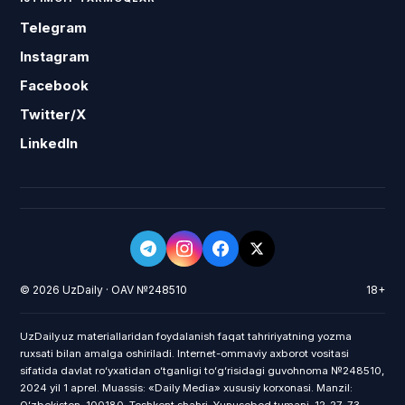
Telegram
Instagram
Facebook
Twitter/X
LinkedIn
© 2026 UzDaily · OAV №248510
18+
UzDaily.uz materiallaridan foydalanish faqat tahririyatning yozma
ruxsati bilan amalga oshiriladi. Internet-ommaviy axborot vositasi
sifatida davlat roʻyxatidan oʻtganligi toʻgʻrisidagi guvohnoma №248510,
2024 yil 1 aprel. Muassis: «Daily Media» xususiy korxonasi. Manzil: