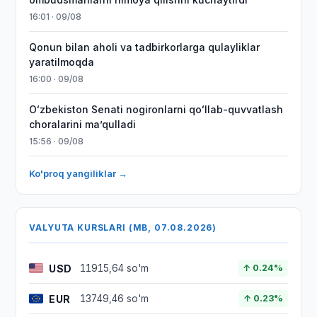
16:01 · 09/08
Qonun bilan aholi va tadbirkorlarga qulayliklar
yaratilmoqda
16:00 · 09/08
Oʻzbekiston Senati nogironlarni qoʻllab-quvvatlash
choralarini maʼqulladi
15:56 · 09/08
Ko'proq yangiliklar →
VALYUTA KURSLARI (MB, 07.08.2026)
USD
11915,64 so'm
↑ 0.24%
EUR
13749,46 so'm
↑ 0.23%