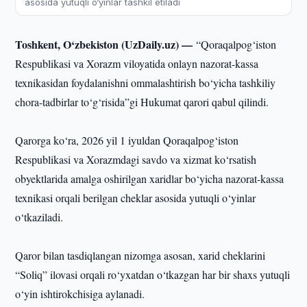
asosida yutuqli o‘yinlar tashkil etiladi
Toshkent, O‘zbekiston (UzDaily.uz) —
“Qoraqalpog‘iston
Respublikasi va Xorazm viloyatida onlayn nazorat-kassa
texnikasidan foydalanishni ommalashtirish bo‘yicha tashkiliy
chora-tadbirlar to‘g‘risida”gi Hukumat qarori qabul qilindi.
Qarorga ko‘ra, 2026 yil 1 iyuldan Qoraqalpog‘iston
Respublikasi va Xorazmdagi savdo va xizmat ko‘rsatish
obyektlarida amalga oshirilgan xaridlar bo‘yicha nazorat-kassa
texnikasi orqali berilgan cheklar asosida yutuqli o‘yinlar
o‘tkaziladi.
Qaror bilan tasdiqlangan nizomga asosan, xarid cheklarini
“Soliq” ilovasi orqali ro‘yxatdan o‘tkazgan har bir shaxs yutuqli
o‘yin ishtirokchisiga aylanadi.