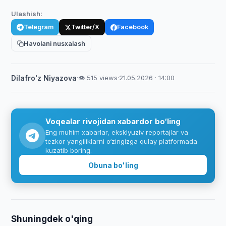
Ulashish:
Telegram
Twitter/X
Facebook
Havolani nusxalash
Dilafro'z Niyazova
·
👁 515 views
·
21.05.2026 · 14:00
Voqealar rivojidan xabardor bo‘ling
Eng muhim xabarlar, eksklyuziv reportajlar va
tezkor yangiliklarni o‘zingizga qulay platformada
kuzatib boring.
Obuna bo'ling
Shuningdek o'qing