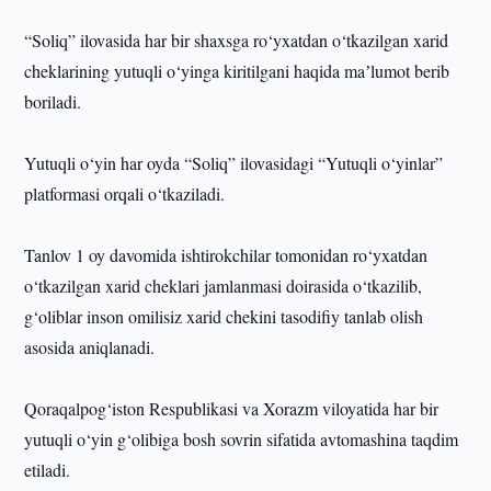
“Soliq” ilovasida har bir shaxsga ro‘yxatdan o‘tkazilgan xarid
cheklarining yutuqli o‘yinga kiritilgani haqida maʼlumot berib
boriladi.
Yutuqli o‘yin har oyda “Soliq” ilovasidagi “Yutuqli o‘yinlar”
platformasi orqali o‘tkaziladi.
Tanlov 1 oy davomida ishtirokchilar tomonidan ro‘yxatdan
o‘tkazilgan xarid cheklari jamlanmasi doirasida o‘tkazilib,
g‘oliblar inson omilisiz xarid chekini tasodifiy tanlab olish
asosida aniqlanadi.
Qoraqalpog‘iston Respublikasi va Xorazm viloyatida har bir
yutuqli o‘yin g‘olibiga bosh sovrin sifatida avtomashina taqdim
etiladi.