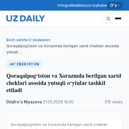
Infografika
Maxsus loyihalar
O'z
Bosh sahifa
O‘zbekiston
›
›
Qoraqalpog‘iston va Xorazmda berilgan xarid cheklari asosida
yutuqli …
O‘ZBEKISTON
Qoraqalpog‘iston va Xorazmda berilgan xarid
cheklari asosida yutuqli o‘yinlar tashkil
etiladi
Dilafro'z Niyazova
·
21.05.2026
·
14:00
·
515 views
Qoraqalpog‘iston va Xorazmda berilgan xarid cheklari