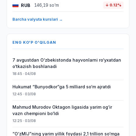
RUB
146,19 so'm
↓ 0.12%
Barcha valyuta kurslari →
ENG KO'P O'QILGAN
7 avgustdan O‘zbekistonda hayvonlarni ro‘yxatdan
o‘tkazish boshlanadi
18:45 · 04/08
Hukumat “Bunyodkor”ga 5 milliard so‘m ajratdi
12:45 · 03/08
Mahmud Murodov Oktagon ligasida yarim og‘ir
vazn chempioni bo‘ldi
12:25 · 03/08
“O‘zMIJ”ning yarim yillik foydasi 2,1 trillion so‘mga