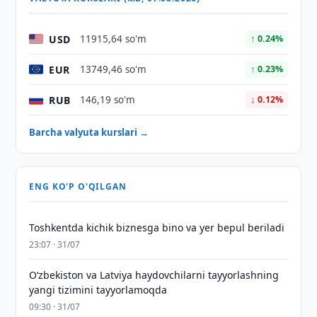
USD
11915,64 so'm
↑ 0.24%
EUR
13749,46 so'm
↑ 0.23%
RUB
146,19 so'm
↓ 0.12%
Barcha valyuta kurslari →
ENG KO'P O'QILGAN
Toshkentda kichik biznesga bino va yer bepul beriladi
23:07 · 31/07
Oʻzbekiston va Latviya haydovchilarni tayyorlashning
yangi tizimini tayyorlamoqda
09:30 · 31/07