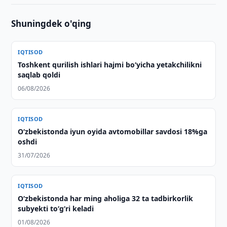
Shuningdek o'qing
IQTISOD
Toshkent qurilish ishlari hajmi bo‘yicha yetakchilikni
saqlab qoldi
06/08/2026
IQTISOD
O‘zbekistonda iyun oyida avtomobillar savdosi 18%ga
oshdi
31/07/2026
IQTISOD
O‘zbekistonda har ming aholiga 32 ta tadbirkorlik
subyekti to‘g‘ri keladi
01/08/2026