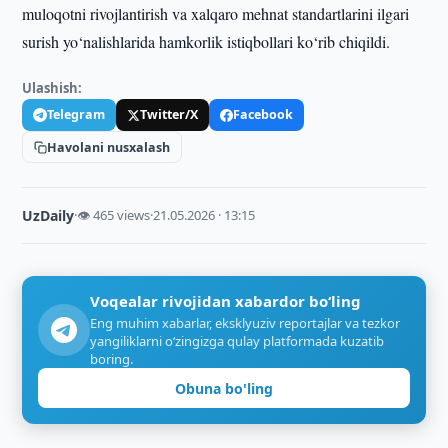
muloqotni rivojlantirish va xalqaro mehnat standartlarini ilgari
surish yo‘nalishlarida hamkorlik istiqbollari ko‘rib chiqildi.
Ulashish:
Telegram
Twitter/X
Facebook
Havolani nusxalash
UzDaily
·
👁 465 views
·
21.05.2026 · 13:15
Voqealar rivojidan xabardor bo‘ling
Eng muhim xabarlar, eksklyuziv reportajlar va tezkor
yangiliklarni o‘zingizga qulay platformada kuzatib
boring.
Obuna bo'ling