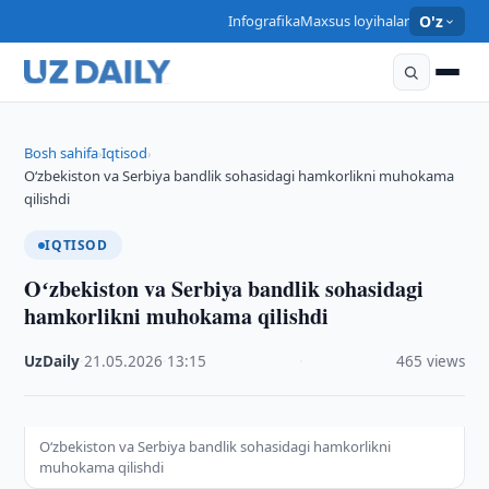
Infografika
Maxsus loyihalar
O'z
Bosh sahifa
Iqtisod
›
›
Oʻzbekiston va Serbiya bandlik sohasidagi hamkorlikni muhokama
qilishdi
IQTISOD
Oʻzbekiston va Serbiya bandlik sohasidagi
hamkorlikni muhokama qilishdi
UzDaily
·
21.05.2026
·
13:15
·
465 views
Oʻzbekiston va Serbiya bandlik sohasidagi hamkorlikni
muhokama qilishdi