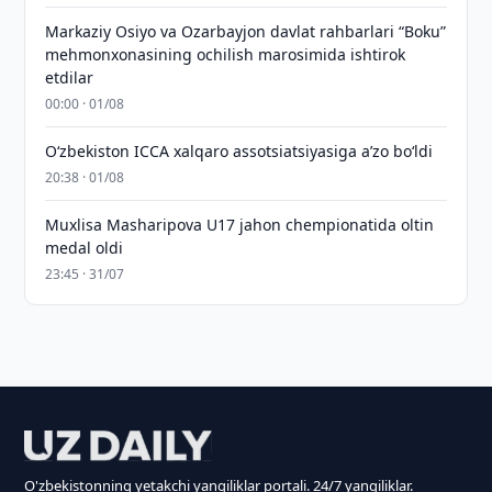
Markaziy Osiyo va Ozarbayjon davlat rahbarlari “Boku”
mehmonxonasining ochilish marosimida ishtirok
etdilar
00:00 · 01/08
O‘zbekiston ICCA xalqaro assotsiatsiyasiga aʼzo bo‘ldi
20:38 · 01/08
Muxlisa Masharipova U17 jahon chempionatida oltin
medal oldi
23:45 · 31/07
O'zbekistonning yetakchi yangiliklar portali. 24/7 yangiliklar.