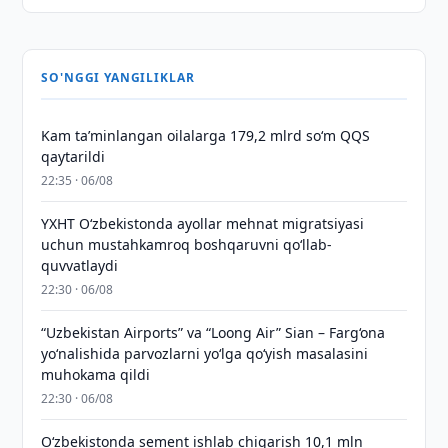
SO'NGGI YANGILIKLAR
Kam taʼminlangan oilalarga 179,2 mlrd so‘m QQS
qaytarildi
22:35 · 06/08
YXHT O‘zbekistonda ayollar mehnat migratsiyasi
uchun mustahkamroq boshqaruvni qo‘llab-
quvvatlaydi
22:30 · 06/08
“Uzbekistan Airports” va “Loong Air” Sian – Farg‘ona
yo‘nalishida parvozlarni yo‘lga qo‘yish masalasini
muhokama qildi
22:30 · 06/08
O‘zbekistonda sement ishlab chiqarish 10,1 mln