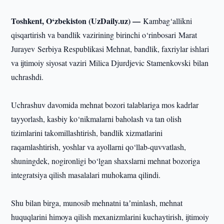
Toshkent, O‘zbekiston (UzDaily.uz) —
Kambag‘allikni
qisqartirish va bandlik vazirining birinchi o‘rinbosari Marat
Jurayev Serbiya Respublikasi Mehnat, bandlik, faxriylar ishlari
va ijtimoiy siyosat vaziri Milica Djurdjevic Stamenkovski bilan
uchrashdi.
Uchrashuv davomida mehnat bozori talablariga mos kadrlar
tayyorlash, kasbiy ko‘nikmalarni baholash va tan olish
tizimlarini takomillashtirish, bandlik xizmatlarini
raqamlashtirish, yoshlar va ayollarni qo‘llab-quvvatlash,
shuningdek, nogironligi bo‘lgan shaxslarni mehnat bozoriga
integratsiya qilish masalalari muhokama qilindi.
Shu bilan birga, munosib mehnatni taʼminlash, mehnat
huquqlarini himoya qilish mexanizmlarini kuchaytirish, ijtimoiy