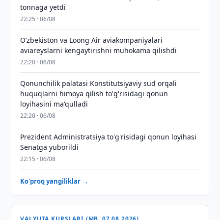
tonnaga yetdi
22:25 · 06/08
Oʻzbekiston va Loong Air aviakompaniyalari
aviareyslarni kengaytirishni muhokama qilishdi
22:20 · 06/08
Qonunchilik palatasi Konstitutsiyaviy sud orqali
huquqlarni himoya qilish to'g'risidagi qonun
loyihasini ma'qulladi
22:20 · 06/08
Prezident Administratsiya to'g'risidagi qonun loyihasi
Senatga yuborildi
22:15 · 06/08
Ko'proq yangiliklar →
VALYUTA KURSLARI (MB, 07.08.2026)