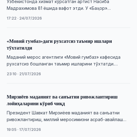
Ўзбекистонда хизмат кўрсатган артист Насиба
Мадрахимова 81 ёшида вафот этди. У «Баҳор»
ансамблининг етакчи яккахони сифатида миллий рақс
17:22 · 24/07/2026
санъати ривожига …
«Мовий гумбаз»даги рухсатсиз таъмир ишлари
тўхтатилди
Маданий мерос агентлиги «Мовий гумбаз» кафесида
рухсатсиз бошланган таъмир ишларини тўхтатди.
Объект давлат муҳофазасидаги маданий мерос
23:10 · 21/07/2026
ҳисобланади.
Мирзиёев маданият ва санъатни ривожлантириш
лойиҳаларини кўриб чиқд
Президент Шавкат Мирзиёев маданият ва санъатни
ривожлантириш, миллий меросимизни асраб-авайлаш
ҳамда халқаро миқёсда кенг тарғиб қилишга қаратилган
19:05 · 17/07/2026
лойиҳа ва тадбирлар …