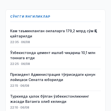
СЎНГГИ ЯНГИЛИКЛАР
Кам таъминланган оилаларга 179,2 млрд сўм ҚҚС
қайтарилди
22:35 · 06/08
Ўзбекистонда цемент ишлаб чиқариш 10,1 млн
тоннага етди
22:25 · 06/08
Президент Администрация тўғрисидаги қонун
лойиҳаси Сенатга юборилди
22:15 · 06/08
Туркияда ҳалок бўлган ўзбекистонликнинг
жасади Ватанга олиб келинди
22:10 · 06/08