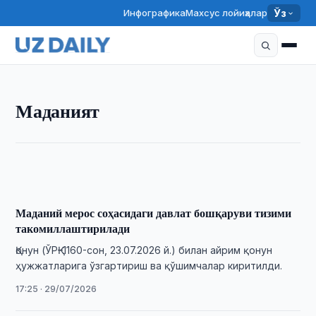
Инфографика
Махсус лойиҳалар
Ўз
МАДАНИЯТ
Маданият
«Андижон полькаси» Гиннес рекордлар китобига
киритилиши учун 730 млн сўм ажратилди
11:30 · 31/07/2026
Маданий мерос соҳасидаги давлат бошқаруви тизими
такомиллаштирилади
Қонун (ЎРҚ–1160-сон, 23.07.2026 й.) билан айрим қонун
ҳужжатларига ўзгартириш ва қўшимчалар киритилди.
17:25 · 29/07/2026