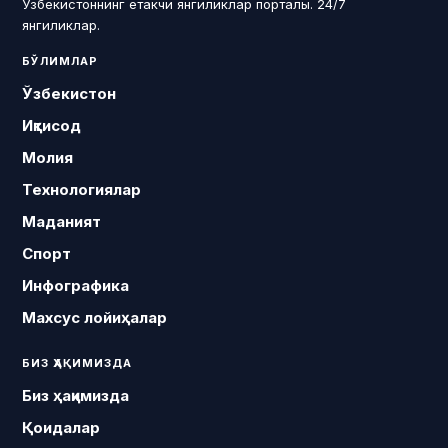
Ўзбекистоннинг етакчи янгиликлар порталы. 24/7
янгиликлар.
БЎЛИМЛАР
Ўзбекистон
Иқтисод
Молия
Технологиялар
Маданият
Спорт
Инфографика
Махсус лойиҳалар
БИЗ ҲАҚИМИЗДА
Биз ҳақимизда
Қоидалар