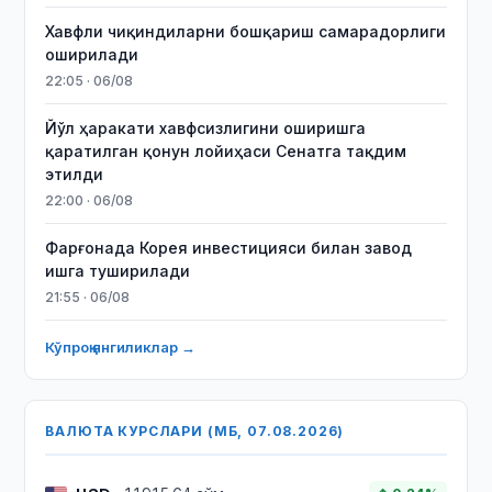
Хавфли чиқиндиларни бошқариш самарадорлиги
оширилади
22:05 · 06/08
Йўл ҳаракати хавфсизлигини оширишга
қаратилган қонун лойиҳаси Сенатга тақдим
этилди
22:00 · 06/08
Фарғонада Корея инвестицияси билан завод
ишга туширилади
21:55 · 06/08
Кўпроқ янгиликлар →
ВАЛЮТА КУРСЛАРИ (МБ, 07.08.2026)