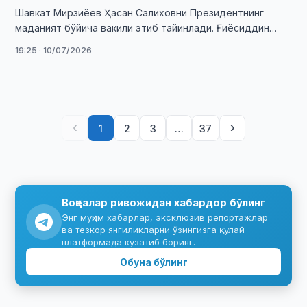
Шавкат Мирзиёев Ҳасан Салиховни Президентнинг
маданият бўйича вакили этиб тайинлади. Ғиёсиддин
Режабов бошқа ишга ўтди.
19:25 · 10/07/2026
‹
›
1
2
3
…
37
Воқеалар ривожидан хабардор бўлинг
Энг муҳим хабарлар, эксклюзив репортажлар
ва тезкор янгиликларни ўзингизга қулай
платформада кузатиб боринг.
Обуна бўлинг