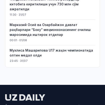
китобига киритилиши учун 730 млн сўм
ажратилди
11:30 · 31/07
Марказий Осиё ва Озарбайжон давлат
раҳбарлари “Боку” меҳмонхонасининг очилиш
маросимида иштирок этдилар
00:01 · 01/08
Мухлиса Машарипова U17 жаҳон чемпионатида
олтин медал олди
23:45 · 31/07