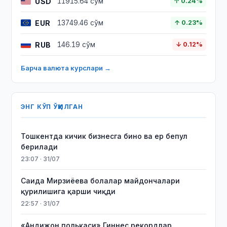
USD
11915.64 сўм
↑ 0.24%
EUR
13749.46 сўм
↑ 0.23%
RUB
146.19 сўм
↓ 0.12%
Барча валюта курслари →
ЭНГ КЎП ЎҚИЛГАН
Тошкентда кичик бизнесга бино ва ер бепул
берилади
23:07 · 31/07
Саида Мирзиёева болалар майдончалари
қурилишига қарши чиқди
22:57 · 31/07
«Андижон полькаси» Гиннес рекордлар