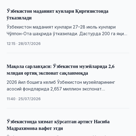
Ўзбекистон маданият кунлари Қирғизистонда
ўтказилади
Ўзбекистон маданият кунлари 27–28 июль кунлари
Чўлпон-Ота шаҳрида ўтказилади. Дастурда 200 га яқин
санъат ва маданият вакили қатнашади.
12:15 · 28/07/2026
Мақола сарлавҳаси: Ўзбекистон музейларида 2,6
млндан ортиқ экспонат сақланмоқда
2026 йил бошига келиб Ўзбекистон музейларининг
асосий фондларида 2,657 миллион экспонат
сақланмоқда. 2025 йилда музейларда 56 142 та
11:40 · 25/07/2026
экскурсия ўтказилди.
Ўзбекистонда хизмат кўрсатган артист Насиба
Мадрахимова вафот этди