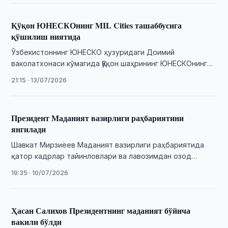
Қўқон ЮНЕСКОнинг MIL Cities ташаббусига
қўшилиш ниятида
Ўзбекистоннинг ЮНЕСКО ҳузуридаги Доимий
ваколатхонаси кўмагида Қўқон шаҳрининг ЮНЕСКОнинг
“Медиа ва ахборот саводхонлиги шаҳарлари” (MIL Cities)
21:15 · 13/07/2026
ташаббусига қўшилиш истиқболларига бағишланган …
Президент Маданият вазирлиги раҳбариятини
янгилади
Шавкат Мирзиёев Маданият вазирлиги раҳбариятида
қатор кадрлар тайинловлари ва лавозимдан озод
этишлар бўйича қарорларни имзолади.
19:35 · 10/07/2026
Ҳасан Салихов Президентнинг маданият бўйича
вакили бўлди