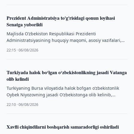
Prezident Administratsiya to'g'risidagi qonun loyihasi
Senatga yuborildi
Majlisda O‘zbekiston Respublikasi Prezidenti
Administratsiyasining huquqiy maqomi, asosiy vazifalari,
faoliyatini tashkil etish tartibi hamda vakolatlarini belgilab
22:15 · 06/08/2026
beruvchi “O‘zbekiston Respublikasi Prezidenti …
Turkiyada halok bo‘lgan o‘zbekistonlikning jasadi Vatanga
olib kelindi
Turkiyaning Bursa viloyatida halok bo‘lgan o‘zbekistonlik
Oybek Niyozovning jasadi O‘zbekistonga olib kelinib,
oilasiga topshirildi.
22:10 · 06/08/2026
Xavfli chiqindilarni boshqarish samaradorligi oshiriladi