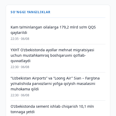
SO'NGGI YANGILIKLAR
Kam taʼminlangan oilalarga 179,2 mlrd so‘m QQS
qaytarildi
22:35 · 06/08
YXHT O‘zbekistonda ayollar mehnat migratsiyasi
uchun mustahkamroq boshqaruvni qo‘llab-
quvvatlaydi
22:30 · 06/08
“Uzbekistan Airports” va “Loong Air” Sian – Farg‘ona
yo‘nalishida parvozlarni yo‘lga qo‘yish masalasini
muhokama qildi
22:30 · 06/08
O‘zbekistonda sement ishlab chiqarish 10,1 mln
tonnaga yetdi