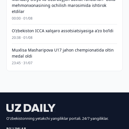
mehmonxonasining ochilish marosimida ishtirok
etdilar
00:00 · 01/08
O‘zbekiston ICCA xalqaro assotsiatsiyasiga aʼzo bo‘ldi
20:38 · 01/08
Muxlisa Masharipova U17 jahon chempionatida oltin
medal oldi
23:45 · 31/07
O'zbekistonning yetakchi yangiliklar portali. 24/7 yangiliklar.
BO'LIMLAR