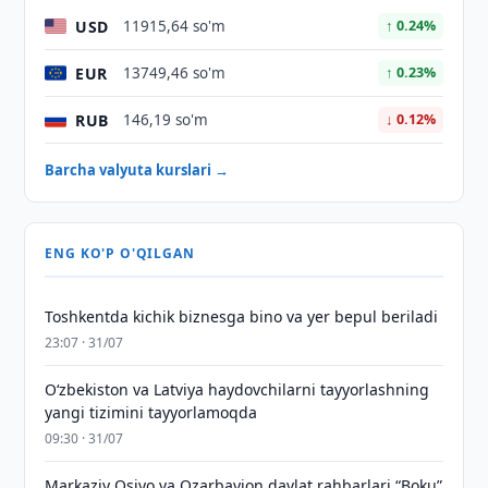
USD
11915,64 so'm
↑ 0.24%
EUR
13749,46 so'm
↑ 0.23%
RUB
146,19 so'm
↓ 0.12%
Barcha valyuta kurslari →
ENG KO'P O'QILGAN
Toshkentda kichik biznesga bino va yer bepul beriladi
23:07 · 31/07
Oʻzbekiston va Latviya haydovchilarni tayyorlashning
yangi tizimini tayyorlamoqda
09:30 · 31/07
Markaziy Osiyo va Ozarbayjon davlat rahbarlari “Boku”