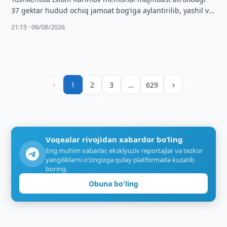
37 gektar hudud ochiq jamoat bog‘iga aylantirilib, yashil va
zamonaviy dam olish maskani yaratiladi.
21:15 · 06/08/2026
‹
›
1
2
3
…
629
Voqealar rivojidan xabardor bo‘ling
Eng muhim xabarlar, eksklyuziv reportajlar va tezkor
yangiliklarni o‘zingizga qulay platformada kuzatib
boring.
Obuna bo'ling