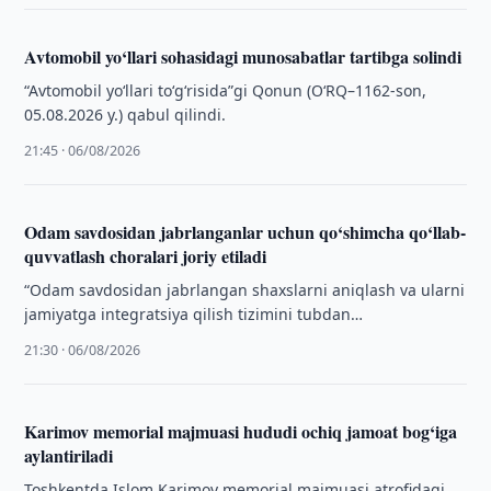
Avtomobil yo‘llari sohasidagi munosabatlar tartibga solindi
“Avtomobil yo‘llari to‘g‘risida”gi Qonun (O‘RQ–1162-son,
05.08.2026 y.) qabul qilindi.
21:45 · 06/08/2026
Odam savdosidan jabrlanganlar uchun qo‘shimcha qo‘llab-
quvvatlash choralari joriy etiladi
“Odam savdosidan jabrlangan shaxslarni aniqlash va ularni
jamiyatga integratsiya qilish tizimini tubdan
takomillashtirishga qaratilgan qo‘shimcha chora-tadbirlar
21:30 · 06/08/2026
to‘g‘risida”gi Prezident Farmoni qabul …
Karimov memorial majmuasi hududi ochiq jamoat bog‘iga
aylantiriladi
Toshkentda Islom Karimov memorial majmuasi atrofidagi