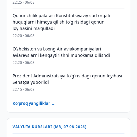
22:25 · 06/08
Qonunchilik palatasi Konstitutsiyaviy sud orqali
huquqlarni himoya qilish to'g'risidagi qonun
loyihasini ma'qulladi
22:20 · 06/08
Oʻzbekiston va Loong Air aviakompaniyalari
aviareyslarni kengaytirishni muhokama qilishdi
22:20 · 06/08
Prezident Administratsiya to'g'risidagi qonun loyihasi
Senatga yuborildi
22:15 · 06/08
Ko'proq yangiliklar →
VALYUTA KURSLARI (MB, 07.08.2026)