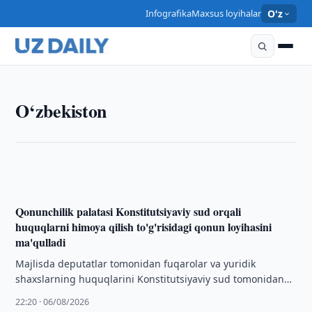
Infografika
Maxsus loyihalar
O'z
O‘ZBEKISTON
YXHT O‘zbekistonda ayollar mehnat migratsiyasi
O‘zbekiston
uchun mustahkamroq boshqaruvni qo‘llab-
quvvatlaydi
22:30 · 06/08/2026
Qonunchilik palatasi Konstitutsiyaviy sud orqali
huquqlarni himoya qilish to'g'risidagi qonun loyihasini
ma'qulladi
Majlisda deputatlar tomonidan fuqarolar va yuridik
shaxslarning huquqlarini Konstitutsiyaviy sud tomonidan
himoya qilishni takomillashtirishga qaratilgan qonun
22:20 · 06/08/2026
loyihasi ikkinchi o‘qishda ko‘rib …