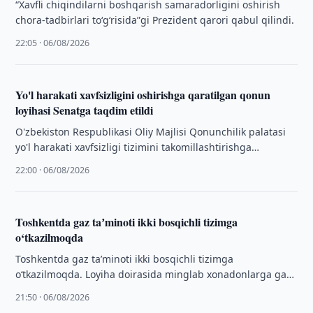
“Xavfli chiqindilarni boshqarish samaradorligini oshirish
chora-tadbirlari to‘g‘risida”gi Prezident qarori qabul qilindi.
22:05 · 06/08/2026
Yo'l harakati xavfsizligini oshirishga qaratilgan qonun
loyihasi Senatga taqdim etildi
O'zbekiston Respublikasi Oliy Majlisi Qonunchilik palatasi
yo'l harakati xavfsizligi tizimini takomillashtirishga
qaratilgan qonun loyihasini uchinchi o'qishda qabul qildi
22:00 · 06/08/2026
va uni …
Toshkentda gaz taʼminoti ikki bosqichli tizimga
o‘tkazilmoqda
Toshkentda gaz taʼminoti ikki bosqichli tizimga
o‘tkazilmoqda. Loyiha doirasida minglab xonadonlarga gaz
bosimini tartibga soluvchi reduktorlar o‘rnatildi.
21:50 · 06/08/2026