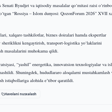
s Senati Byudjet va iqtisodiy masalalar qo‘mitasi raisi o‘rinbo
 o‘tgan “Rossiya – Islom dunyosi: QozonForum 2026” XVII x
ri, xalqaro tashkilotlar, biznes doiralari hamda ekspertlar
sheriklikni kengaytirish, transport-logistika yo‘laklarini
rish masalalarini muhokama qildi.
tsiyasi, “yashil” energetika, innovatsion texnologiyalar va i
lmashildi. Shuningdek, hududlararo aloqalarni mustahkamlash 
h istiqbollariga alohida eʼtibor qaratildi.
Havolani nusxalash