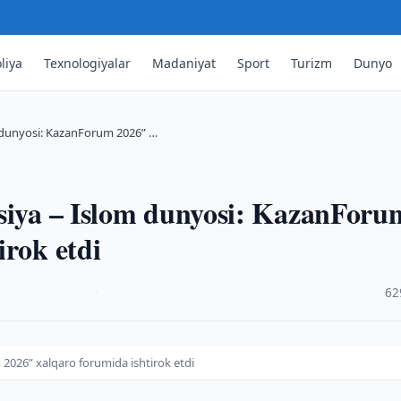
liya
Texnologiyalar
Madaniyat
Sport
Turizm
Dunyo
m dunyosi: KazanForum 2026” …
ssiya – Islom dunyosi: KazanForu
irok etdi
·
62
2026” xalqaro forumida ishtirok etdi