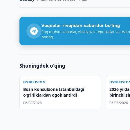
Voqealar rivojidan xabardor bo‘ling
Eng muhim xabarlar, eksklyuziv reportajlar va tezko
boring.
Shuningdek o'qing
O‘ZBEKISTON
O‘ZBEKISTO
Bosh konsulxona Istanbuldagi
2026 yild
o‘g‘irliklardan ogohlantirdi
birinchi s
sovg‘asi» 
06/08/2026
06/08/2026