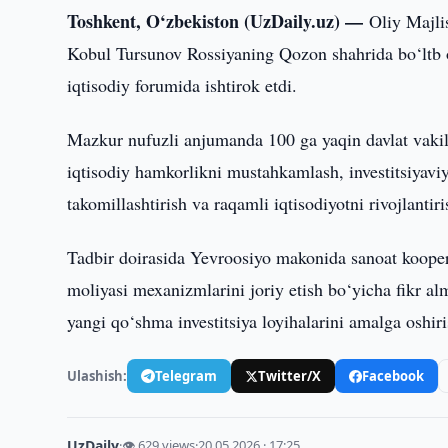
Toshkent, O‘zbekiston (UzDaily.uz) —
Oliy Majli
Kobul Tursunov Rossiyaning Qozon shahrida bo‘ltb
iqtisodiy forumida ishtirok etdi.
Mazkur nufuzli anjumanda 100 ga yaqin davlat vakilla
iqtisodiy hamkorlikni mustahkamlash, investitsiyaviy 
takomillashtirish va raqamli iqtisodiyotni rivojlanti
Tadbir doirasida Yevroosiyo makonida sanoat koopera
moliyasi mexanizmlarini joriy etish bo‘yicha fikr a
yangi qo‘shma investitsiya loyihalarini amalga oshiris
Ulashish:
Telegram
Twitter/X
Facebook
UzDaily
·
👁 629 views
·
20.05.2026 · 17:25