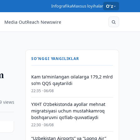
Infografika
Maxsus loyihalar
O'z
Media OutReach Newswire
SO'NGGI YANGILIKLAR
m
Kam taʼminlangan oilalarga 179,2 mlrd
so‘m QQS qaytarildi
22:35 · 06/08
9 views
YXHT O‘zbekistonda ayollar mehnat
migratsiyasi uchun mustahkamroq
boshqaruvni qo‘llab-quvvatlaydi
22:30 · 06/08
“Uzbekistan Airports” va “Loong Air”