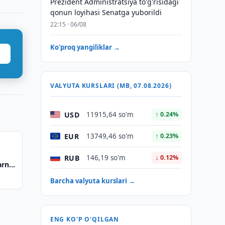
Prezident Administratsiya to'g'risidagi
qonun loyihasi Senatga yuborildi
22:15 · 06/08
Ko'proq yangiliklar →
VALYUTA KURSLARI (MB, 07.08.2026)
USD
11915,64 so'm
↑ 0.24%
EUR
13749,46 so'm
↑ 0.23%
RUB
146,19 so'm
↓ 0.12%
arni
Barcha valyuta kurslari →
ENG KO'P O'QILGAN