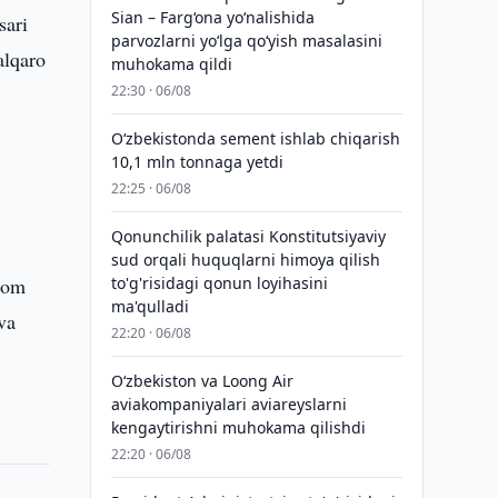
Sian – Farg‘ona yo‘nalishida
sari
parvozlarni yo‘lga qo‘yish masalasini
alqaro
muhokama qildi
22:30 · 06/08
O‘zbekistonda sement ishlab chiqarish
10,1 mln tonnaga yetdi
22:25 · 06/08
Qonunchilik palatasi Konstitutsiyaviy
sud orqali huquqlarni himoya qilish
slom
to'g'risidagi qonun loyihasini
ma'qulladi
va
22:20 · 06/08
Oʻzbekiston va Loong Air
aviakompaniyalari aviareyslarni
kengaytirishni muhokama qilishdi
22:20 · 06/08