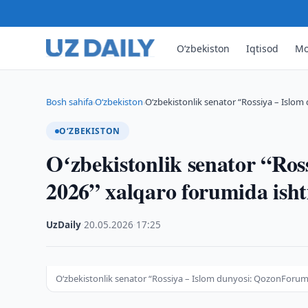
O‘zbekiston
Iqtisod
Mo
Bosh sahifa
O‘zbekiston
Oʻzbekistonlik senator “Rossiya – Islo
›
›
O‘ZBEKISTON
Oʻzbekistonlik senator “Ro
2026” xalqaro forumida isht
UzDaily
·
20.05.2026
·
17:25
Oʻzbekistonlik senator “Rossiya – Islom dunyosi: QozonForum 