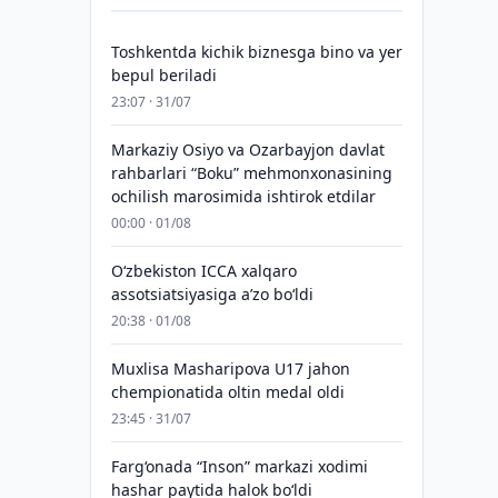
Toshkentda kichik biznesga bino va yer
bepul beriladi
23:07 · 31/07
Markaziy Osiyo va Ozarbayjon davlat
rahbarlari “Boku” mehmonxonasining
ochilish marosimida ishtirok etdilar
00:00 · 01/08
O‘zbekiston ICCA xalqaro
assotsiatsiyasiga aʼzo bo‘ldi
20:38 · 01/08
Muxlisa Masharipova U17 jahon
chempionatida oltin medal oldi
23:45 · 31/07
Farg‘onada “Inson” markazi xodimi
hashar paytida halok bo‘ldi