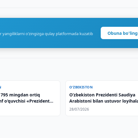
Obuna bo'ling
r yangiliklarni o‘zingizga qulay platformada kuzatib
N
O‘ZBEKISTON
a 795 mingdan ortiq
Oʻzbekiston Prezidenti Saudiya
inf o‘quvchisi «Prezident
Arabistoni bilan ustuvor loyihal
oladi
amalga oshirish masalalarini
28/07/2026
muhokama qildi