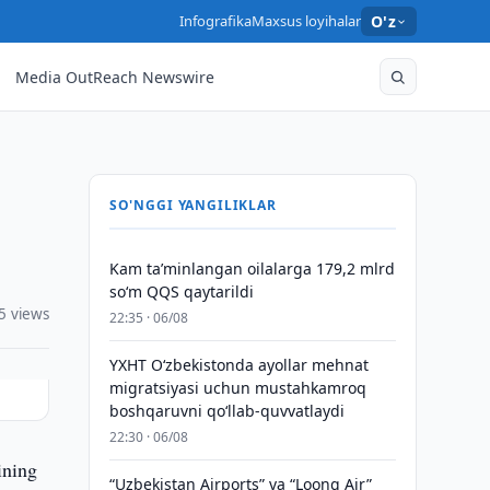
Infografika
Maxsus loyihalar
O'z
Media OutReach Newswire
SO'NGGI YANGILIKLAR
Kam taʼminlangan oilalarga 179,2 mlrd
so‘m QQS qaytarildi
5 views
22:35 · 06/08
YXHT O‘zbekistonda ayollar mehnat
migratsiyasi uchun mustahkamroq
boshqaruvni qo‘llab-quvvatlaydi
22:30 · 06/08
ining
“Uzbekistan Airports” va “Loong Air”