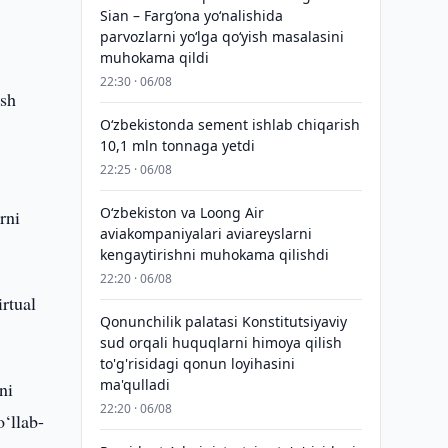
Sian – Farg‘ona yo‘nalishida
parvozlarni yo‘lga qo‘yish masalasini
muhokama qildi
22:30 · 06/08
ish
O‘zbekistonda sement ishlab chiqarish
10,1 mln tonnaga yetdi
22:25 · 06/08
Oʻzbekiston va Loong Air
rni
aviakompaniyalari aviareyslarni
kengaytirishni muhokama qilishdi
22:20 · 06/08
rtual
Qonunchilik palatasi Konstitutsiyaviy
sud orqali huquqlarni himoya qilish
to'g'risidagi qonun loyihasini
ma'qulladi
ni
22:20 · 06/08
o‘llab-