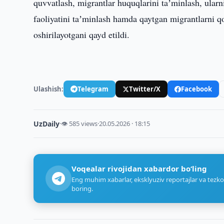
quvvatlash, migrantlar huquqlarini taʼminlash, ularn
faoliyatini taʼminlash hamda qaytgan migrantlarni q
oshirilayotgani qayd etildi.
Ulashish:
Telegram
Twitter/X
Facebook
UzDaily
·
👁 585 views
·
20.05.2026 · 18:15
Voqealar rivojidan xabardor bo‘ling
Eng muhim xabarlar, eksklyuziv reportajlar va tezko
boring.