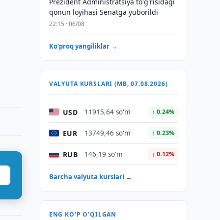
Prezident Administratsiya to'g'risidagi
qonun loyihasi Senatga yuborildi
22:15 · 06/08
Ko'proq yangiliklar →
VALYUTA KURSLARI (MB, 07.08.2026)
USD
11915,64 so'm
↑ 0.24%
EUR
13749,46 so'm
↑ 0.23%
RUB
146,19 so'm
↓ 0.12%
Barcha valyuta kurslari →
ENG KO'P O'QILGAN