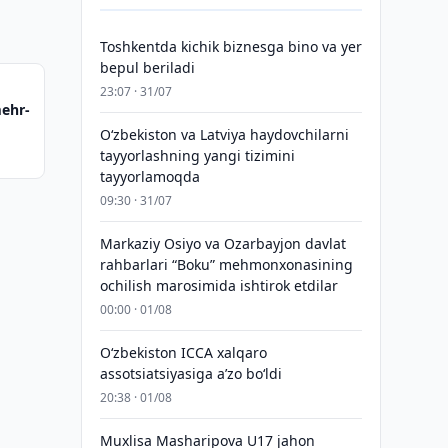
Toshkentda kichik biznesga bino va yer
bepul beriladi
23:07 · 31/07
ehr-
Oʻzbekiston va Latviya haydovchilarni
tayyorlashning yangi tizimini
tayyorlamoqda
09:30 · 31/07
Markaziy Osiyo va Ozarbayjon davlat
rahbarlari “Boku” mehmonxonasining
ochilish marosimida ishtirok etdilar
00:00 · 01/08
O‘zbekiston ICCA xalqaro
assotsiatsiyasiga aʼzo bo‘ldi
20:38 · 01/08
Muxlisa Masharipova U17 jahon