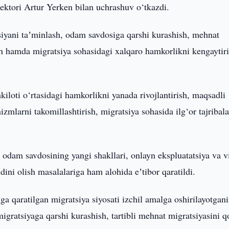
ktori Artur Yerken bilan uchrashuv o‘tkazdi.
siyani taʼminlash, odam savdosiga qarshi kurashish, mehnat
sh hamda migratsiya sohasidagi xalqaro hamkorlikni kengaytir
iloti o‘rtasidagi hamkorlikni yanada rivojlantirish, maqsadli
zmlarni takomillashtirish, migratsiya sohasida ilg‘or tajribala
 odam savdosining yangi shakllari, onlayn ekspluatatsiya va vi
ldini olish masalalariga ham alohida eʼtibor qaratildi.
a qaratilgan migratsiya siyosati izchil amalga oshirilayotgani
gratsiyaga qarshi kurashish, tartibli mehnat migratsiyasini q