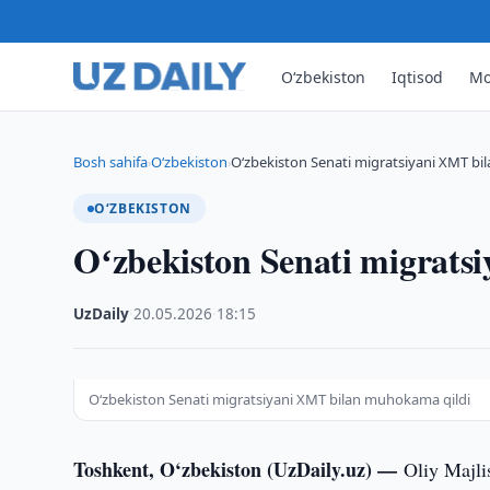
O‘zbekiston
Iqtisod
Mo
Bosh sahifa
O‘zbekiston
Oʻzbekiston Senati migratsiyani XMT b
›
›
O‘ZBEKISTON
Oʻzbekiston Senati migrats
UzDaily
·
20.05.2026
·
18:15
Oʻzbekiston Senati migratsiyani XMT bilan muhokama qildi
Toshkent, O‘zbekiston (UzDaily.uz) —
Oliy Majli