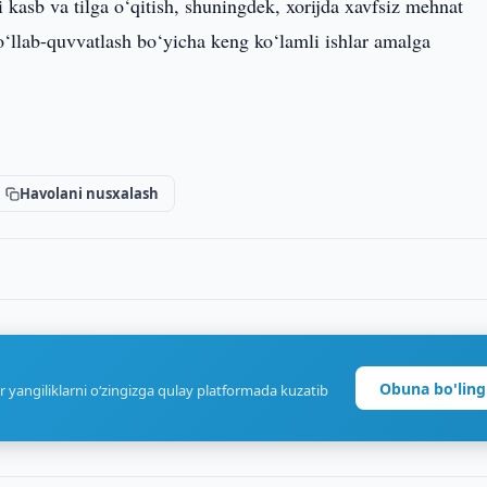
i kasb va tilga o‘qitish, shuningdek, xorijda xavfsiz mehnat
o‘llab-quvvatlash bo‘yicha keng ko‘lamli ishlar amalga
Havolani nusxalash
Obuna bo'ling
r yangiliklarni o‘zingizga qulay platformada kuzatib