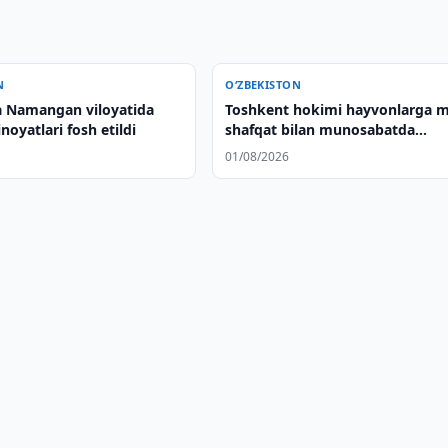
N
O‘ZBEKISTON
 Namangan viloyatida
Toshkent hokimi hayvonlarga m
noyatlari fosh etildi
shafqat bilan munosabatda
bo‘lishga chaqirdi
01/08/2026