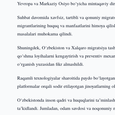
Yevropa va Markaziy Osiyo bo‘yicha mintaqaviy dire
Suhbat davomida xavfsiz, tartibli va qonuniy migrat
migrantlarining huquq va manfaatlarini himoya qili
masalalari muhokama qilindi.
Shuningdek, O‘zbekiston va Xalqaro migratsiya tashk
qo‘shma loyihalarni kengaytirish va preventiv mexani
o‘rganish yuzasidan fikr almashildi.
Raqamli texnologiyalar sharoitida paydo bo‘layotgan
platformalar orqali sodir etilayotgan jinoyatlarning o
O‘zbekistonda inson qadri va huquqlarini taʼminlashg
taʼkidlandi. Jumladan, odam savdosi va noqonuniy mi