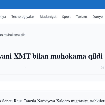
liya
Texnologiyalar
Madaniyat
Sport
Turizm
Dunyo
ilan muhokama qildi
iyani XMT bilan muhokama qildi
·
58
s Senati Raisi Tanzila Narbayeva Xalqaro migratsiya tashkilot