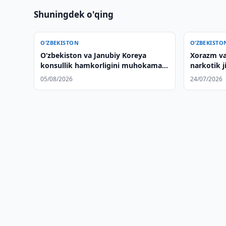
Shuningdek o'qing
O‘ZBEKISTON
O‘ZBEKISTO
Oʻzbekiston va Janubiy Koreya
Xorazm va
konsullik hamkorligini muhokama
narkotik ji
qilishdi
05/08/2026
24/07/2026