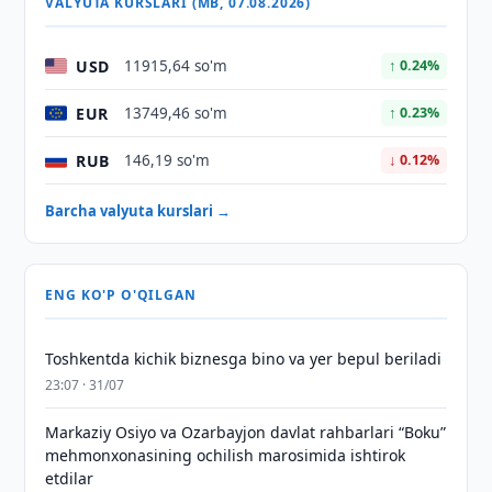
VALYUTA KURSLARI (MB, 07.08.2026)
USD
11915,64 so'm
↑ 0.24%
EUR
13749,46 so'm
↑ 0.23%
RUB
146,19 so'm
↓ 0.12%
Barcha valyuta kurslari →
ENG KO'P O'QILGAN
Toshkentda kichik biznesga bino va yer bepul beriladi
23:07 · 31/07
Markaziy Osiyo va Ozarbayjon davlat rahbarlari “Boku”
mehmonxonasining ochilish marosimida ishtirok
etdilar