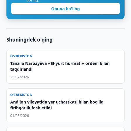
boring.
Obuna bo'ling
Shuningdek o'qing
O‘ZBEKISTON
Tanzila Narbayeva «El-yurt hurmati» ordeni bilan
taqdirlandi
25/07/2026
O‘ZBEKISTON
Andijon viloyatida yer uchastkasi bilan bog‘liq
firibgarlik fosh etildi
01/08/2026