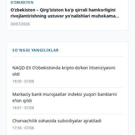
O‘ZBEKISTON
Oʻzbekiston – Qirgʻiziston koʻp qirrali hamkorligini
rivojlantirishning ustuvor yoʻnalishlari muhokama
qilindi
30/07/2026
SO'NGGI YANGILIKLAR
NAQD-EX O‘zbekistonda kripto-do‘kon litsenziyasini
oldi
18:05 · 07/08
Markaziy bank murojaatlar indeksi yuqori banklarni
eʼlon qildi
18:01 · 07/08
Chorvachilik sohasida subsidiyalar ajratiladi
17:56 · 07/08