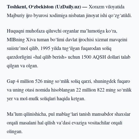
Toshkent, O‘zbekiston (UzDaily.uz) —
Xorazm viloyatida
Majburiy ijro byurosi xodimiga nisbatan jinoyat ishi qo‘zg‘atildi.
Huquqni muhofaza qiluvchi organlar maʼlumotiga ko‘ra,
MIBning Xiva tuman bo‘limi davlat ijrochisi xizmat mavqeini
suiisteʼmol qilib, 1995 yilda tug‘ilgan fuqarodan soliq
qarzdorligini «hal qilib berish» uchun 1500 AQSH dollari talab
qilgan va olgan.
Gap 4 million 526 ming so‘mlik soliq qarzi, shuningdek fuqaro
va uning otasi nomida hisoblangan 22 million 822 ming so‘mlik
yer va mol-mulk soliqlari haqida ketgan.
Maʼlum qilinishicha, pul mablag‘lari tanish mansabdor shaxslar
orqali masalani hal qilish vaʼdasi evaziga vositachilar orqali
olingan.