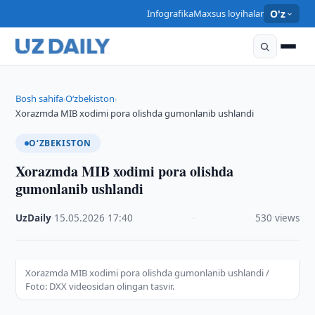
Infografika
Maxsus loyihalar
O'z
Bosh sahifa
O‘zbekiston
›
›
Xorazmda MIB xodimi pora olishda gumonlanib ushlandi
O‘ZBEKISTON
Xorazmda MIB xodimi pora olishda
gumonlanib ushlandi
UzDaily
·
15.05.2026
·
17:40
·
530 views
Xorazmda MIB xodimi pora olishda gumonlanib ushlandi /
Foto: DXX videosidan olingan tasvir.