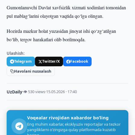
Gumonlanuvchi Davlat xavfsizlik xizmati xodimlari tomonidan
pul mablag‘larini olayotgan vaqtida qo‘lga olingan.
Hozirda mazkur holat yuzasidan jinoyat ishi qo‘zg‘atilgan
bo‘lib, tergov harakatlari olib borilmoqda.
Ulashish:
Telegram
Twitter/X
Facebook
Havolani nusxalash
UzDaily
·
👁 530 views
·
15.05.2026 · 17:40
Voqealar rivojidan xabardor bo‘ling
Eng muhim xabarlar, eksklyuziv reportajlar va tezkor
yangiliklarni o‘zingizga qulay platformada kuzatib