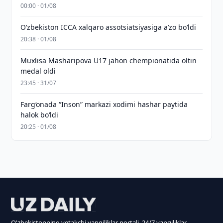
00:00 · 01/08
O‘zbekiston ICCA xalqaro assotsiatsiyasiga aʼzo bo‘ldi
20:38 · 01/08
Muxlisa Masharipova U17 jahon chempionatida oltin
medal oldi
23:45 · 31/07
Farg‘onada “Inson” markazi xodimi hashar paytida
halok bo‘ldi
20:25 · 01/08
O'zbekistonning yetakchi yangiliklar portali. 24/7 yangiliklar.