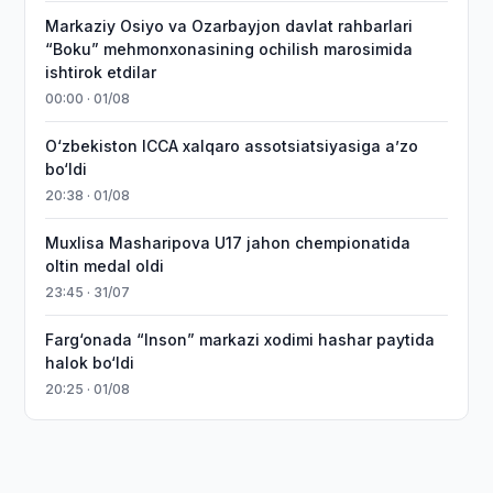
Markaziy Osiyo va Ozarbayjon davlat rahbarlari
“Boku” mehmonxonasining ochilish marosimida
ishtirok etdilar
00:00 · 01/08
O‘zbekiston ICCA xalqaro assotsiatsiyasiga aʼzo
bo‘ldi
20:38 · 01/08
Muxlisa Masharipova U17 jahon chempionatida
oltin medal oldi
23:45 · 31/07
Farg‘onada “Inson” markazi xodimi hashar paytida
halok bo‘ldi
20:25 · 01/08