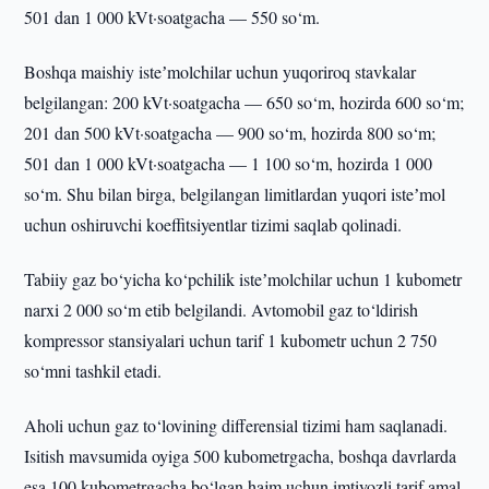
501 dan 1 000 kVt·soatgacha — 550 so‘m.
Boshqa maishiy isteʼmolchilar uchun yuqoriroq stavkalar
belgilangan: 200 kVt·soatgacha — 650 so‘m, hozirda 600 so‘m;
201 dan 500 kVt·soatgacha — 900 so‘m, hozirda 800 so‘m;
501 dan 1 000 kVt·soatgacha — 1 100 so‘m, hozirda 1 000
so‘m. Shu bilan birga, belgilangan limitlardan yuqori isteʼmol
uchun oshiruvchi koeffitsiyentlar tizimi saqlab qolinadi.
Tabiiy gaz bo‘yicha ko‘pchilik isteʼmolchilar uchun 1 kubometr
narxi 2 000 so‘m etib belgilandi. Avtomobil gaz to‘ldirish
kompressor stansiyalari uchun tarif 1 kubometr uchun 2 750
so‘mni tashkil etadi.
Aholi uchun gaz to‘lovining differensial tizimi ham saqlanadi.
Isitish mavsumida oyiga 500 kubometrgacha, boshqa davrlarda
esa 100 kubometrgacha bo‘lgan hajm uchun imtiyozli tarif amal