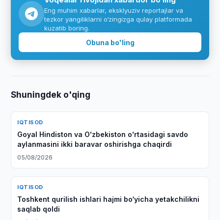
Eng muhim xabarlar, eksklyuziv reportajlar va
tezkor yangiliklarni o‘zingizga qulay platformada
kuzatib boring.
Obuna bo'ling
Shuningdek o'qing
IQTISOD
Goyal Hindiston va Oʻzbekiston oʻrtasidagi savdo
aylanmasini ikki baravar oshirishga chaqirdi
05/08/2026
IQTISOD
Toshkent qurilish ishlari hajmi bo‘yicha yetakchilikni
saqlab qoldi