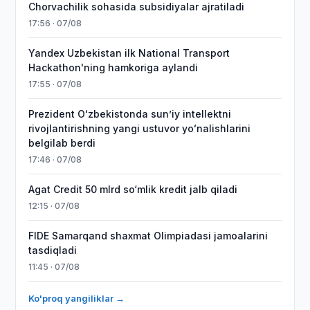
Chorvachilik sohasida subsidiyalar ajratiladi
17:56 · 07/08
Yandex Uzbekistan ilk National Transport
Hackathon'ning hamkoriga aylandi
17:55 · 07/08
Prezident Oʻzbekistonda sunʼiy intellektni
rivojlantirishning yangi ustuvor yoʻnalishlarini
belgilab berdi
17:46 · 07/08
Agat Credit 50 mlrd so‘mlik kredit jalb qiladi
12:15 · 07/08
FIDE Samarqand shaxmat Olimpiadasi jamoalarini
tasdiqladi
11:45 · 07/08
Ko'proq yangiliklar →