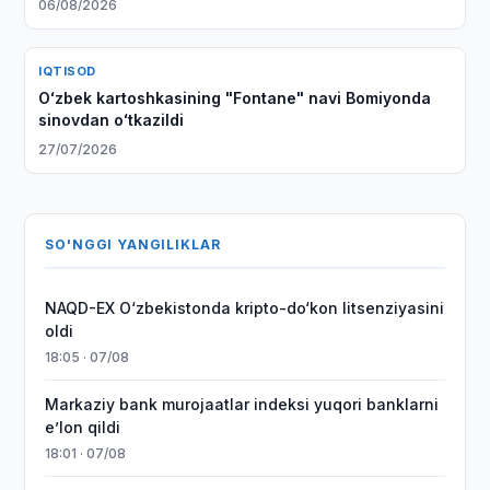
06/08/2026
IQTISOD
Oʻzbek kartoshkasining "Fontane" navi Bomiyonda
sinovdan oʻtkazildi
27/07/2026
SO'NGGI YANGILIKLAR
NAQD-EX O‘zbekistonda kripto-do‘kon litsenziyasini
oldi
18:05 · 07/08
Markaziy bank murojaatlar indeksi yuqori banklarni
eʼlon qildi
18:01 · 07/08