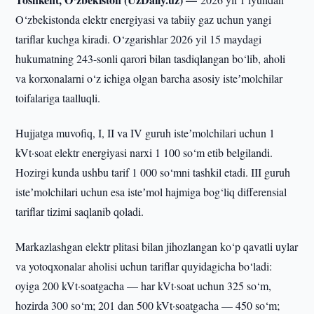
O‘zbekistonda elektr energiyasi va tabiiy gaz uchun yangi
tariflar kuchga kiradi. O‘zgarishlar 2026 yil 15 maydagi
hukumatning 243-sonli qarori bilan tasdiqlangan bo‘lib, aholi
va korxonalarni o‘z ichiga olgan barcha asosiy isteʼmolchilar
toifalariga taalluqli.
Hujjatga muvofiq, I, II va IV guruh isteʼmolchilari uchun 1
kVt·soat elektr energiyasi narxi 1 100 so‘m etib belgilandi.
Hozirgi kunda ushbu tarif 1 000 so‘mni tashkil etadi. III guruh
isteʼmolchilari uchun esa isteʼmol hajmiga bog‘liq differensial
tariflar tizimi saqlanib qoladi.
Markazlashgan elektr plitasi bilan jihozlangan ko‘p qavatli uylar
va yotoqxonalar aholisi uchun tariflar quyidagicha bo‘ladi:
oyiga 200 kVt·soatgacha — har kVt·soat uchun 325 so‘m,
hozirda 300 so‘m; 201 dan 500 kVt·soatgacha — 450 so‘m;