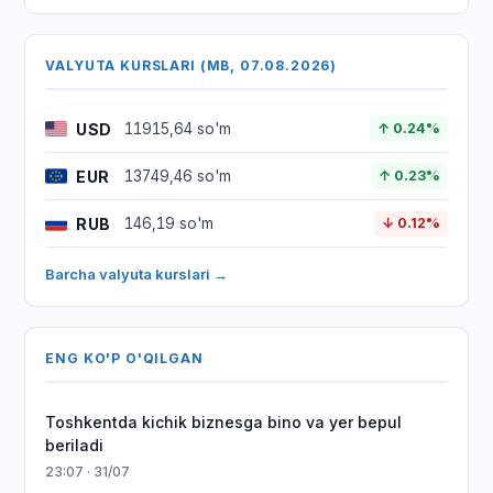
VALYUTA KURSLARI (MB, 07.08.2026)
USD
11915,64 so'm
↑ 0.24%
EUR
13749,46 so'm
↑ 0.23%
RUB
146,19 so'm
↓ 0.12%
Barcha valyuta kurslari →
ENG KO'P O'QILGAN
Toshkentda kichik biznesga bino va yer bepul
beriladi
23:07 · 31/07