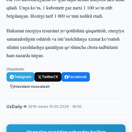
qiladi. Unga ko‘ra, 1 kubometr gaz narxi 1 100 so‘m etib
belgilangan. Hozirgi tarif 1 000 so‘mni tashkil etadi.
Hukumat energiya resurslari yo‘qotilishini qisqartirish, energiya
samaradorligini oshirish va isteʼmolchilarga xizmat ko‘rsatish
sifatini yaxshilashga qaratilgan qo‘shimcha chora-tadbirlarni
ham nazarda tutgan.
Ulashish:
Telegram
Twitter/X
Facebook
Havolani nusxalash
UzDaily
·
👁 2619 views
·
15.05.2026 · 18:00
Voqealar rivojidan xabardor bo‘ling