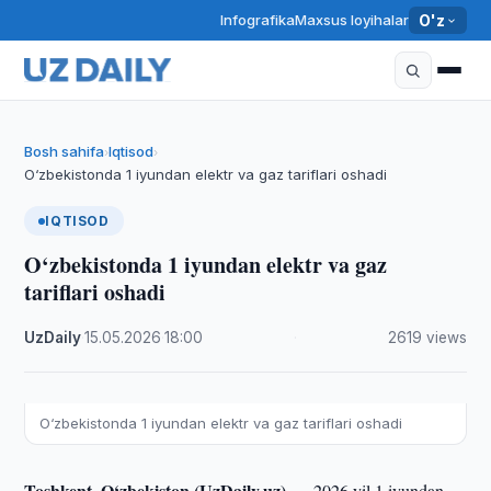
Infografika
Maxsus loyihalar
O'z
Bosh sahifa
Iqtisod
›
›
O‘zbekistonda 1 iyundan elektr va gaz tariflari oshadi
IQTISOD
O‘zbekistonda 1 iyundan elektr va gaz
tariflari oshadi
UzDaily
·
15.05.2026
·
18:00
·
2619 views
O‘zbekistonda 1 iyundan elektr va gaz tariflari oshadi
Toshkent, O‘zbekiston (UzDaily.uz) —
2026 yil 1 iyundan