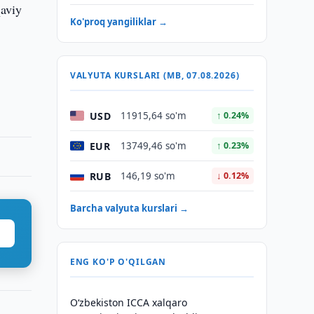
qaviy
Ko'proq yangiliklar →
VALYUTA KURSLARI (MB, 07.08.2026)
USD
11915,64 so'm
↑ 0.24%
EUR
13749,46 so'm
↑ 0.23%
RUB
146,19 so'm
↓ 0.12%
Barcha valyuta kurslari →
ENG KO'P O'QILGAN
O‘zbekiston ICCA xalqaro