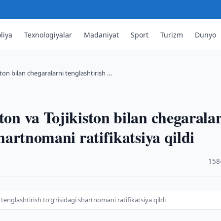
liya
Texnologiyalar
Madaniyat
Sport
Turizm
Dunyo
ston bilan chegaralarni tenglashtirish …
ton va Tojikiston bilan chegarala
shartnomani ratifikatsiya qildi
·
158
tenglashtirish toʻgʻrisidagi shartnomani ratifikatsiya qildi