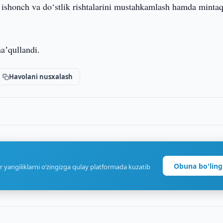
gi ishonch va do‘stlik rishtalarini mustahkamlash hamda minta
ʼqullandi.
Havolani nusxalash
Obuna bo'ling
r yangiliklarni o‘zingizga qulay platformada kuzatib