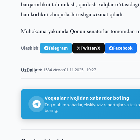
barqarorlikni taʼminlash, qardosh xalqlar o‘rtasida
hamkorlikni chuqurlashtirishga xizmat qiladi.
Muhokama yakunida Qonun senatorlar tomonidan ma
Ulashish:
Telegram
Twitter/X
Facebook
UzDaily
·
👁 1584 views
·
01.11.2025 · 19:27
Voqealar rivojidan xabardor bo‘ling
Eng muhim xabarlar, eksklyuziv reportajlar va tezko
boring.