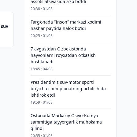
assotsiatsiyasiga aʼzo bo‘ldi
20:38 · 01/08
Farg‘onada “Inson” markazi xodimi
 suv
hashar paytida halok bo‘ldi
20:25 · 01/08
7 avgustdan O‘zbekistonda
hayvonlarni ro‘yxatdan o‘tkazish
boshlanadi
18:45 · 04/08
Prezidentimiz suv-motor sporti
bo‘yicha chempionatning ochilishida
ishtirok etdi
19:59 · 01/08
Ostonada Markaziy Osiyo-Koreya
sammitiga tayyorgarlik muhokama
qilindi
20:55 · 01/08