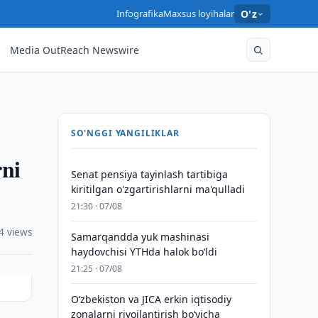
Infografika
Maxsus loyihalar
O'z
Media OutReach Newswire
SO'NGGI YANGILIKLAR
rni
Senat pensiya tayinlash tartibiga
kiritilgan o'zgartirishlarni ma'qulladi
21:30 · 07/08
4 views
Samarqandda yuk mashinasi
haydovchisi YTHda halok bo‘ldi
21:25 · 07/08
Oʻzbekiston va JICA erkin iqtisodiy
zonalarni rivojlantirish boʻyicha