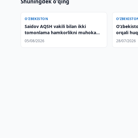
Shuningdek o'qing
O‘ZBEKISTON
O‘ZBEKISTO
Saidov AQSH vakili bilan ikki
Oʻzbekisto
tomonlama hamkorlikni muhokama
orqali huq
qildi
kengayti
05/08/2026
28/07/2026