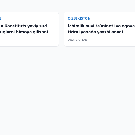
N
O‘ZBEKISTON
n Konstitutsiyaviy sud
Ichimlik suvi taʼminoti va oqova
uqlarni himoya qilishni
tizimi yanada yaxshilanadi
rmoqchi
28/07/2026