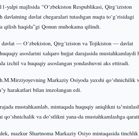
11-yalpi majlisida “O‘zbekiston Respublikasi, Qirg‘iziston
h davlatning davlat chegaralari tutashgan nuqta to‘g‘risidagi
iya qilish haqida”gi Qonun muhokama qilindi.
avlat — O‘zbekiston, Qirg‘iziston va Tojikiston — davlat
g huquqiy asoslarini xalqaro hujjat darajasida mustahkamlaydi
shda izchil va huquqiy asoslangan yondashuvni aks ettiradi.
h.M.Mirziyoyevning Markaziy Osiyoda yaxshi qo‘shnichilik 
aʼy harakatlari bilan imzolangan edi.
darajada mustahkamlab, mintaqada huquqiy aniqlikni taʼminlas
shi qo‘shnichalik va do‘stlikni yana-da mustahkamlashga qarat
idek, mazkur Shartnoma Markaziy Osiyo mintaqasida tinchlik