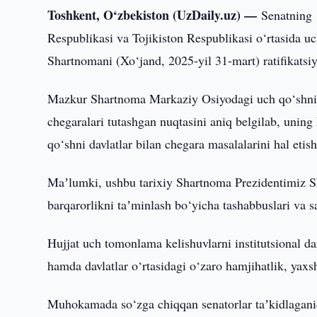
Toshkent, O‘zbekiston (UzDaily.uz) —
Senatning 
Respublikasi va Tojikiston Respublikasi o‘rtasida uc
Shartnomani (Xo‘jand, 2025-yil 31-mart) ratifikats
Mazkur Shartnoma Markaziy Osiyodagi uch qo‘shni d
chegaralari tutashgan nuqtasini aniq belgilab, unin
qo‘shni davlatlar bilan chegara masalalarini hal eti
Maʼlumki, ushbu tarixiy Shartnoma Prezidentimiz S
barqarorlikni taʼminlash bo‘yicha tashabbuslari va s
Hujjat uch tomonlama kelishuvlarni institutsional 
hamda davlatlar o‘rtasidagi o‘zaro hamjihatlik, yax
Muhokamada so‘zga chiqqan senatorlar taʼkidlagan