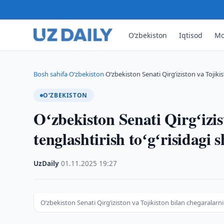
O‘zbekiston
Iqtisod
Mo
Bosh sahifa
O‘zbekiston
Oʻzbekiston Senati Qirgʻiziston va Tojiki
›
›
O‘ZBEKISTON
Oʻzbekiston Senati Qirgʻizis
tenglashtirish toʻgʻrisidagi 
UzDaily
·
01.11.2025
·
19:27
Oʻzbekiston Senati Qirgʻiziston va Tojikiston bilan chegaralarni 