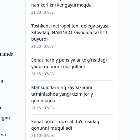
hamkorlikni kengaytirmoqda
21:20 · 07/08
Toshkent metropoliteni delegatsiyasi
Xitoydagi NARINCO zavodiga tashrif
buyurdi
21:20 · 07/08
 hamda
Senat harbiy pensiyalar to'g'risidagi
yangi qonunni ma'qulladi
21:15 · 07/08
va
Mahsulotlarning xavfsizligini
taʼminlashda yangi tizim joriy
qilinmoqda
h
21:15 · 07/08
ilgan.
Senat bozor nazorati to'g'risidagi
qonunni ma'qulladi
 va
21:10 · 07/08