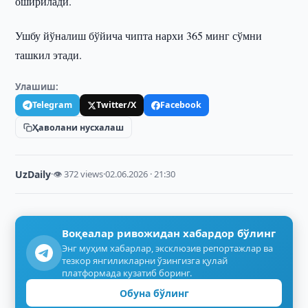
оширилади.
Ушбу йўналиш бўйича чипта нархи 365 минг сўмни
ташкил этади.
Улашиш:
Telegram
Twitter/X
Facebook
Ҳаволани нусхалаш
UzDaily
·
👁 372 views
·
02.06.2026 · 21:30
Воқеалар ривожидан хабардор бўлинг
Энг муҳим хабарлар, эксклюзив репортажлар ва
тезкор янгиликларни ўзингизга қулай
платформада кузатиб боринг.
Обуна бўлинг