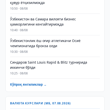
қувур ётқизилмоқда
10:50 · 08/08
Ўзбекистон ва Самара вилояти бизнес
ҳамкорлигини кенгайтирмоқда
10:40 · 08/08
Ўзбекистонлик ёш оғир атлетикачи Осиё
чемпионатида бронза олди
10:30 · 08/08
Синдаров Saint Louis Rapid & Blitz турнирида
иккинчи бўлди
10:25 · 08/08
Кўпроқ янгиликлар →
ВАЛЮТА КУРСЛАРИ (МБ, 07.08.2026)