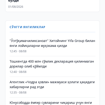
бўлди
01/08/2026
СЎНГГИ ЯНГИЛИКЛАР
"Ўзтўқимачиликсаноат" Хитойнинг Yifa Group билан
янги лойиҳаларни муҳокама қилди
12:45 · 08/08
Тошкентда 400 млн сўмлик декларация қилинмаган
дорилар олиб қўйилди
12:40 · 08/08
Агентлик «Чодра ҳовли» мажмуаси ҳолати ҳақидаги
хабарларни рад этди
12:35 · 08/08
Юнусободда ёмғир сувларини чиқариш учун янги