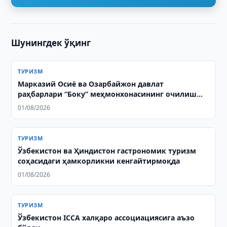
Шунингдек ўқинг
ТУРИЗМ
Марказий Осиё ва Озарбайжон давлат
раҳбарлари “Боку” меҳмонхонасининг очилиш
маросимида иштирок этдилар
01/08/2026
ТУРИЗМ
Ўзбекистон ва Ҳиндистон гастрономик туризм
соҳасидаги ҳамкорликни кенгайтирмоқда
01/08/2026
ТУРИЗМ
Ўзбекистон ICCA халқаро ассоциациясига аъзо