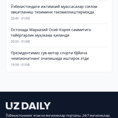
Ўзбекистондаги ижтимоий муассасалар соғлом
овқатланиш тизимини такомиллаштирмоқда
20:45 · 01/08
Остонада Марказий Осиё-Корея саммитига
тайёргарлик муҳокама қилинди
20:55 · 01/08
Президентимиз сув-мотор спорти бўйича
чемпионатнинг очилишида иштирок этди
19:59 · 01/08
Ўзбекистоннинг етакчи янгиликлар порталы. 24/7 янгиликлар.