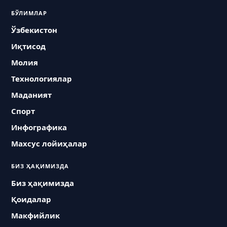
БЎЛИМЛАР
Ўзбекистон
Иқтисод
Молия
Технологиялар
Маданият
Спорт
Инфографика
Махсус лойиҳалар
БИЗ ҲАҚИМИЗДА
Биз ҳақимизда
Қоидалар
Макфийлик