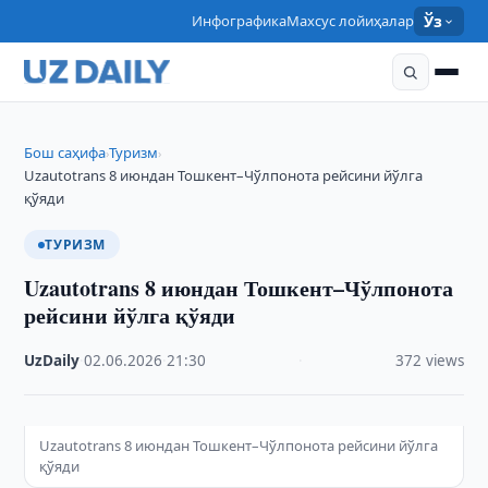
Инфографика
Махсус лойиҳалар
Ўз
Бош саҳифа
Туризм
›
›
Uzautotrans 8 июндан Тошкент–Чўлпонота рейсини йўлга
қўяди
ТУРИЗМ
Uzautotrans 8 июндан Тошкент–Чўлпонота
рейсини йўлга қўяди
UzDaily
·
02.06.2026
·
21:30
·
372 views
Uzautotrans 8 июндан Тошкент–Чўлпонота рейсини йўлга
қўяди