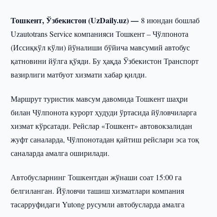
Тошкент, Ўзбекистон (UzDaily.uz) —
8 июндан бошлаб
Uzautotrans Service компанияси Тошкент – Чўлпонота
(Иссиқкўл кўли) йўналиши бўйича мавсумий автобус
қатновини йўлга қўяди. Бу ҳақда Ўзбекистон Транспорт
вазирлиги матбуот хизмати хабар қилди.
Маршрут туристик мавсум давомида Тошкент шаҳри
билан Чўлпонота курорт ҳудуди ўртасида йўловчиларга
хизмат кўрсатади. Рейслар «Тошкент» автовокзалидан
жуфт саналарда, Чўлпонотадан қайтиш рейслари эса тоқ
саналарда амалга оширилади.
Автобусларнинг Тошкентдан жўнаши соат 15:00 га
белгиланган. Йўловчи ташиш хизматлари компания
тасарруфидаги Yutong русумли автобусларда амалга