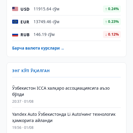
USD
11915.64 сўм
↑ 0.24%
EUR
13749.46 сўм
↑ 0.23%
RUB
146.19 сўм
↓ 0.12%
Барча валюта курслари →
ЭНГ КЎП ЎҚИЛГАН
Ўзбекистон ICCA халқаро ассоциациясига аъзо
бўлди
20:37 · 01/08
Yandex Auto Ўзбекистонда Li Auto’нинг технологик
ҳамкорига айланди
19:56 · 01/08