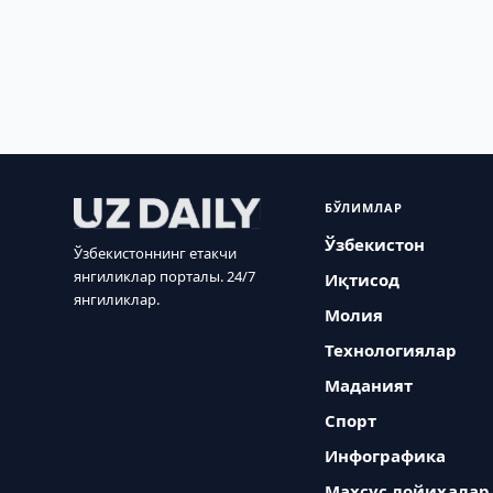
БЎЛИМЛАР
Ўзбекистон
Ўзбекистоннинг етакчи
янгиликлар порталы. 24/7
Иқтисод
янгиликлар.
Молия
Технологиялар
Маданият
Спорт
Инфографика
Махсус лойиҳалар