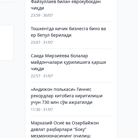
Файзуллаев билан еврокубокдан
чиқди
23:59 · 30/07
Тошкентда кичик бизнесга бино ва
ер бепул берилади
23:07 · 31/07
Саида Мирзиёева болалар
майдончалари қурилишига қарши
чиқди
22:57 · 31/07
«Андижон полькаси» Гиннес
рекордлар китобига киритилиши
учун 730 млн сўм ажратилди
11:30 · 31/07
Марказий Осиё ва Озарбайжон
давлат раҳбарлари “Боку”
меҳмонхонасининг очилиш