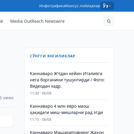
Инфографика
Махсус лойиҳалар
Ўз
нё
Media OutReach Newswire
СЎНГГИ ЯНГИЛИКЛАР
Каннаваро ЖЧдан кейин Италияга
нега борганини тушунтирди / Фото:
Видеодан кадр.
11:30 · 06/08
6 views
Каннаваро 4 млн евро маош
ҳақидаги миш-мишларни рад этди
11:15 · 06/08
Каннаваро Машариповнинг Жаҳон