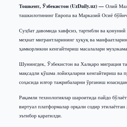
Тошкент, Ўзбекистон (UzDaily.uz) —
Олий Маж
ташкилотининг Европа ва Марказий Осиё бўйич
Суҳбат давомида хавфсиз, тартибли ва қонуни
меҳнат мигрантларининг ҳуқуқ ва манфаатларин
ҳамкорликни кенгайтириш масалалари муҳокама
Шунингдек, Ўзбекистон ва Халқаро миграция т
мақсадли қўшма лойиҳаларни кенгайтириш ва 
соҳасида илғор тажрибаларни ўрганиш юзасида
Рақамли технологиялар шароитида пайдо бўлаёт
виртуал платформалар орқали содир этилаётган
эътибор қаратилди.