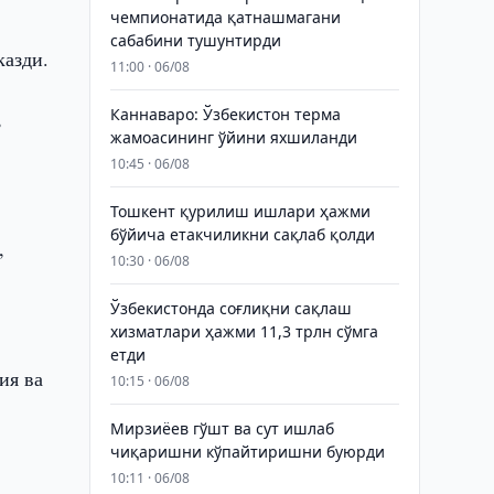
чемпионатида қатнашмагани
сабабини тушунтирди
казди.
11:00 · 06/08
Каннаваро: Ўзбекистон терма
,
жамоасининг ўйини яхшиланди
10:45 · 06/08
Тошкент қурилиш ишлари ҳажми
бўйича етакчиликни сақлаб қолди
,
10:30 · 06/08
Ўзбекистонда соғлиқни сақлаш
хизматлари ҳажми 11,3 трлн сўмга
етди
ия ва
10:15 · 06/08
Мирзиёев гўшт ва сут ишлаб
чиқаришни кўпайтиришни буюрди
10:11 · 06/08