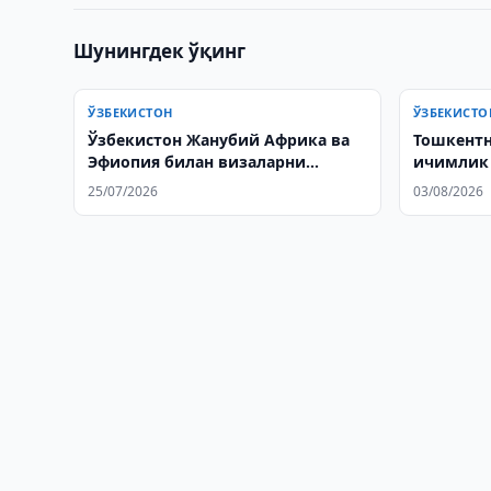
Шунингдек ўқинг
ЎЗБЕКИСТОН
ЎЗБЕКИСТО
Ўзбекистон Жанубий Африка ва
Тошкентн
Эфиопия билан визаларни
ичимлик 
соддалаштириш бўйича
ўчирила
25/07/2026
03/08/2026
музокаралар олиб борди