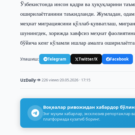
Ўзбекистонда инсон қадри ва ҳуқуқларини таъм
оширилаётганини таъкидланди. Жумладан, одам
меҳнат миграциясини қўллаб-қувватлаш, мигран
шунингдек, хорижда хавфсиз меҳнат фаолиятин
бўйича кенг кўламли ишлар амалга оширилаётга
Улашиш:
Telegram
Twitter/X
Facebook
UzDaily
·
👁 226 views
·
20.05.2026 · 17:15
Воқеалар ривожидан хабардор бўлин
Энг муҳим хабарлар, эксклюзив репортажлар ва
платформада кузатиб боринг.