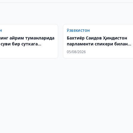
Н
ЎЗБЕКИСТОН
инг айрим туманларида
Бахтиёр Саидов Ҳиндистон
суви бир суткага
парламенти спикери билан
ди
учрашди
05/08/2026