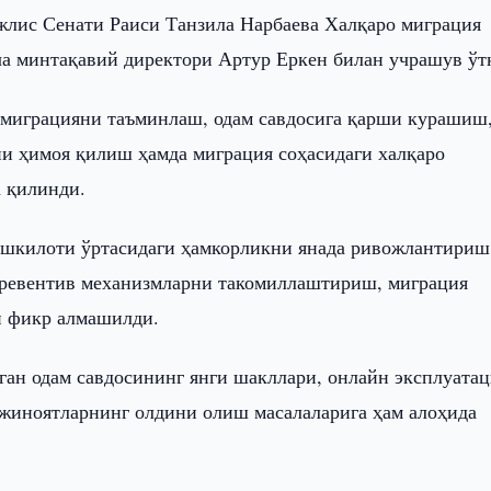
лис Сенати Раиси Танзила Нарбаева Халқаро миграция
а минтақавий директори Артур Еркен билан учрашув ўт
й миграцияни таъминлаш, одам савдосига қарши курашиш
и ҳимоя қилиш ҳамда миграция соҳасидаги халқаро
 қилинди.
ашкилоти ўртасидаги ҳамкорликни янада ривожлантириш
превентив механизмларни такомиллаштириш, миграция
н фикр алмашилди.
ган одам савдосининг янги шакллари, онлайн эксплуатац
 жиноятларнинг олдини олиш масалаларига ҳам алоҳида