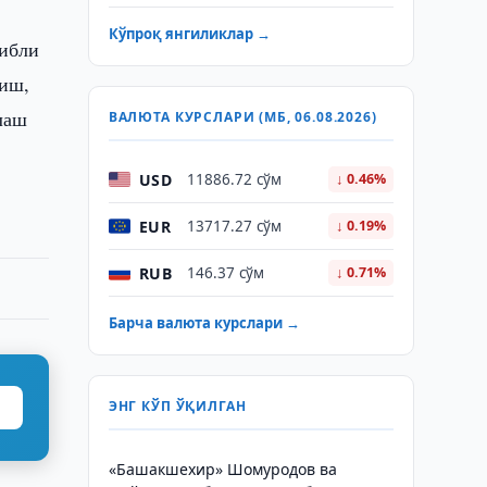
Кўпроқ янгиликлар →
тибли
тиш,
лаш
ВАЛЮТА КУРСЛАРИ (МБ, 06.08.2026)
USD
11886.72 сўм
↓ 0.46%
EUR
13717.27 сўм
↓ 0.19%
RUB
146.37 сўм
↓ 0.71%
Барча валюта курслари →
ЭНГ КЎП ЎҚИЛГАН
«Башакшехир» Шомуродов ва