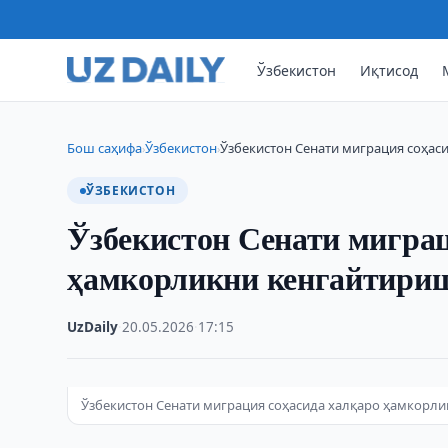
Ўзбекистон
Иқтисод
Бош саҳифа
Ўзбекистон
Ўзбекистон Сенати миграция соҳас
›
›
ЎЗБЕКИСТОН
Ўзбекистон Сенати миграц
ҳамкорликни кенгайтириш
UzDaily
·
20.05.2026
·
17:15
Ўзбекистон Сенати миграция соҳасида халқаро ҳамкорл