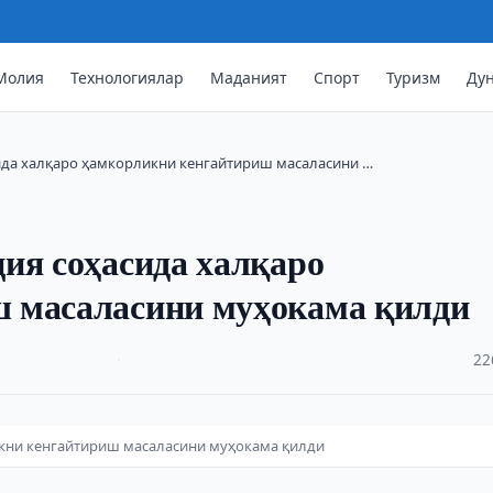
Молия
Технологиялар
Маданият
Спорт
Туризм
Ду
ида халқаро ҳамкорликни кенгайтириш масаласини …
ия соҳасида халқаро
 масаласини муҳокама қилди
·
22
икни кенгайтириш масаласини муҳокама қилди