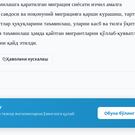
инлашга қаратилган миграция сиёсати изчил амалга
 савдоси ва ноқонуний миграцияга қарши курашиш, тар
тлар ҳуқуқларини таъминлаш, уларни касб ва тилга ўқи
и таъминлаш ҳамда қайтган мигрантларни қўллаб-қувват
ни қайд этилди.
Ҳаволани нусхалаш
г
Обуна бўлинг
 тезкор янгиликларни ўзингизга қулай