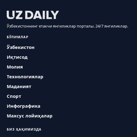
Ўзбекистоннинг етакчи янгиликлар порталы. 24/7 янгиликлар.
БЎЛИМЛАР
Ўзбекистон
Иқтисод
Молия
Технологиялар
Маданият
Спорт
Инфографика
Махсус лойиҳалар
БИЗ ҲАҚИМИЗДА