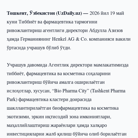
Тошкент, Ўзбекистон (UzDaily.uz) —
2026 йил 19 май
куни Тиббиёт ва фармацевтика тармоғини
ривожлантириш агентлиги директори Абдулла Азизов
ҳамда Германиянинг Henkel AG & Co. компанияси вакили
ўртасида учрашув бўлиб ўтди.
Учрашув давомида Агентлик директори мамлакатимизда
тиббиёт, фармацевтика ва косметика соҳаларини
ривожлантириш бўйича амалга оширилаётган
ислоҳотлар, хусусан, “Bio Pharma City” (Tashkent Pharma
Park) фармацевтика кластери доирасида
шакллантирилаётган биофармацевтика ва косметика
экотизими, эркин иқтисодий зона имкониятлари,
маҳаллийлаштириш жараёнлари ҳамда халқаро
инвестицияларни жалб қилиш бўйича олиб борилаётган