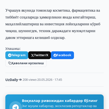
Учрашув якунида томонлар косметика, фармацевтика ва
тиббиёт соҳаларида ҳамкорликни янада кенгайтириш,
маҳаллийлаштириш ва инвестиция лойиҳаларини кўриб
чиқиш, шунингдек, техник даражадаги мулоқотларни
давом эттиришга келишиб олдилар.
Улашиш:
Telegram
Twitter/X
Facebook
Ҳаволани нусхалаш
UzDaily
·
👁 208 views
·
20.05.2026 · 17:45
Воқеалар ривожидан хабардор бўлинг
Энг муҳим хабарлар, эксклюзив репортажлар ва