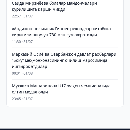
Саида Мирзиёева болалар майдончалари
қурилишига қарши чиқди
22:57 · 31/07
«Андижон полькаси» Гиннес рекордлар китобига
киритилиши учун 730 млн сўм ажратилди
11:30 · 31/07
Марказий Осиё ва Озарбайжон давлат раҳбарлари
“Боку” меҳмонхонасининг очилиш маросимида
иштирок этдилар
00:01 · 01/08
Мухлиса Машарипова U17 жаҳон чемпионатида
олтин медал олди
23:45 · 31/07