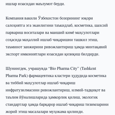
ишлар юзасидан маълумот берди.
Компания вакили Ўзбекистон бозорининг юқори
салоҳиятга эга эканлигини таъкидлаб, косметика, шахсий
парвариш воситалари ва маиший кимё маҳсулотлари
соҳасида маҳаллий ишлаб чиқаришни ташкил этиш,
таъминот занжирини ривожлантириш ҳамда минтақавий
экспорт имкониятлари юзасидан қизиқиш билдирди.
Шунингдек, учрашувда “Bio Pharma City” (Tashkent
Pharma Park) фармацевтика кластери ҳудудида косметика
ва тиббий маҳсулотлар ишлаб чиқариш
инфратузилмасини ривожлантириш, илмий-тадқиқот ва
таълим йўналишларида ҳамкорлик қилиш, экологик
стандартлар ҳамда барқарор ишлаб чиқариш тизимларини
жорий этиш масалалари муҳокама қилинди.