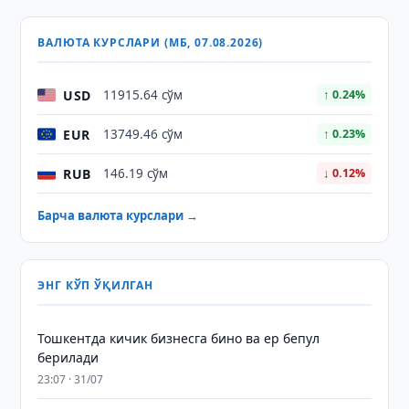
ВАЛЮТА КУРСЛАРИ (МБ, 07.08.2026)
USD
11915.64 сўм
↑ 0.24%
EUR
13749.46 сўм
↑ 0.23%
RUB
146.19 сўм
↓ 0.12%
Барча валюта курслари →
ЭНГ КЎП ЎҚИЛГАН
Тошкентда кичик бизнесга бино ва ер бепул
берилади
23:07 · 31/07