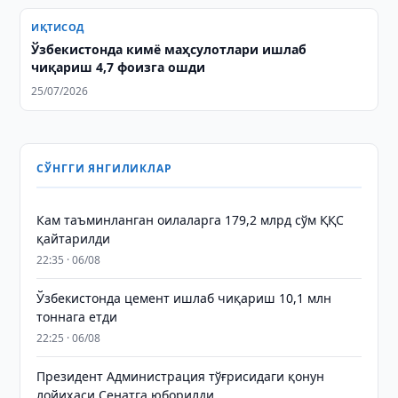
ИҚТИСОД
Ўзбекистонда кимё маҳсулотлари ишлаб
чиқариш 4,7 фоизга ошди
25/07/2026
СЎНГГИ ЯНГИЛИКЛАР
Кам таъминланган оилаларга 179,2 млрд сўм ҚҚС
қайтарилди
22:35 · 06/08
Ўзбекистонда цемент ишлаб чиқариш 10,1 млн
тоннага етди
22:25 · 06/08
Президент Администрация тўғрисидаги қонун
лойиҳаси Сенатга юборилди