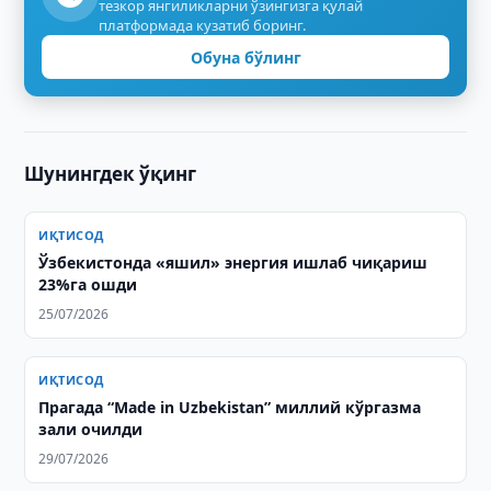
тезкор янгиликларни ўзингизга қулай
платформада кузатиб боринг.
Обуна бўлинг
Шунингдек ўқинг
ИҚТИСОД
Ўзбекистонда «яшил» энергия ишлаб чиқариш
23%га ошди
25/07/2026
ИҚТИСОД
Прагада “Made in Uzbekistan” миллий кўргазма
зали очилди
29/07/2026