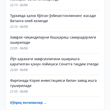
22:15 · 06/08
Туркияда ҳалок бўлган ўзбекистонликнинг жасади
Ватанга олиб келинди
22:10 · 06/08
Хавфли чиқиндиларни бошқариш самарадорлиги
оширилади
22:05 · 06/08
Йўл ҳаракати хавфсизлигини оширишга
қаратилган қонун лойиҳаси Сенатга тақдим этилди
22:00 · 06/08
Фарғонада Корея инвестицияси билан завод ишга
туширилади
21:55 · 06/08
Кўпроқ янгиликлар →