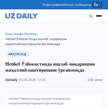
Инфографика
Махсус лойиҳалар
Ўз
Бош саҳифа
Иқтисод
›
›
Henkel Ўзбекистонда ишлаб чиқаришни
маҳаллийлаштиришни ўрганмоқда
ИҚТИСОД
Henkel Ўзбекистонда ишлаб чиқаришни
маҳаллийлаштиришни ўрганмоқда
UzDaily
·
20.05.2026
·
17:45
·
208 views
Henkel Ўзбекистонда ишлаб чиқаришни
маҳаллийлаштиришни ўрганмоқда