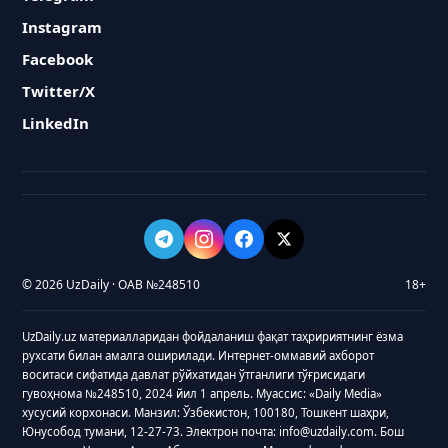
Instagram
Facebook
Twitter/X
LinkedIn
© 2026 UzDaily · ОАВ №248510
18+
UzDaily.uz материалларидан фойдаланиш фақат таҳририятнинг ёзма
рухсати билан амалга оширилади. Интернет-оммавий ахборот
воситаси сифатида давлат рўйхатидан ўтганлиги тўғрисидаги
гувоҳнома №248510, 2024 йил 1 апрель. Муассис: «Daily Media»
хусусий корхонаси. Манзил: Ўзбекистон, 100180, Тошкент шаҳри,
Юнусобод тумани, 12-27-73. Электрон почта: info@uzdaily.com. Бош