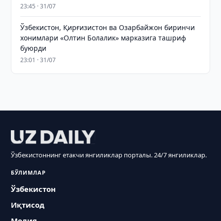
23:45 · 31/07
Ўзбекистон, Қирғизистон ва Озарбайжон биринчи
хонимлари «Олтин Болалик» марказига ташриф
буюрди
23:01 · 31/07
Ўзбекистоннинг етакчи янгиликлар порталы. 24/7 янгиликлар.
БЎЛИМЛАР
Ўзбекистон
Иқтисод
Молия