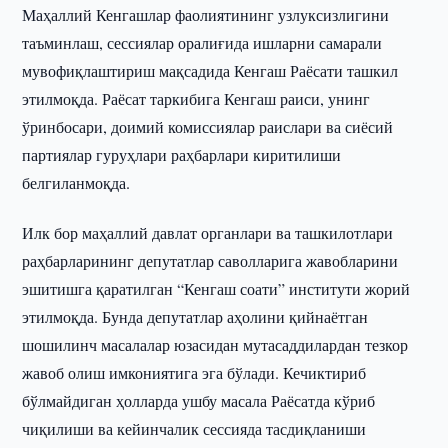
Маҳаллий Кенгашлар фаолиятининг узлуксизлигини
таъминлаш, сессиялар оралиғида ишларни самарали
мувофиқлаштириш мақсадида Кенгаш Раёсати ташкил
этилмоқда. Раёсат таркибига Кенгаш раиси, унинг
ўринбосари, доимий комиссиялар раислари ва сиёсий
партиялар гуруҳлари раҳбарлари киритилиши
белгиланмоқда.
Илк бор маҳаллий давлат органлари ва ташкилотлари
раҳбарларининг депутатлар саволларига жавобларини
эшитишга қаратилган “Кенгаш соати” институти жорий
этилмоқда. Бунда депутатлар аҳолини қийнаётган
шошилинч масалалар юзасидан мутасаддилардан тезкор
жавоб олиш имкониятига эга бўлади. Кечиктириб
бўлмайдиган ҳолларда ушбу масала Раёсатда кўриб
чиқилиши ва кейинчалик сессияда тасдиқланиши