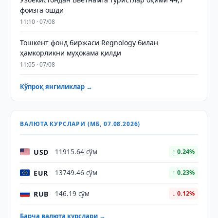
фоизга ошди
11:10 · 07/08
Тошкент фонд биржаси Regnology билан
ҳамкорликни муҳокама қилди
11:05 · 07/08
Кўпроқ янгиликлар →
ВАЛЮТА КУРСЛАРИ (МБ, 07.08.2026)
USD
11915.64 сўм
↑ 0.24%
EUR
13749.46 сўм
↑ 0.23%
RUB
146.19 сўм
↓ 0.12%
Барча валюта курслари →