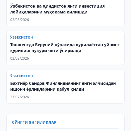
Ўзбекистон ва Ҳиндистон янги инвестиция
лойиҳаларини муҳокама қилишди
03/08/2026
ЎЗБЕКИСТОН
Тошкентда Беруний кўчасида қурилаётган уйнинг
қурилиш чуқури чети ўпирилди
03/08/2026
ЎЗБЕКИСТОН
Бахтиёр Саидов Финляндиянинг янги элчисидан
ишонч ёрлиқларини қабул қилди
27/07/2026
СЎНГГИ ЯНГИЛИКЛАР