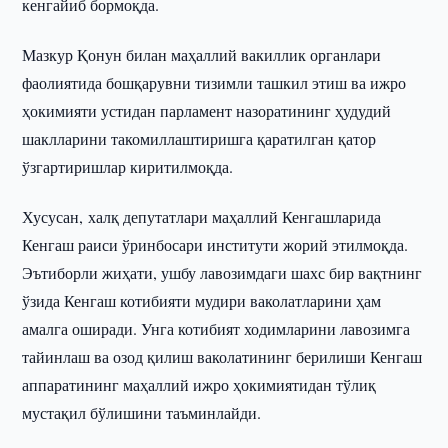
кенгайиб бормоқда.
Мазкур Қонун билан маҳаллий вакиллик органлари
фаолиятида бошқарувни тизимли ташкил этиш ва ижро
ҳокимияти устидан парламент назоратининг ҳудудий
шаклларини такомиллаштиришга қаратилган қатор
ўзгартиришлар киритилмоқда.
Хусусан, халқ депутатлари маҳаллий Кенгашларида
Кенгаш раиси ўринбосари институти жорий этилмоқда.
Эътиборли жиҳати, ушбу лавозимдаги шахс бир вақтнинг
ўзида Кенгаш котибияти мудири ваколатларини ҳам
амалга оширади. Унга котибият ходимларини лавозимга
тайинлаш ва озод қилиш ваколатининг берилиши Кенгаш
аппаратининг маҳаллий ижро ҳокимиятидан тўлиқ
мустақил бўлишини таъминлайди.