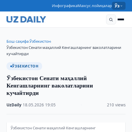
Инфографика
Махсус лойиҳалар
Ўз
Бош саҳифа
Ўзбекистон
›
›
Ўзбекистон Сенати маҳаллий Кенгашларнинг ваколатларини
кучайтирди
ЎЗБЕКИСТОН
Ўзбекистон Сенати маҳаллий
Кенгашларнинг ваколатларини
кучайтирди
UzDaily
·
18.05.2026
·
19:05
·
210 views
Ўзбекистон Сенати маҳаллий Кенгашларнинг