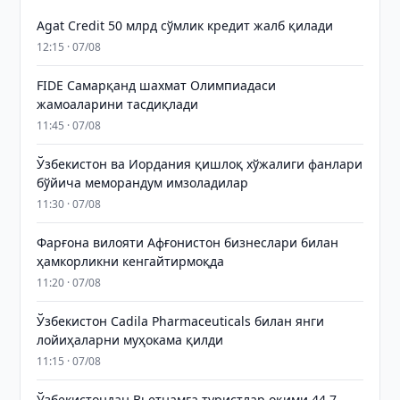
Agat Credit 50 млрд сўмлик кредит жалб қилади
12:15 · 07/08
FIDE Самарқанд шахмат Олимпиадаси
жамоаларини тасдиқлади
11:45 · 07/08
Ўзбекистон ва Иордания қишлоқ хўжалиги фанлари
бўйича меморандум имзоладилар
11:30 · 07/08
Фарғона вилояти Афғонистон бизнеслари билан
ҳамкорликни кенгайтирмоқда
11:20 · 07/08
Ўзбекистон Cadila Pharmaceuticals билан янги
лойиҳаларни муҳокама қилди
11:15 · 07/08
Ўзбекистондан Вьетнамга туристлар оқими 44,7