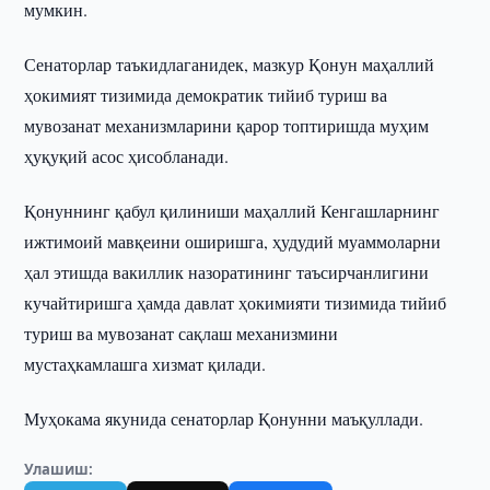
мумкин.
Сенаторлар таъкидлаганидек, мазкур Қонун маҳаллий
ҳокимият тизимида демократик тийиб туриш ва
мувозанат механизмларини қарор топтиришда муҳим
ҳуқуқий асос ҳисобланади.
Қонуннинг қабул қилиниши маҳаллий Кенгашларнинг
ижтимоий мавқеини оширишга, ҳудудий муаммоларни
ҳал этишда вакиллик назоратининг таъсирчанлигини
кучайтиришга ҳамда давлат ҳокимияти тизимида тийиб
туриш ва мувозанат сақлаш механизмини
мустаҳкамлашга хизмат қилади.
Муҳокама якунида сенаторлар Қонунни маъқуллади.
Улашиш: