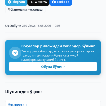
Telegram
Twitter/X
Facebook
Ҳаволани нусхалаш
UzDaily
·
👁 210 views
·
18.05.2026 · 19:05
Воқеалар ривожидан хабардор бўлинг
Энг муҳим хабарлар, эксклюзив репортажлар ва
тезкор янгиликларни ўзингизга қулай
платформада кузатиб боринг.
Обуна бўлинг
Шунингдек ўқинг
ЎЗБЕКИСТОН