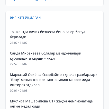
ЭНГ КЎП ЎҚИЛГАН
Тошкентда кичик бизнесга бино ва ер бепул
берилади
23:07 · 31/07
Саида Мирзиёева болалар майдончалари
қурилишига қарши чиқди
22:57 · 31/07
Марказий Осиё ва Озарбайжон давлат раҳбарлари
“Боку” меҳмонхонасининг очилиш маросимида
иштирок этдилар
00:01 · 01/08
Мухлиса Машарипова U17 жаҳон чемпионатида
олтин медал олди