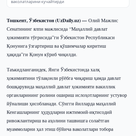
ваколатларини кучайтирди
Тошкент, Ўзбекистон (UzDaily.uz) —
Олий Мажлис
Сенатининг ялпи мажлисида “Маҳаллий давлат
ҳокимияти тўғрисида”ги Ўзбекистон Республикаси
Қонунига ўзгартириш ва қўшимчалар киритиш
ҳақида”ги Қонун кўриб чиқилди.
Таъкидланганидек, Янги Ўзбекистонда халқ
ҳокимиятини тўлақонли рўёбга чиқариш ҳамда давлат
бошқарувида маҳаллий давлат ҳокимияти вакиллик
органларининг ролини ошириш ислоҳотларнинг устувор
йўналиши ҳисобланади. Сўнгги йилларда маҳаллий
Кенгашларнинг ҳудудларни ижтимоий-иқтисодий
ривожлантириш ва аҳолини ташвишга солаётган
муаммоларни ҳал этиш бўйича ваколатлари тобора