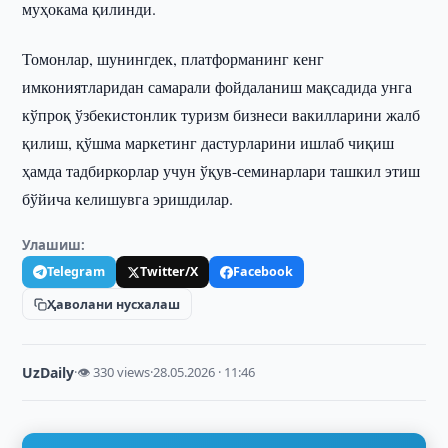
муҳокама қилинди.
Томонлар, шунингдек, платформанинг кенг
имкониятларидан самарали фойдаланиш мақсадида унга
кўпроқ ўзбекистонлик туризм бизнеси вакилларини жалб
қилиш, қўшма маркетинг дастурларини ишлаб чиқиш
ҳамда тадбиркорлар учун ўқув-семинарлари ташкил этиш
бўйича келишувга эришдилар.
Улашиш:
Telegram
Twitter/X
Facebook
Ҳаволани нусхалаш
UzDaily
·
👁 330 views
·
28.05.2026 · 11:46