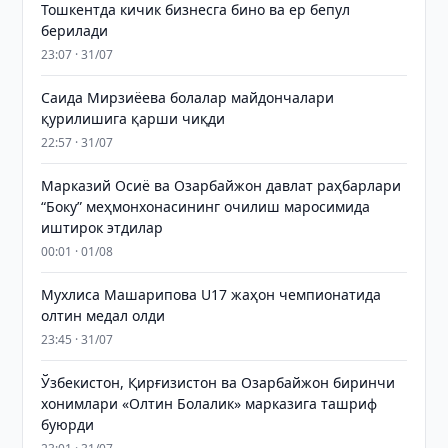
Тошкентда кичик бизнесга бино ва ер бепул
берилади
23:07 · 31/07
Саида Мирзиёева болалар майдончалари
қурилишига қарши чиқди
22:57 · 31/07
Марказий Осиё ва Озарбайжон давлат раҳбарлари
“Боку” меҳмонхонасининг очилиш маросимида
иштирок этдилар
00:01 · 01/08
Мухлиса Машарипова U17 жаҳон чемпионатида
олтин медал олди
23:45 · 31/07
Ўзбекистон, Қирғизистон ва Озарбайжон биринчи
хонимлари «Олтин Болалик» марказига ташриф
буюрди