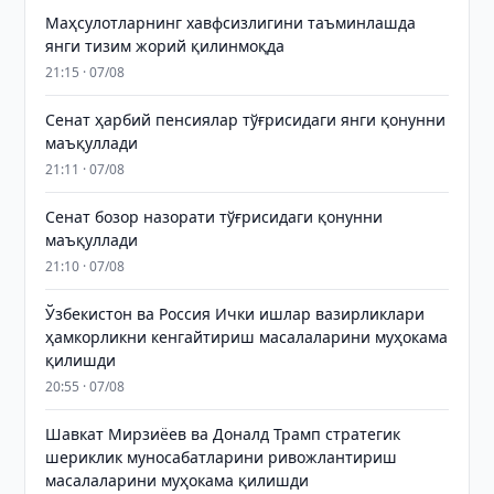
Маҳсулотларнинг хавфсизлигини таъминлашда
янги тизим жорий қилинмоқда
21:15 · 07/08
Сенат ҳарбий пенсиялар тўғрисидаги янги қонунни
маъқуллади
21:11 · 07/08
Сенат бозор назорати тўғрисидаги қонунни
маъқуллади
21:10 · 07/08
Ўзбекистон ва Россия Ички ишлар вазирликлари
ҳамкорликни кенгайтириш масалаларини муҳокама
қилишди
20:55 · 07/08
Шавкат Мирзиёев ва Доналд Трамп стратегик
шериклик муносабатларини ривожлантириш
масалаларини муҳокама қилишди