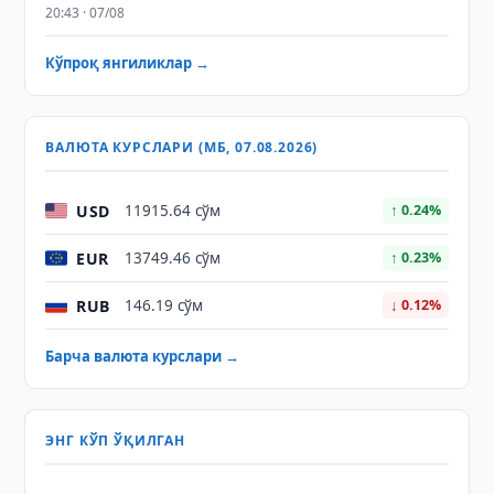
20:43 · 07/08
Кўпроқ янгиликлар →
ВАЛЮТА КУРСЛАРИ (МБ, 07.08.2026)
USD
11915.64 сўм
↑ 0.24%
EUR
13749.46 сўм
↑ 0.23%
RUB
146.19 сўм
↓ 0.12%
Барча валюта курслари →
ЭНГ КЎП ЎҚИЛГАН