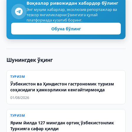
Воқеалар ривожидан хабардор бўлинг
Энг муҳим хабарлар, эксклюзив репортажлар ва
тезкор янгиликларни ўзингизга қулай
платформада кузатиб боринг.
Обуна бўлинг
Шунингдек ўқинг
ТУРИЗМ
Ўзбекистон ва Ҳиндистон гастрономик туризм
соҳасидаги ҳамкорликни кенгайтирмоқда
01/08/2026
ТУРИЗМ
Ярим йилда 127 мингдан ортиқ ўзбекистонлик
Туркияга сафар қилди