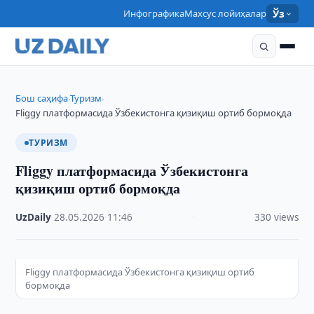
Инфографика
Махсус лойиҳалар
Ўз
Бош саҳифа
Туризм
›
›
Fliggy платформасида Ўзбекистонга қизиқиш ортиб бормоқда
ТУРИЗМ
Fliggy платформасида Ўзбекистонга
қизиқиш ортиб бормоқда
UzDaily
·
28.05.2026
·
11:46
·
330 views
Fliggy платформасида Ўзбекистонга қизиқиш ортиб
бормоқда