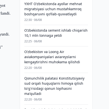
YXHT O‘zbekistonda ayollar mehnat
yot
migratsiyasi uchun mustahkamroq
rlandi.
boshqaruvni qo‘llab-quvvatlaydi
22:30 · 06/08
O‘zbekistonda sement ishlab chiqarish
yurdi.
10,1 mln tonnaga yetdi
22:25 · 06/08
i”
Oʻzbekiston va Loong Air
aviakompaniyalari aviareyslarni
kengaytirishni muhokama qilishdi
22:20 · 06/08
Qonunchilik palatasi Konstitutsiyaviy
sud orqali huquqlarni himoya qilish
to'g'risidagi qonun loyihasini
ma'qulladi
22:20 · 06/08