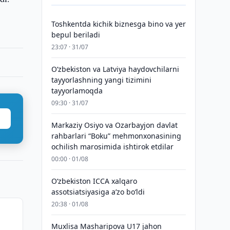
Toshkentda kichik biznesga bino va yer
bepul beriladi
23:07 · 31/07
Oʻzbekiston va Latviya haydovchilarni
tayyorlashning yangi tizimini
tayyorlamoqda
09:30 · 31/07
Markaziy Osiyo va Ozarbayjon davlat
rahbarlari “Boku” mehmonxonasining
ochilish marosimida ishtirok etdilar
00:00 · 01/08
O‘zbekiston ICCA xalqaro
assotsiatsiyasiga aʼzo bo‘ldi
20:38 · 01/08
Muxlisa Masharipova U17 jahon