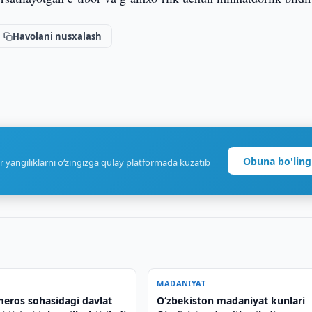
Havolani nusxalash
Obuna bo'ling
r yangiliklarni o‘zingizga qulay platformada kuzatib
MADANIYAT
eros sohasidagi davlat
O‘zbekiston madaniyat kunlari