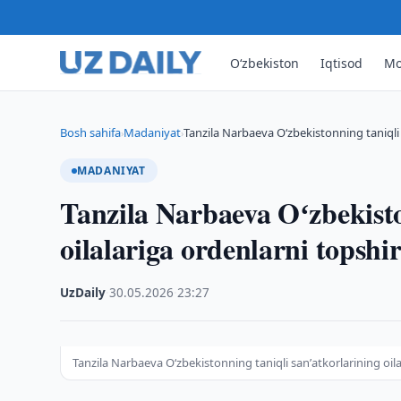
O‘zbekiston
Iqtisod
Mo
Bosh sahifa
Madaniyat
Tanzila Narbaeva Oʻzbekistonning taniqli 
›
›
MADANIYAT
Tanzila Narbaeva Oʻzbekisto
oilalariga ordenlarni topshi
UzDaily
·
30.05.2026
·
23:27
Tanzila Narbaeva Oʻzbekistonning taniqli sanʼatkorlarining oila