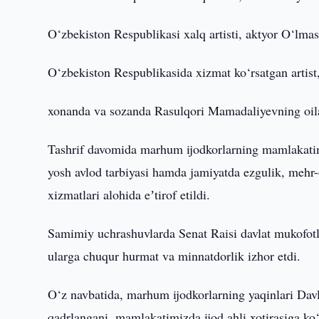
O‘zbekiston Respublikasi xalq artisti, aktyor O‘lma
O‘zbekiston Respublikasida xizmat ko‘rsatgan artist
xonanda va sozanda Rasulqori Mamadaliyevning oila 
Tashrif davomida marhum ijodkorlarning mamlakatimi
yosh avlod tarbiyasi hamda jamiyatda ezgulik, mehr-
xizmatlari alohida eʼtirof etildi.
Samimiy uchrashuvlarda Senat Raisi davlat mukofotl
ularga chuqur hurmat va minnatdorlik izhor etdi.
O‘z navbatida, marhum ijodkorlarning yaqinlari Dav
qadrlangani, mamlakatimizda ijod ahli xotirasiga ko‘