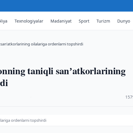
liya
Texnologiyalar
Madaniyat
Sport
Turizm
Dunyo
sanʼatkorlarining oilalariga ordenlarni topshirdi
nning taniqli sanʼatkorlarining
rdi
·
157
lariga ordenlarni topshirdi