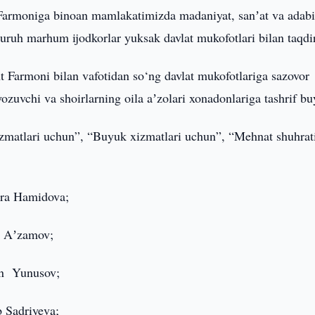
Farmoniga binoan mamlakatimizda madaniyat, sanʼat va adabi
 guruh marhum ijodkorlar yuksak davlat mukofotlari bilan taqdi
t Farmoni bilan vafotidan so‘ng davlat mukofotlariga sazovor
ozuvchi va shoirlarning oila aʼzolari xonadonlariga tashrif bu
izmatlari uchun”, “Buyuk xizmatlari uchun”, “Mehnat shuhrat
zura Hamidova;
ni Aʼzamov;
jon Yunusov;
b Sadriyeva;