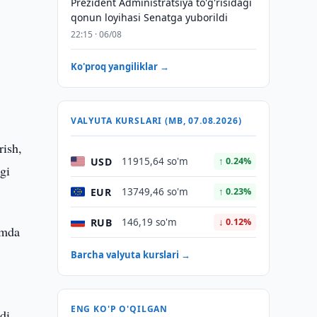
Prezident Administratsiya to'g'risidagi
qonun loyihasi Senatga yuborildi
22:15 · 06/08
Ko'proq yangiliklar →
VALYUTA KURSLARI (MB, 07.08.2026)
rish,
USD
11915,64 so'm
↑ 0.24%
gi
EUR
13749,46 so'm
↑ 0.23%
RUB
146,19 so'm
↓ 0.12%
amda
Barcha valyuta kurslari →
ENG KO'P O'QILGAN
di.