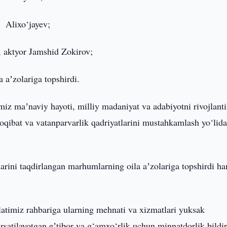
s Alixo‘jayev;
, aktyor Jamshid Zokirov;
aʼzolariga topshirdi.
z maʼnaviy hayoti, milliy madaniyat va adabiyotni rivojlanti
oqibat va vatanparvarlik qadriyatlarini mustahkamlash yo‘lida
arini taqdirlangan marhumlarning oila aʼzolariga topshirdi h
latimiz rahbariga ularning mehnati va xizmatlari yuksak
rsatilayotgan eʼtibor va g‘amxo‘rlik uchun minnatdorlik bildir