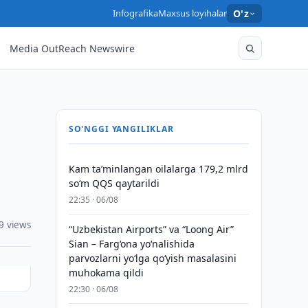
Infografika
Maxsus loyihalar
O'z
Media OutReach Newswire
SO'NGGI YANGILIKLAR
Kam taʼminlangan oilalarga 179,2 mlrd
so‘m QQS qaytarildi
22:35 · 06/08
9 views
“Uzbekistan Airports” va “Loong Air”
Sian – Farg‘ona yo‘nalishida
parvozlarni yo‘lga qo‘yish masalasini
muhokama qildi
22:30 · 06/08