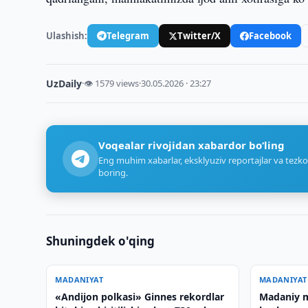
Ulashish:
Telegram
Twitter/X
Facebook
UzDaily
·
👁 1579 views
·
30.05.2026 · 23:27
Voqealar rivojidan xabardor bo‘ling
Eng muhim xabarlar, eksklyuziv reportajlar va tezko
boring.
Shuningdek o'qing
MADANIYAT
MADANIYAT
«Andijon polkasi» Ginnes rekordlar
Madaniy m