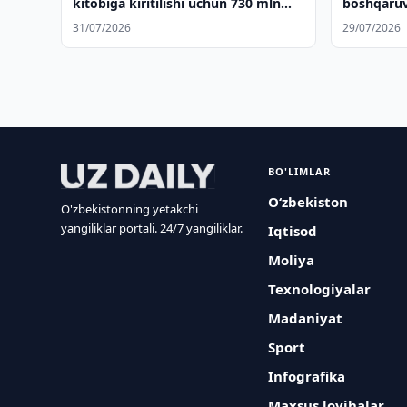
kitobiga kiritilishi uchun 730 mln
boshqaruvi
so‘m ajratildi
31/07/2026
29/07/2026
BO'LIMLAR
O‘zbekiston
O'zbekistonning yetakchi
yangiliklar portali. 24/7 yangiliklar.
Iqtisod
Moliya
Texnologiyalar
Madaniyat
Sport
Infografika
Maxsus loyihalar