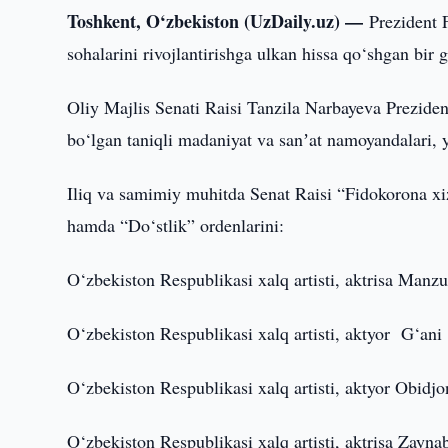
Toshkent, O‘zbekiston (UzDaily.uz) —
Prezident 
sohalarini rivojlantirishga ulkan hissa qo‘shgan bir
Oliy Majlis Senati Raisi Tanzila Narbayeva Preziden
bo‘lgan taniqli madaniyat va sanʼat namoyandalari, y
Iliq va samimiy muhitda Senat Raisi “Fidokorona x
hamda “Do‘stlik” ordenlarini:
O‘zbekiston Respublikasi xalq artisti, aktrisa Man
O‘zbekiston Respublikasi xalq artisti, aktyor G‘a
O‘zbekiston Respublikasi xalq artisti, aktyor Obid
O‘zbekiston Respublikasi xalq artisti, aktrisa Zayna