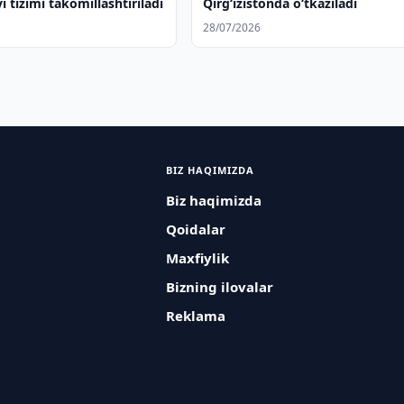
 tizimi takomillashtiriladi
Qirg‘izistonda o‘tkaziladi
28/07/2026
BIZ HAQIMIZDA
Biz haqimizda
Qoidalar
Maxfiylik
Bizning ilovalar
Reklama