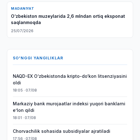
MADANIYAT
O‘zbekiston muzeylarida 2,6 mlndan ortiq eksponat
saqlanmoqda
25/07/2026
SO'NGGI YANGILIKLAR
NAQD-EX O‘zbekistonda kripto-do‘kon litsenziyasini
oldi
18:05 · 07/08
Markaziy bank murojaatlar indeksi yuqori banklarni
eʼlon qildi
18:01 · 07/08
Chorvachilik sohasida subsidiyalar ajratiladi
17:56 · 07/08