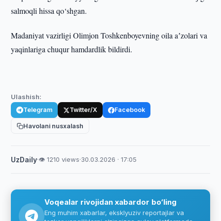
salmoqli hissa qo‘shgan.
Madaniyat vazirligi Olimjon Toshkenboyevning oila aʼzolari va
yaqinlariga chuqur hamdardlik bildirdi.
Ulashish:
Telegram
Twitter/X
Facebook
Havolani nusxalash
UzDaily
·
👁 1210 views
·
30.03.2026 · 17:05
Voqealar rivojidan xabardor bo‘ling
Eng muhim xabarlar, eksklyuziv reportajlar va