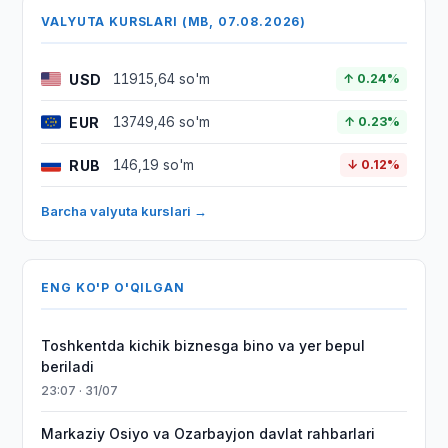
VALYUTA KURSLARI (MB, 07.08.2026)
USD
11915,64 so'm
↑ 0.24%
EUR
13749,46 so'm
↑ 0.23%
RUB
146,19 so'm
↓ 0.12%
Barcha valyuta kurslari →
ENG KO'P O'QILGAN
Toshkentda kichik biznesga bino va yer bepul
beriladi
23:07 · 31/07
Markaziy Osiyo va Ozarbayjon davlat rahbarlari