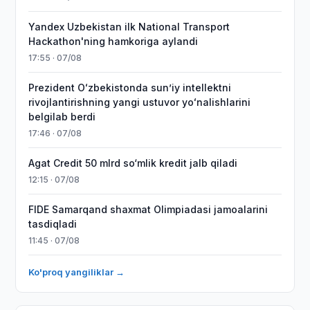
Yandex Uzbekistan ilk National Transport
Hackathon'ning hamkoriga aylandi
17:55 · 07/08
Prezident Oʻzbekistonda sunʼiy intellektni
rivojlantirishning yangi ustuvor yoʻnalishlarini
belgilab berdi
17:46 · 07/08
Agat Credit 50 mlrd so‘mlik kredit jalb qiladi
12:15 · 07/08
FIDE Samarqand shaxmat Olimpiadasi jamoalarini
tasdiqladi
11:45 · 07/08
Ko'proq yangiliklar →