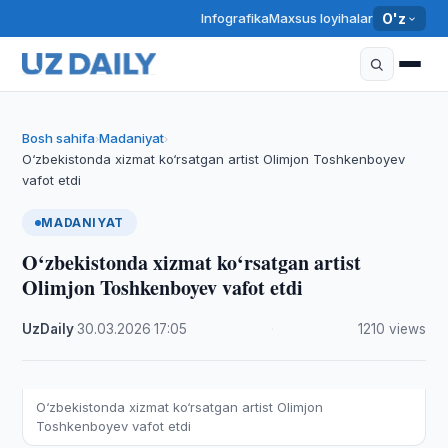
Infografika
Maxsus loyihalar
O'z
Bosh sahifa
Madaniyat
›
›
O‘zbekistonda xizmat ko‘rsatgan artist Olimjon Toshkenboyev
vafot etdi
MADANIYAT
O‘zbekistonda xizmat ko‘rsatgan artist
Olimjon Toshkenboyev vafot etdi
UzDaily
·
30.03.2026
·
17:05
·
1210 views
O‘zbekistonda xizmat ko‘rsatgan artist Olimjon
Toshkenboyev vafot etdi