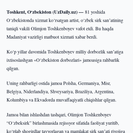
Toshkent, O‘zbekiston (UzDaily.uz) —
81 yoshida
O‘zbekistonda xizmat ko‘rsatgan artist, o‘zbek sirk sanʼatining
taniqli vakili Olimjon Toshkenboyev vafot etdi. Bu haqda
Madaniyat vazirligi matbuot xizmati xabar berdi.
Ko‘p yillar davomida Toshkenboyev milliy dorbozlik sanʼatiga
ixtisoslashgan «O‘zbekiston dorbozlari» jamoasiga rahbarlik
qilgan.
Uning rahbarligi ostida jamoa Polsha, Germaniya, Misr,
Belgiya, Niderlandiya, Shveysariya, Braziliya, Argentina,
Kolumbiya va Ekvadorda muvaffaqiyatli chiqishlar qilgan.
Jamoa bilan ishlashdan tashqari, Olimjon Toshkenboyev
“O‘zbeksirk” birlashmasida rejissyor sifatida faoliyat yuritib,
ko‘plab shogirdlar tayyorlagan va mamlakat sirk sanʼati rivojiga