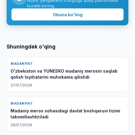
tezkor yangiliklarni o‘zingizga qulay platformada
kuzatib boring.
Obuna bo'ling
Shuningdek o'qing
MADANIYAT
O'zbekiston va YUNESKO madaniy merosni saqlab
qolish loyihalarini muhokama qilishdi
27/07/2026
MADANIYAT
Madaniy meros sohasidagi davlat boshqaruvi tizimi
takomillashtiriladi
29/07/2026