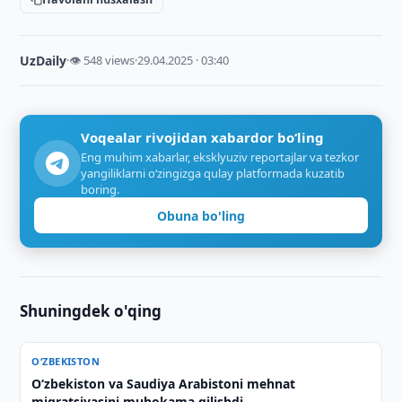
UzDaily
·
👁 548 views
·
29.04.2025 · 03:40
Voqealar rivojidan xabardor bo‘ling
Eng muhim xabarlar, eksklyuziv reportajlar va tezkor
yangiliklarni o‘zingizga qulay platformada kuzatib
boring.
Obuna bo'ling
Shuningdek o'qing
O‘ZBEKISTON
Oʻzbekiston va Saudiya Arabistoni mehnat
migratsiyasini muhokama qilishdi