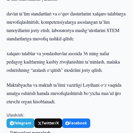
davlat taʼlim standartlari va o‘quv dasturlarini xalqaro talablarga
muvofiqlashtirish, kompetensiyalarga asoslangan taʼlim
tamoyillarini joriy etish, laboratoriya mashg‘ulotlarini STEM
standartlariga muvofiq tashkil qilish;
xalqaro talablar va yondashuvlar asosida 36 ming nafar
pedagog kadrlarning kasbiy rivojlanishini taʼminlash, malaka
oshirishning “aralash o‘qitish” modelini joriy qilish.
Maktabgacha va maktab taʼlimi vazirligi Loyihani o‘z vaqtida
amalga oshirish hamda muvofiqlashtirish bo‘yicha masʼul ijro
etuvchi organ hisoblanadi.
Ulashish:
Telegram
Twitter/X
Facebook
Havolani nusxalash