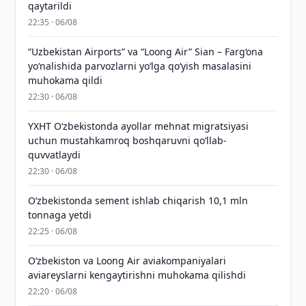
qaytarildi
22:35 · 06/08
“Uzbekistan Airports” va “Loong Air” Sian – Farg‘ona
yo‘nalishida parvozlarni yo‘lga qo‘yish masalasini
muhokama qildi
22:30 · 06/08
YXHT O‘zbekistonda ayollar mehnat migratsiyasi
uchun mustahkamroq boshqaruvni qo‘llab-
quvvatlaydi
22:30 · 06/08
O‘zbekistonda sement ishlab chiqarish 10,1 mln
tonnaga yetdi
22:25 · 06/08
Oʻzbekiston va Loong Air aviakompaniyalari
aviareyslarni kengaytirishni muhokama qilishdi
22:20 · 06/08