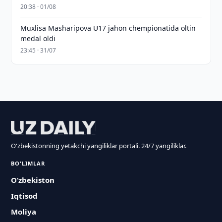
20:38 · 01/08
Muxlisa Masharipova U17 jahon chempionatida oltin
medal oldi
23:45 · 31/07
O'zbekistonning yetakchi yangiliklar portali. 24/7 yangiliklar.
BO'LIMLAR
O‘zbekiston
Iqtisod
Moliya