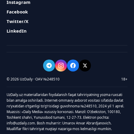
Instagram
Facebook
Twitter/X
LinkedIn
© 2026 UzDaily · OAV №248510
18+
UzDaily.uz materiallaridan foydalanish faqat tahririyatning yozma ruxsati
bilan amalga oshiriladi. Internet-ommaviy axborot vositasi sifatida davlat
roʻyxatidan oʻtganligi toʻgʻrisidagi guvohnoma №248510, 2024 yil 1 aprel.
Muassis: «Daily Media» xususiy korxonasi. Manzil: Oʻzbekiston, 100180,
Toshkent shahri, Yunusobod tumani, 12-27-73. Elektron pochta:
info@uzdaily.com. Bosh muharrir: Umarov Anvar Abrardjanovich.
Mualliflar fikri tahririyat nuqtayi nazariga mos kelmasligi mumkin.