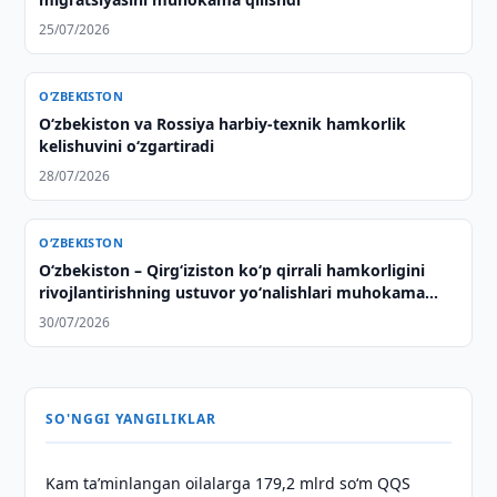
25/07/2026
O‘ZBEKISTON
O‘zbekiston va Rossiya harbiy-texnik hamkorlik
kelishuvini o‘zgartiradi
28/07/2026
O‘ZBEKISTON
Oʻzbekiston – Qirgʻiziston koʻp qirrali hamkorligini
rivojlantirishning ustuvor yoʻnalishlari muhokama
qilindi
30/07/2026
SO'NGGI YANGILIKLAR
Kam taʼminlangan oilalarga 179,2 mlrd so‘m QQS