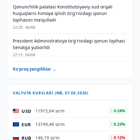
Qonunchilik palatasi Konstitutsiyaviy sud orqali
huquqlarni himoya qilish to'g'risidagi qonun
loyihasini ma'qulladi
22:20 · 06/08
Prezident Administratsiya to'g'risidagi qonun loyihasi
Senatga yuborildi
22:15 · 06/08
Ko'proq yangiliklar →
VALYUTA KURSLARI (MB, 07.08.2026)
USD
11915,64 so'm
↑ 0.24%
EUR
13749,46 so'm
↑ 0.23%
RUB
146,19 so'm
↓ 0.12%