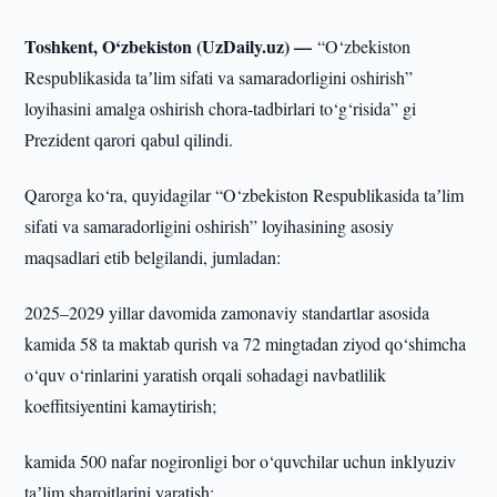
Toshkent, O‘zbekiston (UzDaily.uz) —
“O‘zbekiston
Respublikasida taʼlim sifati va samaradorligini oshirish”
loyihasini amalga oshirish chora-tadbirlari to‘g‘risida” gi
Prezident qarori qabul qilindi.
Qarorga ko‘ra, quyidagilar “O‘zbekiston Respublikasida taʼlim
sifati va samaradorligini oshirish” loyihasining asosiy
maqsadlari etib belgilandi, jumladan:
2025–2029 yillar davomida zamonaviy standartlar asosida
kamida 58 ta maktab qurish va 72 mingtadan ziyod qo‘shimcha
o‘quv o‘rinlarini yaratish orqali sohadagi navbatlilik
koeffitsiyentini kamaytirish;
kamida 500 nafar nogironligi bor o‘quvchilar uchun inklyuziv
taʼlim sharoitlarini yaratish;