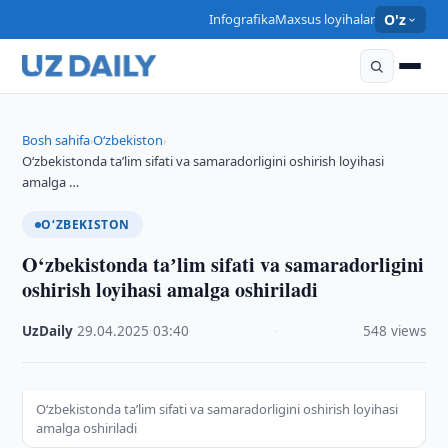
Infografika
Maxsus loyihalar
O'z
Bosh sahifa
O‘zbekiston
›
›
O‘zbekistonda taʼlim sifati va samaradorligini oshirish loyihasi
amalga …
O‘ZBEKISTON
O‘zbekistonda taʼlim sifati va samaradorligini
oshirish loyihasi amalga oshiriladi
UzDaily
·
29.04.2025
·
03:40
·
548 views
O‘zbekistonda taʼlim sifati va samaradorligini oshirish loyihasi
amalga oshiriladi