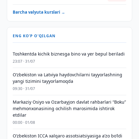
Barcha valyuta kurslari →
ENG KO'P O'QILGAN
Toshkentda kichik biznesga bino va yer bepul beriladi
23:07 · 31/07
Oʻzbekiston va Latviya haydovchilarni tayyorlashning
yangi tizimini tayyorlamoqda
09:30 · 31/07
Markaziy Osiyo va Ozarbayjon davlat rahbarlari “Boku”
mehmonxonasining ochilish marosimida ishtirok
etdilar
00:00 · 01/08
O‘zbekiston ICCA xalqaro assotsiatsiyasiga aʼzo bo‘ldi