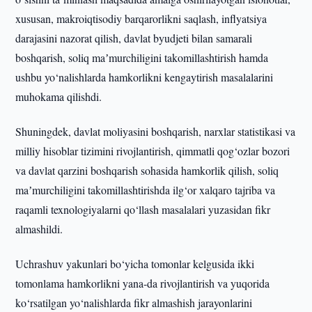
xususan, makroiqtisodiy barqarorlikni saqlash, inflyatsiya
darajasini nazorat qilish, davlat byudjeti bilan samarali
boshqarish, soliq maʼmurchiligini takomillashtirish hamda
ushbu yo‘nalishlarda hamkorlikni kengaytirish masalalarini
muhokama qilishdi.
Shuningdek, davlat moliyasini boshqarish, narxlar statistikasi va
milliy hisoblar tizimini rivojlantirish, qimmatli qog‘ozlar bozori
va davlat qarzini boshqarish sohasida hamkorlik qilish, soliq
maʼmurchiligini takomillashtirishda ilg‘or xalqaro tajriba va
raqamli texnologiyalarni qo‘llash masalalari yuzasidan fikr
almashildi.
Uchrashuv yakunlari bo‘yicha tomonlar kelgusida ikki
tomonlama hamkorlikni yana-da rivojlantirish va yuqorida
ko‘rsatilgan yo‘nalishlarda fikr almashish jarayonlarini