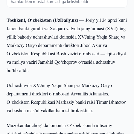
hamkorlikni mustahkamlashga kelishib oldi
Toshkent, O‘zbekiston (UzDaily.uz) —
Joriy yil 24 aprel kuni
Jahon banki guruhi va Xalqaro valyuta jamg‘armasi (XVJ)ning
yillik bahoriy uchrashuvlari doirasida XVJning Yaqin Sharq va
Markaziy Osiyo departamenti direktori Jihod Azur va
O‘zbekiston Respublikasi Bosh vaziri o‘rinbosari — iqtisodiyot
va moliya vaziri Jamshid Qo‘chqorov o‘rtasida uchrashuv
bo‘lib o‘tdi.
Uchrashuvda XVJning Yaqin Sharq va Markaziy Osiyo
departamenti direktori o‘rinbosari Arvanitis Afanasios,
O‘zbekiston Respublikasi Markaziy banki raisi Timur Ishmetov
va boshqa masʼul vakillar ham ishtirok etdilar.
Muzokaralar chog‘ida tomonlar O‘zbekistonda iqtisodiy
o‘sishni taʼminlash maqsadida amalga oshirilayotgan islohotlar,