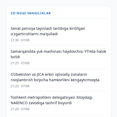
SO'NGGI YANGILIKLAR
Senat pensiya tayinlash tartibiga kiritilgan
o'zgartirishlarni ma'qulladi
21:30 · 07/08
Samarqandda yuk mashinasi haydovchisi YTHda halok
bo‘ldi
21:25 · 07/08
Oʻzbekiston va JICA erkin iqtisodiy zonalarni
rivojlantirish boʻyicha hamkorlikni kengaytirmoqda
21:20 · 07/08
Toshkent metropoliteni delegatsiyasi Xitoydagi
NARINCO zavodiga tashrif buyurdi
21:20 · 07/08