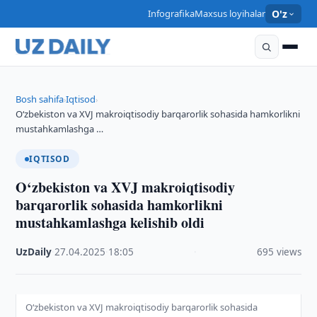
Infografika
Maxsus loyihalar
O'z
Bosh sahifa
Iqtisod
›
›
O‘zbekiston va XVJ makroiqtisodiy barqarorlik sohasida hamkorlikni
mustahkamlashga …
IQTISOD
O‘zbekiston va XVJ makroiqtisodiy
barqarorlik sohasida hamkorlikni
mustahkamlashga kelishib oldi
UzDaily
·
27.04.2025
·
18:05
·
695 views
O‘zbekiston va XVJ makroiqtisodiy barqarorlik sohasida