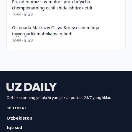
Prezidentimiz suv-motor sporti bo‘yicha
chempionatning ochilishida ishtirok etdi
19:59 · 01/08
Ostonada Markaziy Osiyo-Koreya sammitiga
tayyorgarlik muhokama qilindi
20:55 · 01/08
O'zbekistonning yetakchi yangiliklar portali. 24/7 yangiliklar.
BO'LIMLAR
O‘zbekiston
Iqtisod