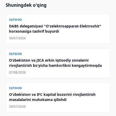
Shuningdek o'qing
IQTISOD
DABS delegatsiyasi "O'zelektroapparat-Elektroshit"
korxonasiga tashrif buyurdi
30/07/2026
IQTISOD
Oʻzbekiston va JICA erkin iqtisodiy zonalarni
rivojlantirish boʻyicha hamkorlikni kengaytirmoqda
07/08/2026
IQTISOD
O'zbekiston va IFC kapital bozorini rivojlantirish
masalalarini muhokama qilishdi
28/07/2026