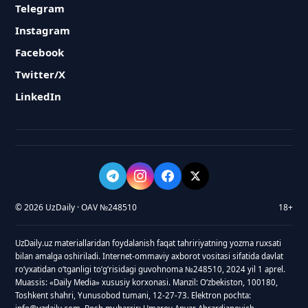
Telegram
Instagram
Facebook
Twitter/X
LinkedIn
© 2026 UzDaily · OAV №248510
18+
UzDaily.uz materiallaridan foydalanish faqat tahririyatning yozma ruxsati
bilan amalga oshiriladi. Internet-ommaviy axborot vositasi sifatida davlat
roʻyxatidan oʻtganligi toʻgʻrisidagi guvohnoma №248510, 2024 yil 1 aprel.
Muassis: «Daily Media» xususiy korxonasi. Manzil: Oʻzbekiston, 100180,
Toshkent shahri, Yunusobod tumani, 12-27-73. Elektron pochta: