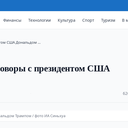
Финансы
Технологии
Культура
Спорт
Туризм
В 
нтом США Дональдом …
говоры с президентом США
·
62
альдом Трампом / фото ИА Синьхуа