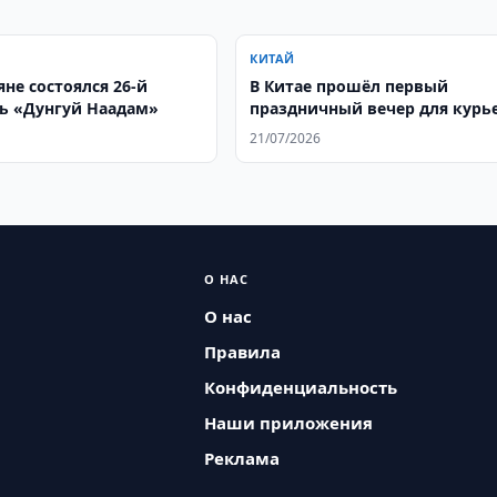
КИТАЙ
не состоялся 26-й
В Китае прошёл первый
ь «Дунгуй Наадам»
праздничный вечер для курь
и других работников новых 
21/07/2026
занятости
О НАС
О нас
Правила
Конфиденциальность
Наши приложения
Реклама