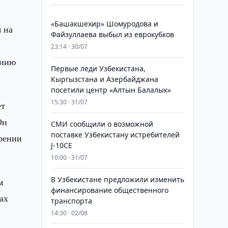
«Башакшехир» Шомуродова и
 на
Файзуллаева выбыл из еврокубков
23:14 · 30/07
ению
Первые леди Узбекистана,
Кыргызстана и Азербайджана
посетили центр «Алтын Балалык»
15:30 · 31/07
ет
Он
СМИ сообщили о возможной
поставке Узбекистану истребителей
ирении
J-10CE
10:00 · 31/07
В Узбекистане предложили изменить
м
финансирование общественного
ах
транспорта
14:30 · 02/08