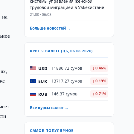
системы управления женской
трудовой миграцией в Узбекистане
21:00 · 06/08
 на
Больше новостей →
ьное
КУРСЫ ВАЛЮТ (ЦБ, 06.08.2026)
USD
11886,72 сумов
↓ 0.46%
ях,
же
EUR
13717,27 сумов
↓ 0.19%
RUB
146,37 сумов
↓ 0.71%
меет
Все курсы валют →
сти
САМОЕ ПОПУЛЯРНОЕ