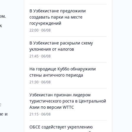
В Узбекистане предложили
ом.
создавать парки на месте
госучреждений
х
22:00 · 06/08
В Узбекистане раскрыли схему
уклонения от налогов
21:45 · 06/08
На городище Куббо обнаружили
стены античного периода
21:30 · 06/08
Узбекистан признан лидером
туристического роста в Центральной
с
Азии по версии WTTC
ые и
21:15 · 06/08
ОБСЕ содействует укреплению