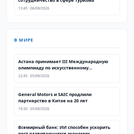
сотрудничество в сфере туризма
13:45 · 06/08/2026
В МИРЕ
Астана принимает III Международную
олимпиаду по искусственному
интеллекту: более 500 школьников из 106
22:45 · 05/08/2026
стран соревнуются за звание лучших
General Motors и SAIC продлили
партнерство в Китае на 20 лет
19:30 · 05/08/2026
Всемирный банк: ИИ способен ускорить
рост развивающихся экономик