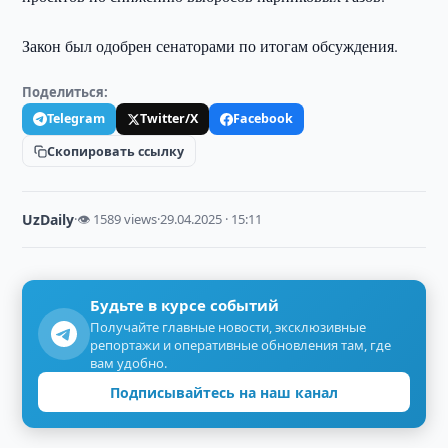
Закон был одобрен сенаторами по итогам обсуждения.
Поделиться:
Telegram
Twitter/X
Facebook
Скопировать ссылку
UzDaily
·
👁 1589 views
·
29.04.2025 · 15:11
Будьте в курсе событий
Получайте главные новости, эксклюзивные
репортажи и оперативные обновления там, где
вам удобно.
Подписывайтесь на наш канал