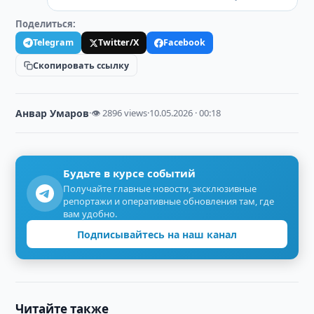
Поделиться:
Telegram
Twitter/X
Facebook
Скопировать ссылку
Анвар Умаров
·
👁 2896 views
·
10.05.2026 · 00:18
Будьте в курсе событий
Получайте главные новости, эксклюзивные
репортажи и оперативные обновления там, где
вам удобно.
Подписывайтесь на наш канал
Читайте также