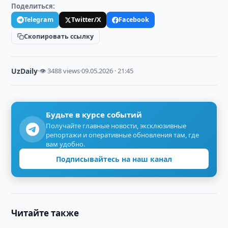
Поделиться:
Telegram
Twitter/X
Facebook
Скопировать ссылку
UzDaily
·
👁 3488 views
·
09.05.2026 · 21:45
Будьте в курсе событий
Получайте главные новости, эксклюзивные
репортажи и оперативные обновления там, где
вам удобно.
Подписывайтесь на наш канал
Читайте также