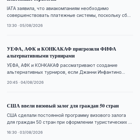
IATA заявила, что авиакомпаниям необходимо
совершенствовать платежные системы, поскольку сбои
при оплате приводят к потере продаж и росту
13:30 · 05/08/2026
операционных расходов.
УЕФА, АФК и КОНКАКАФ пригрозили ФИФА
альтернативными турнирами
УЕФА, АФК и КОНКАКАФ рассматривают создание
альтернативных турниров, если Джанни Инфантино
решит баллотироваться на четвертый срок на пост
20:45 · 04/08/2026
президента ФИФА.
США ввели визовый залог для граждан 50 стран
США сделали постоянной программу визового залога
для граждан 50 стран при оформлении туристических и
деловых виз. Узбекистан в список не …
16:30 · 03/08/2026