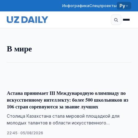
Инфографика
Спецпроекты
Ру
В МИРЕ
Индия рискует упустить свою нишу на рынке
В мире
возобновляемой энергетики Узбекистана —
аналитики ORF
19:30 · 07/08/2026
Астана принимает III Международную олимпиаду по
искусственному интеллекту: более 500 школьников из
106 стран соревнуются за звание лучших
Столица Казахстана стала мировой площадкой для
молодых талантов в области искусственного
интеллекта. С 2 по 8 августа здесь проходит III …
22:45 · 05/08/2026