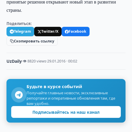
принятые решения открывают новый этап в развитии
страны.
Поделиться:
Telegram
Twitter/X
Facebook
Скопировать ссылку
UzDaily
·
👁 8820 views
·
29.01.2016 · 00:02
Будьте в курсе событий
Получайте главные новости, эксклюзивные
репортажи и оперативные обновления там, где
вам удобно.
Подписывайтесь на наш канал