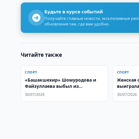
Будьте в курсе событий
Получайте главные новости, эксклюзивные ре
обновления там, где вам удобно.
Читайте также
СПОРТ
СПОРТ
«Башакшехир» Шомуродова и
Женская 
Файзуллаева выбыл из
выиграла
еврокубков
30/07/2026
30/07/2026