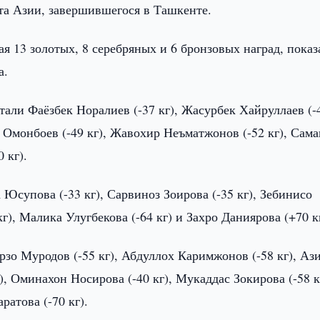
та Азии, завершившегося в Ташкенте.
я 13 золотых, 8 серебряных и 6 бронзовых наград, показ
а.
али Фаёзбек Норалиев (-37 кг), Жасурбек Хайруллаев (-
к Омонбоев (-49 кг), Жавохир Неъматжонов (-52 кг), Сам
 кг).
Юсупова (-33 кг), Сарвиноз Зоирова (-35 кг), Зебинисо
г), Малика Улугбекова (-64 кг) и Захро Даниярова (+70 к
зо Муродов (-55 кг), Абдуллох Каримжонов (-58 кг), Аз
), Оминахон Носирова (-40 кг), Мукаддас Зокирова (-58 к
атова (-70 кг).