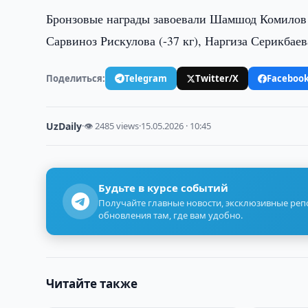
Бронзовые награды завоевали Шамшод Комилов (-3
Сарвиноз Рискулова (-37 кг), Наргиза Серикбаева
Поделиться:
Telegram
Twitter/X
Faceboo
UzDaily
·
👁 2485 views
·
15.05.2026 · 10:45
Будьте в курсе событий
Получайте главные новости, эксклюзивные ре
обновления там, где вам удобно.
Читайте также