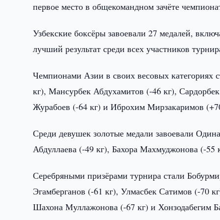
первое место в общекомандном зачёте чемпиона
Узбекские боксёры завоевали 27 медалей, включа
лучший результат среди всех участников турнир
Чемпионами Азии в своих весовых категориях ст
кг), Мансурбек Абдухамитов (-46 кг), Сардорбе
Журабоев (-64 кг) и Иброхим Мирзакаримов (+70
Среди девушек золотые медали завоевали Одина 
Абдуллаева (-49 кг), Бахора Махмуджонова (-55 к
Серебряными призёрами турнира стали Бобурмир
Эгамберганов (-61 кг), Улмасбек Сатимов (-70 кг
Шахона Муллажонова (-67 кг) и Хонзодабегим Бар