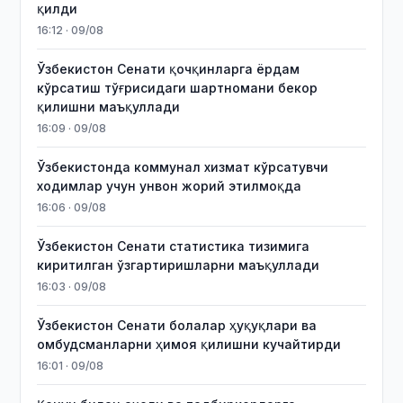
қилди
16:12 · 09/08
Ўзбекистон Сенати қочқинларга ёрдам
кўрсатиш тўғрисидаги шартномани бекор
қилишни маъқуллади
16:09 · 09/08
Ўзбекистонда коммунал хизмат кўрсатувчи
ходимлар учун унвон жорий этилмоқда
16:06 · 09/08
Ўзбекистон Сенати статистика тизимига
киритилган ўзгартиришларни маъқуллади
16:03 · 09/08
Ўзбекистон Сенати болалар ҳуқуқлари ва
омбудсманларни ҳимоя қилишни кучайтирди
16:01 · 09/08