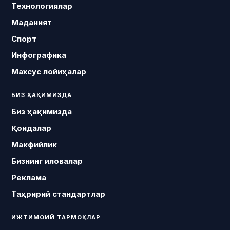
Технологиялар
Маданият
Спорт
Инфографика
Махсус лойиҳалар
БИЗ ҲАҚИМИЗДА
Биз ҳақимизда
Қоидалар
Макфийлик
Бизнинг иловалар
Реклама
Таҳририй стандартлар
ИЖТИМОИЙ ТАРМОҚЛАР