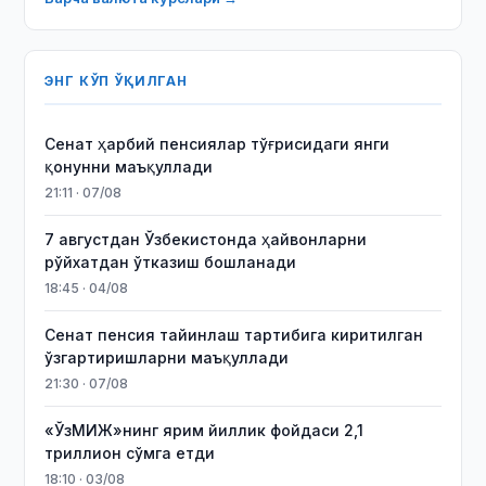
ЭНГ КЎП ЎҚИЛГАН
Сенат ҳарбий пенсиялар тўғрисидаги янги
қонунни маъқуллади
21:11 · 07/08
7 августдан Ўзбекистонда ҳайвонларни
рўйхатдан ўтказиш бошланади
18:45 · 04/08
Сенат пенсия тайинлаш тартибига киритилган
ўзгартиришларни маъқуллади
21:30 · 07/08
«ЎзМИЖ»нинг ярим йиллик фойдаси 2,1
триллион сўмга етди
18:10 · 03/08