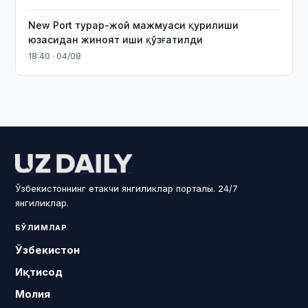
New Port турар-жой мажмуаси қурилиши
юзасидан жиноят иши қўзғатилди
18:40 · 04/08
Ўзбекистоннинг етакчи янгиликлар порталы. 24/7
янгиликлар.
БЎЛИМЛАР
Ўзбекистон
Иқтисод
Молия