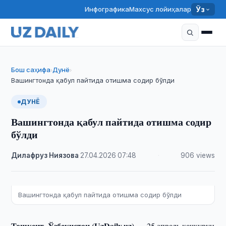
Инфографика
Махсус лойиҳалар
Ўз
Бош саҳифа
Дунё
›
›
Вашингтонда қабул пайтида отишма содир бўлди
ДУНЁ
Вашингтонда қабул пайтида отишма содир
бўлди
Дилафруз Ниязова
·
27.04.2026
·
07:48
·
906 views
Вашингтонда қабул пайтида отишма содир бўлди
Тошкент, Ўзбекистон (UzDaily.uz) —
25 апрель кечқурун