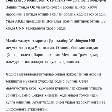
Вашингтонда Оқ уй мухбирлари ассоциацияси қабул
маросими вақтида отишма билан боғлиқ ҳодиса юз берди.
Унда АҚШ президенти Дональд Трамп иштирок этган. Бу
ҳақда CNN телеканали хабар берди.
Манба маълумотларига кўра, тадбир Washington Hill
меҳмонхонасида ўтказилган. Отишма бошланганидан
сўнг президент, биринчи хоним Мелания Трамп ҳамда
маъмурият вакиллари эвакуация қилинган.
Ҳодиса металлодетекторлар билан жиҳозланган асосий
текширув нуқтаси ҳудудида содир бўлган. CNN
маълумотига кўра, ҳужумчи қўриқчилар орқали ўтишга
уринган, аммо Секрет хизмати ходимлари томонидан
қўлга олинган. Агентлардан бири ўқдан жароҳат олган ва
шифохонага ётқизилган.