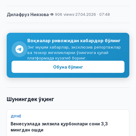
Дилафруз Ниязова
·
👁 906 views
·
27.04.2026 · 07:48
Воқеалар ривожидан хабардор бўлинг
Энг муҳим хабарлар, эксклюзив репортажлар
ва тезкор янгиликларни ўзингизга қулай
платформада кузатиб боринг.
Обуна бўлинг
Шунингдек ўқинг
ДУНЁ
Венесуэлада зилзила қурбонлари сони 3,3
мингдан ошди