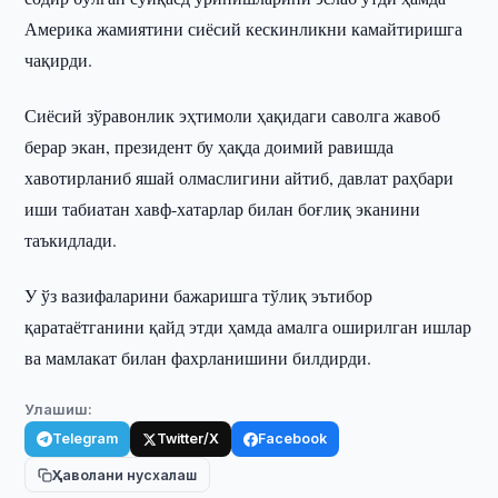
Америка жамиятини сиёсий кескинликни камайтиришга
чақирди.
Сиёсий зўравонлик эҳтимоли ҳақидаги саволга жавоб
берар экан, президент бу ҳақда доимий равишда
хавотирланиб яшай олмаслигини айтиб, давлат раҳбари
иши табиатан хавф-хатарлар билан боғлиқ эканини
таъкидлади.
У ўз вазифаларини бажаришга тўлиқ эътибор
қаратаётганини қайд этди ҳамда амалга оширилган ишлар
ва мамлакат билан фахрланишини билдирди.
Улашиш:
Telegram
Twitter/X
Facebook
Ҳаволани нусхалаш