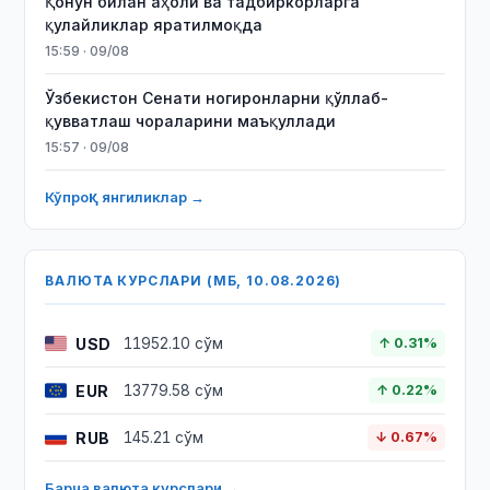
Қонун билан аҳоли ва тадбиркорларга
қулайликлар яратилмоқда
15:59 · 09/08
Ўзбекистон Сенати ногиронларни қўллаб-
қувватлаш чораларини маъқуллади
15:57 · 09/08
Кўпроқ янгиликлар →
ВАЛЮТА КУРСЛАРИ (МБ, 10.08.2026)
USD
11952.10 сўм
↑ 0.31%
EUR
13779.58 сўм
↑ 0.22%
RUB
145.21 сўм
↓ 0.67%
Барча валюта курслари →