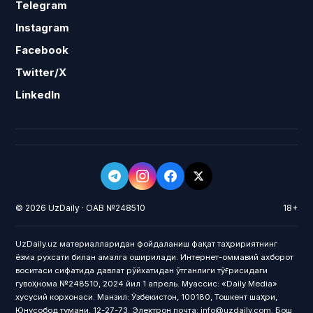
Telegram
Instagram
Facebook
Twitter/X
LinkedIn
© 2026 UzDaily · ОАВ №248510
18+
UzDaily.uz материалларидан фойдаланиш фақат таҳририятнинг
ёзма рухсати билан амалга оширилади. Интернет-оммавий ахборот
воситаси сифатида давлат рўйхатидан ўтганлиги тўғрисидаги
гувоҳнома №248510, 2024 йил 1 апрель. Муассис: «Daily Media»
хусусий корхонаси. Манзил: Ўзбекистон, 100180, Тошкент шаҳри,
Юнусобод тумани, 12-27-73. Электрон почта: info@uzdaily.com. Бош