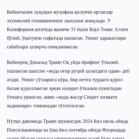
Кейинчалик ҳуқуқни муҳофаза қилувчи органлар
эҳтимолий отишмачининг шахсини аниқлади. У
Калифорния штатида яшовчи 31 ёшли Коул Томас Аллен
бўлиб, ўқитувчи сифатида ишлаган. Унинг ҳаракатлари
сабаблари ҳозирча очиқланмаган.
Кейинроқ Дональд Трамп Оқ уйда брифинг ўтказиб,
ушланган шахсни «жуда оғир руҳий ҳолатдаги одам» деб
атади. Унинг сўзларига кўра, бир нечта турдаги қурол
билан қуролланган эркак назорат-ўтказиш пунктидан
ўтишга уринган, аммо «жуда жасур Секрет хизмати
ходимлари» томонидан тўхтатилган.
Нутқи давомида Трамп шунингдек 2024 йил июль ойида
Пенсильванияда ва ўша йил сентябрь ойида Флоридада
содир бўлган суиқасд уринишларини эслаб ўтди ҳамда