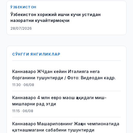
ЎЗБЕКИСТОН
Ўзбекистон хорижий ишчи кучи устидан
назоратни кучайтирмоқчи
28/07/2026
СЎНГГИ ЯНГИЛИКЛАР
Каннаваро ЖЧдан кейин Италияга нега
борганини тушунтирди / Фото: Видеодан кадр.
11:30 · 06/08
Каннаваро 4 млн евро маош ҳақидаги миш-
мишларни рад этди
11:15 · 06/08
Каннаваро Машариповнинг Жаҳон чемпионатида
қатнашмагани сабабини тушунтирди