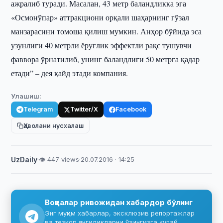
ажралиб туради. Масалан, 43 метр баландликка эга
«Осмонўпар» аттракциони орқали шаҳарнинг гўзал
манзарасини томоша қилиш мумкин. Анҳор бўйида эса
узунлиги 40 метрли ёруғлик эффектли рақс тушувчи
фаввора ўрнатилиб, унинг баландлиги 50 метрга қадар
етади” – дея қайд этади компания.
Улашиш:
Telegram
Twitter/X
Facebook
Ҳаволани нусхалаш
UzDaily
·
👁 447 views
·
20.07.2016 · 14:25
Воқеалар ривожидан хабардор бўлинг
Энг муҳим хабарлар, эксклюзив репортажлар
ва тезкор янгиликларни ўзингизга қулай