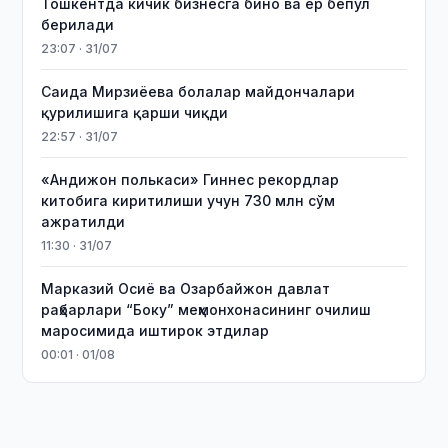
Тошкентда кичик бизнесга бино ва ер бепул
берилади
23:07 · 31/07
Саида Мирзиёева болалар майдончалари
қурилишига қарши чиқди
22:57 · 31/07
«Андижон полькаси» Гиннес рекордлар
китобига киритилиши учун 730 млн сўм
ажратилди
11:30 · 31/07
Марказий Осиё ва Озарбайжон давлат
раҳбарлари “Боку” меҳмонхонасининг очилиш
маросимида иштирок этдилар
00:01 · 01/08