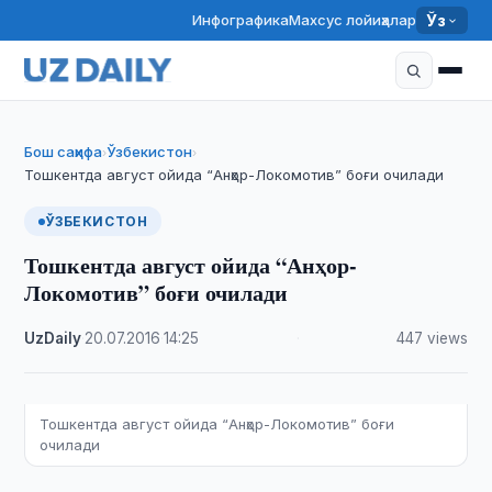
Инфографика
Махсус лойиҳалар
Ўз
Бош саҳифа
Ўзбекистон
›
›
Тошкентда август ойида “Анҳор-Локомотив” боғи очилади
ЎЗБЕКИСТОН
Тошкентда август ойида “Анҳор-
Локомотив” боғи очилади
UzDaily
·
20.07.2016
·
14:25
·
447 views
Тошкентда август ойида “Анҳор-Локомотив” боғи
очилади