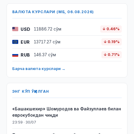
ВАЛЮТА КУРСЛАРИ (МБ, 06.08.2026)
USD
11886.72 сўм
↓ 0.46%
EUR
13717.27 сўм
↓ 0.19%
RUB
146.37 сўм
↓ 0.71%
Барча валюта курслари →
ЭНГ КЎП ЎҚИЛГАН
«Башакшехир» Шомуродов ва Файзуллаев билан
еврокубокдан чиқди
23:59 · 30/07