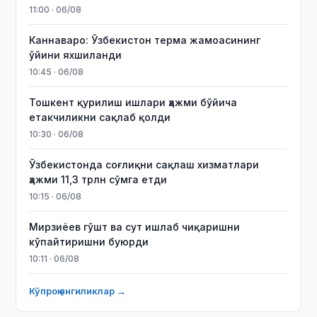
11:00 · 06/08
Каннаваро: Ўзбекистон терма жамоасининг
ўйини яхшиланди
10:45 · 06/08
Тошкент қурилиш ишлари ҳажми бўйича
етакчиликни сақлаб қолди
10:30 · 06/08
Ўзбекистонда соғлиқни сақлаш хизматлари
ҳажми 11,3 трлн сўмга етди
10:15 · 06/08
Мирзиёев гўшт ва сут ишлаб чиқаришни
кўпайтиришни буюрди
10:11 · 06/08
Кўпроқ янгиликлар →