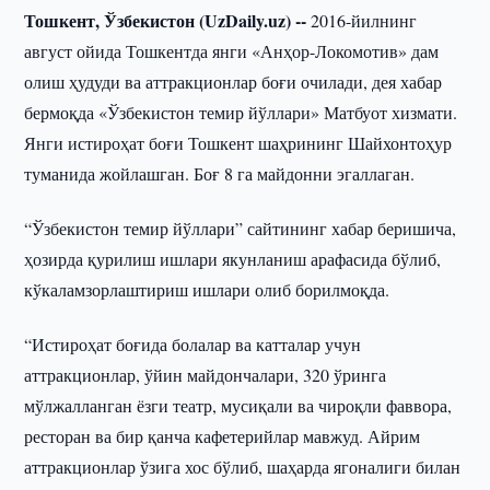
Тошкент, Ўзбекистон (UzDaily.uz) --
2016-йилнинг
август ойида Тошкентда янги «Анҳор-Локомотив» дам
олиш ҳудуди ва аттракционлар боғи очилади, дея хабар
бермоқда «Ўзбекистон темир йўллари» Матбуот хизмати.
Янги истироҳат боғи Тошкент шаҳрининг Шайхонтоҳур
туманида жойлашган. Боғ 8 га майдонни эгаллаган.
“Ўзбекистон темир йўллари” сайтининг хабар беришича,
ҳозирда қурилиш ишлари якунланиш арафасида бўлиб,
кўкаламзорлаштириш ишлари олиб борилмоқда.
“Истироҳат боғида болалар ва катталар учун
аттракционлар, ўйин майдончалари, 320 ўринга
мўлжалланган ёзги театр, мусиқали ва чироқли фаввора,
ресторан ва бир қанча кафетерийлар мавжуд. Айрим
аттракционлар ўзига хос бўлиб, шаҳарда ягоналиги билан