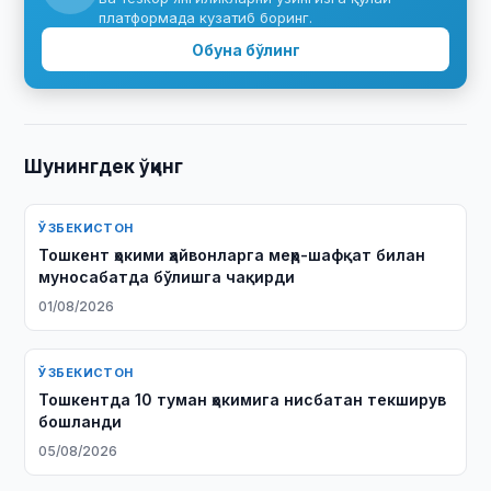
платформада кузатиб боринг.
Обуна бўлинг
Шунингдек ўқинг
ЎЗБЕКИСТОН
Тошкент ҳокими ҳайвонларга меҳр-шафқат билан
муносабатда бўлишга чақирди
01/08/2026
ЎЗБЕКИСТОН
Тошкентда 10 туман ҳокимига нисбатан текширув
бошланди
05/08/2026