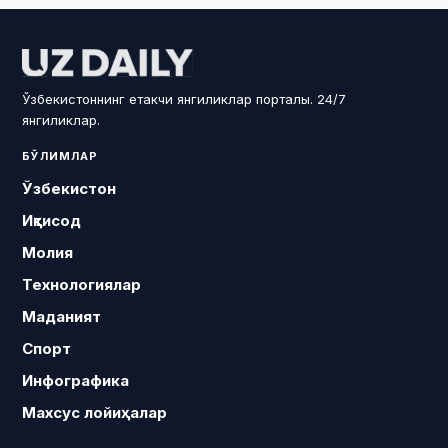
Ўзбекистоннинг етакчи янгиликлар порталы. 24/7
янгиликлар.
БЎЛИМЛАР
Ўзбекистон
Иқтисод
Молия
Технологиялар
Маданият
Спорт
Инфографика
Махсус лойиҳалар