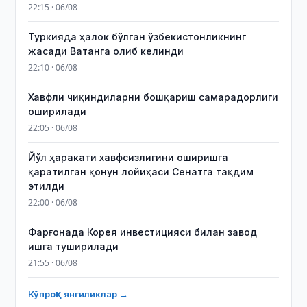
22:15 · 06/08
Туркияда ҳалок бўлган ўзбекистонликнинг
жасади Ватанга олиб келинди
22:10 · 06/08
Хавфли чиқиндиларни бошқариш самарадорлиги
оширилади
22:05 · 06/08
Йўл ҳаракати хавфсизлигини оширишга
қаратилган қонун лойиҳаси Сенатга тақдим
этилди
22:00 · 06/08
Фарғонада Корея инвестицияси билан завод
ишга туширилади
21:55 · 06/08
Кўпроқ янгиликлар →