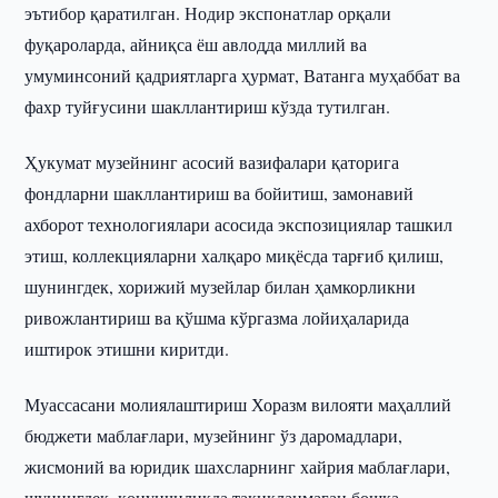
эътибор қаратилган. Нодир экспонатлар орқали
фуқароларда, айниқса ёш авлодда миллий ва
умуминсоний қадриятларга ҳурмат, Ватанга муҳаббат ва
фахр туйғусини шакллантириш кўзда тутилган.
Ҳукумат музейнинг асосий вазифалари қаторига
фондларни шакллантириш ва бойитиш, замонавий
ахборот технологиялари асосида экспозициялар ташкил
этиш, коллекцияларни халқаро миқёсда тарғиб қилиш,
шунингдек, хорижий музейлар билан ҳамкорликни
ривожлантириш ва қўшма кўргазма лойиҳаларида
иштирок этишни киритди.
Муассасани молиялаштириш Хоразм вилояти маҳаллий
бюджети маблағлари, музейнинг ўз даромадлари,
жисмоний ва юридик шахсларнинг хайрия маблағлари,
шунингдек, қонунчиликда тақиқланмаган бошқа