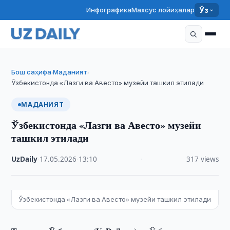
Инфографика
Махсус лойиҳалар
Ўз
Бош саҳифа
Маданият
›
›
Ўзбекистонда «Лазги ва Авесто» музейи ташкил этилади
МАДАНИЯТ
Ўзбекистонда «Лазги ва Авесто» музейи
ташкил этилади
UzDaily
·
17.05.2026
·
13:10
·
317 views
Ўзбекистонда «Лазги ва Авесто» музейи ташкил этилади