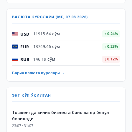
ВАЛЮТА КУРСЛАРИ (МБ, 07.08.2026)
USD
11915.64 сўм
↑ 0.24%
EUR
13749.46 сўм
↑ 0.23%
RUB
146.19 сўм
↓ 0.12%
Барча валюта курслари →
ЭНГ КЎП ЎҚИЛГАН
Тошкентда кичик бизнесга бино ва ер бепул
берилади
23:07 · 31/07