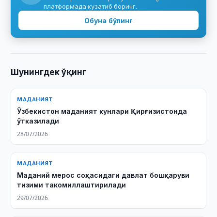
платформада кузатиб боринг.
Обуна бўлинг
Шунингдек ўқинг
МАДАНИЯТ
Ўзбекистон маданият кунлари Қирғизистонда
ўтказилади
28/07/2026
МАДАНИЯТ
Маданий мерос соҳасидаги давлат бошқаруви
тизими такомиллаштирилади
29/07/2026