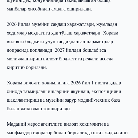
манбалар ҳисобидан амалга оширилади.
2026 йилда музейни сақлаш харажатлари, жумладан
ходимлар меҳнатига ҳақ тўлаш харажатлари, Хоразм
вилояти бюджети учун тасдиқланган параметрлар
доирасида қопланади. 2027 йилдан бошлаб эса
молиялаштириш вилоят бюджетига режали асосда
киритиб борилади.
Хоразм вилояти ҳокимлигига 2026 йил 1 июлга қадар
бинода таъмирлаш ишларини якунлаш, экспозицияни
шакллантириш ва музейни зарур моддий-техник база
билан жиҳозлаш топширилди.
Маданий мерос агентлиги вилоят ҳокимлиги ва
манфаатдор идоралар билан биргаликда штат жадвалини