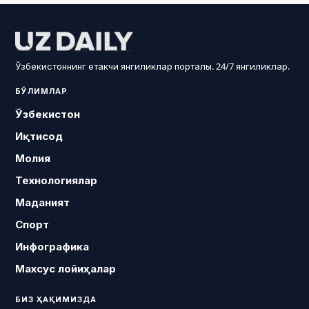
Ўзбекистоннинг етакчи янгиликлар порталы. 24/7 янгиликлар.
БЎЛИМЛАР
Ўзбекистон
Иқтисод
Молия
Технологиялар
Маданият
Спорт
Инфографика
Махсус лойиҳалар
БИЗ ҲАҚИМИЗДА