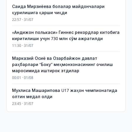
Саида Мирзиёева болалар майдончалари
қурилишига қарши чиқди
22:57 · 31/07
«Андижон полькаси» Гиннес рекордлар китобига
киритилиши учун 730 млн сўм ажратилди
11:30 · 31/07
Марказий Осиё ва Озарбайжон давлат
раҳбарлари “Боку” меҳмонхонасининг очилиш
маросимида иштирок этдилар
00:01 · 01/08
Мухлиса Машарипова U17 жаҳон чемпионатида
олтин медал олди
23:45 · 31/07