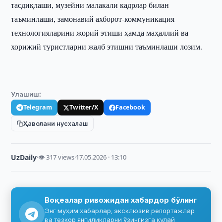
тасдиқлаши, музейни малакали кадрлар билан
таъминлаши, замонавий ахборот-коммуникация
технологияларини жорий этиши ҳамда маҳаллий ва
хорижий туристларни жалб этишни таъминлаши лозим.
Улашиш:
Telegram
Twitter/X
Facebook
Ҳаволани нусхалаш
UzDaily
·
👁 317 views
·
17.05.2026 · 13:10
Воқеалар ривожидан хабардор бўлинг
Энг муҳим хабарлар, эксклюзив репортажлар
ва тезкор янгиликларни ўзингизга қулай