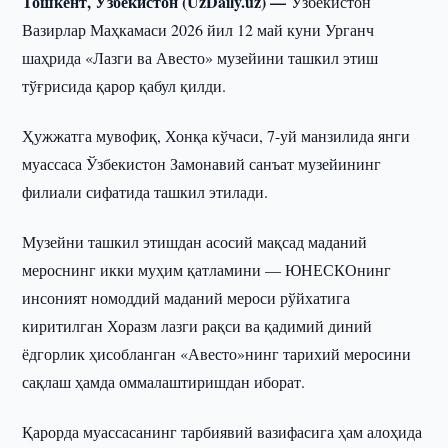
Тошкент, Ўзбекистон (UzDaily.uz) —
Ўзбекистон
Вазирлар Маҳкамаси 2026 йил 12 май куни Урганч
шаҳрида «Лазги ва Авесто» музейини ташкил этиш
тўғрисида қарор қабул қилди.
Ҳужжатга мувофиқ, Хонқа кўчаси, 7-уй манзилида янги
муассаса Ўзбекистон Замонавий санъат музейининг
филиали сифатида ташкил этилади.
Музейни ташкил этишдан асосий мақсад маданий
мероснинг икки муҳим қатламини — ЮНЕСКОнинг
инсоният номоддий маданий мероси рўйхатига
киритилган Хоразм лазги рақси ва қадимий диний
ёдгорлик ҳисобланган «Авесто»нинг тарихий меросини
сақлаш ҳамда оммалаштиришдан иборат.
Қарорда муассасанинг тарбиявий вазифасига ҳам алоҳида