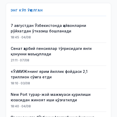
ЭНГ КЎП ЎҚИЛГАН
7 августдан Ўзбекистонда ҳайвонларни
рўйхатдан ўтказиш бошланади
18:45 · 04/08
Сенат ҳарбий пенсиялар тўғрисидаги янги
қонунни маъқуллади
21:11 · 07/08
«ЎзМИЖ»нинг ярим йиллик фойдаси 2,1
триллион сўмга етди
18:10 · 03/08
New Port турар-жой мажмуаси қурилиши
юзасидан жиноят иши қўзғатилди
18:40 · 04/08