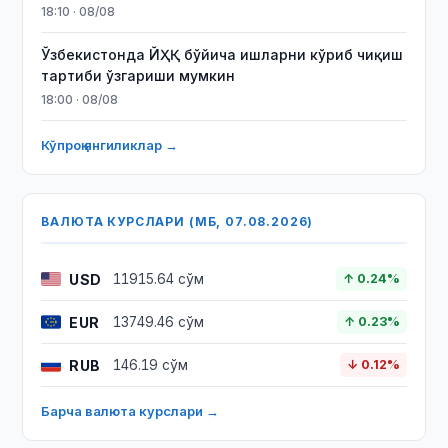
18:10 · 08/08
Ўзбекистонда ЙҲҚ бўйича ишларни кўриб чиқиш
тартиби ўзгариши мумкин
18:00 · 08/08
Кўпроқ янгиликлар →
ВАЛЮТА КУРСЛАРИ (МБ, 07.08.2026)
USD
11915.64 сўм
↑ 0.24%
EUR
13749.46 сўм
↑ 0.23%
RUB
146.19 сўм
↓ 0.12%
Барча валюта курслари →