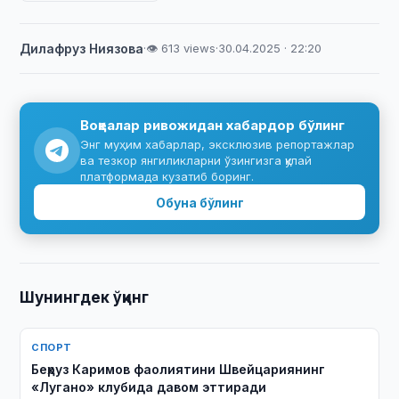
Дилафруз Ниязова
·
👁 613 views
·
30.04.2025 · 22:20
Воқеалар ривожидан хабардор бўлинг
Энг муҳим хабарлар, эксклюзив репортажлар
ва тезкор янгиликларни ўзингизга қулай
платформада кузатиб боринг.
Обуна бўлинг
Шунингдек ўқинг
СПОРТ
Беҳруз Каримов фаолиятини Швейцариянинг
«Лугано» клубида давом эттиради