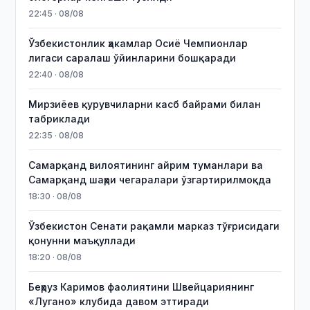
22:45 · 08/08
Ўзбекистонлик ҳакамлар Осиё Чемпионлар
лигаси саралаш ўйинларини бошқаради
22:40 · 08/08
Мирзиёев қурувчиларни касб байрами билан
табриклади
22:35 · 08/08
Самарқанд вилоятининг айрим туманлари ва
Самарқанд шаҳри чегаралари ўзгартирилмоқда
18:30 · 08/08
Ўзбекистон Сенати рақамли марказ тўғрисидаги
қонунни маъқуллади
18:20 · 08/08
Беҳруз Каримов фаолиятини Швейцариянинг
«Лугано» клубида давом эттиради