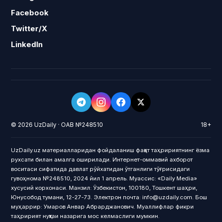
Facebook
Twitter/X
LinkedIn
© 2026 UzDaily · ОАВ №248510
18+
UzDaily.uz материалларидан фойдаланиш фақат таҳририятнинг ёзма
рухсати билан амалга оширилади. Интернет-оммавий ахборот
воситаси сифатида давлат рўйхатидан ўтганлиги тўғрисидаги
гувоҳнома №248510, 2024 йил 1 апрель. Муассис: «Daily Media»
хусусий корхонаси. Манзил: Ўзбекистон, 100180, Тошкент шаҳри,
Юнусобод тумани, 12-27-73. Электрон почта: info@uzdaily.com. Бош
муҳаррир: Умаров Анвар Абрарджанович. Муаллифлар фикри
таҳририят нуқтаи назарига мос келмаслиги мумкин.