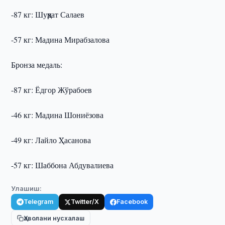
-87 кг: Шуҳрат Салаев
-57 кг: Мадина Мирабзалова
Бронза медаль:
-87 кг: Ёдгор Жўрабоев
-46 кг: Мадина Шониёзова
-49 кг: Лайло Ҳасанова
-57 кг: Шаббона Абдувалиева
Улашиш:
Telegram
Twitter/X
Facebook
Ҳаволани нусхалаш