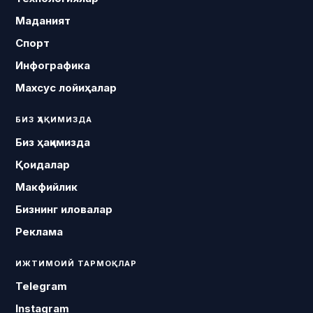
Маданият
Спорт
Инфографика
Махсус лойиҳалар
БИЗ ҲАҚИМИЗДА
Биз ҳақимизда
Қоидалар
Макфийлик
Бизнинг иловалар
Реклама
ИЖТИМОИЙ ТАРМОҚЛАР
Telegram
Instagram