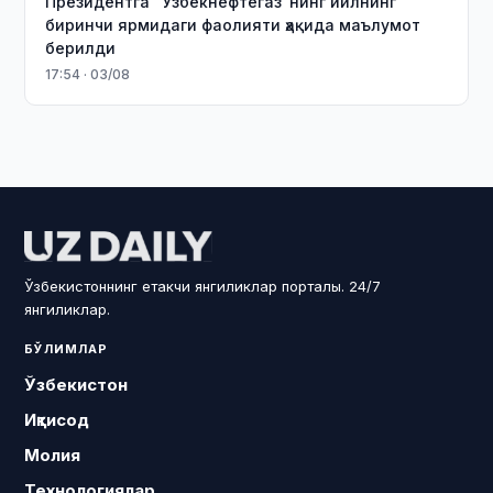
Президентга “Ўзбекнефтегаз”нинг йилнинг
биринчи ярмидаги фаолияти ҳақида маълумот
берилди
17:54 · 03/08
Ўзбекистоннинг етакчи янгиликлар порталы. 24/7
янгиликлар.
БЎЛИМЛАР
Ўзбекистон
Иқтисод
Молия
Технологиялар