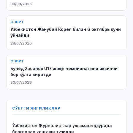
08/08/2026
СПОРТ
Ўзбекистон Жанубий Корея билан 6 октябрь куни
ўйнайди
28/07/2026
СПОРТ
Бунёд Хасанов U17 жаҳон чемпионатини иккинчи
бор қўлга киритди
30/07/2026
СЎНГГИ ЯНГИЛИКЛАР
Ўзбекистон Журналистлар уюшмаси ҳузурида
блогерлар кенгаши тузилди