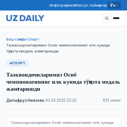
Инфографика
Махсус лойиҳалар
Ўз
Бош саҳифа
Спорт
›
›
Таэквондочиларимиз Осиё чемпионатининг илк кунида
тўққизта медаль жамғаришди
СПОРТ
Таэквондочиларимиз Осиё
чемпионатининг илк кунида тўққизта медаль
жамғаришди
Дилафруз Ниязова
·
30.04.2025
·
22:20
·
613 views
Таэквондочиларимиз Осиё чемпионатининг илк кунида