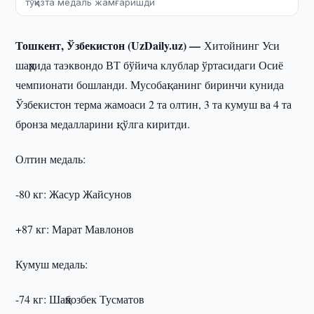
тўққизта медаль жамғаришди
Тошкент, Ўзбекистон (UzDaily.uz) —
Хитойнинг Уси
шаҳрида таэквондо ВТ бўйича клублар ўртасидаги Осиё
чемпионати бошланди. Мусобақанинг биринчи кунида
Ўзбекистон терма жамоаси 2 та олтин, 3 та кумуш ва 4 та
бронза медалларини қўлга киритди.
Олтин медаль:
-80 кг: Жасур Жайсунов
+87 кг: Марат Мавлонов
Кумуш медаль:
-74 кг: Шаҳбозбек Тусматов