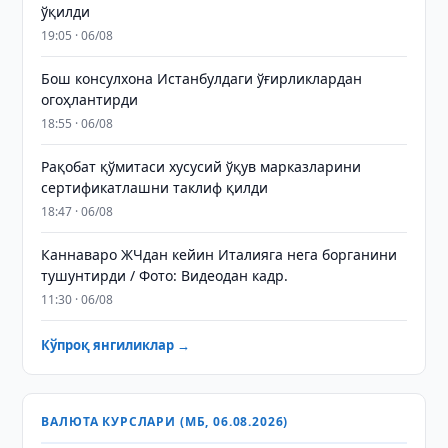
ўқилди
19:05 · 06/08
Бош консулхона Истанбулдаги ўғирликлардан
огоҳлантирди
18:55 · 06/08
Рақобат қўмитаси хусусий ўқув марказларини
сертификатлашни таклиф қилди
18:47 · 06/08
Каннаваро ЖЧдан кейин Италияга нега борганини
тушунтирди / Фото: Видеодан кадр.
11:30 · 06/08
Кўпроқ янгиликлар →
ВАЛЮТА КУРСЛАРИ (МБ, 06.08.2026)