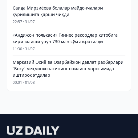
Саида Мирзиёева болалар майдончалари
қурилишига қарши чиқди
22:57 · 31/07
«Андижон полькаси» Гиннес рекордлар китобига
киритилиши учун 730 млн сўм ажратилди
11:30 · 31/07
Марказий Осиё ва Озарбайжон давлат раҳбарлари
“Боку” меҳмонхонасининг очилиш маросимида
иштирок этдилар
00:01 · 01/08