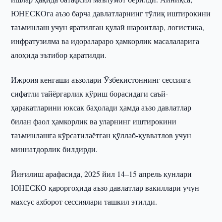
ЮНЕСКОга аъзо барча давлатларнинг тўлиқ иштирокини
таъминлаш учун яратилган қулай шароитлар, логистика,
инфратузилма ва идоралараро ҳамкорлик масалаларига
алоҳида эътибор қаратилди.
Ижроия кенгаши аъзолари Ўзбекистоннинг сессияга
сифатли тайёргарлик кўриш борасидаги саъй-
ҳаракатларини юксак баҳолади ҳамда аъзо давлатлар
билан фаол ҳамкорлик ва уларнинг иштирокини
таъминлашга кўрсатилаётган қўллаб-қувватлов учун
миннатдорлик билдирди.
Йиғилиш арафасида, 2025 йил 14–15 апрель кунлари
ЮНЕСКО қароргоҳида аъзо давлатлар вакиллари учун
махсус ахборот сессиялари ташкил этилди.