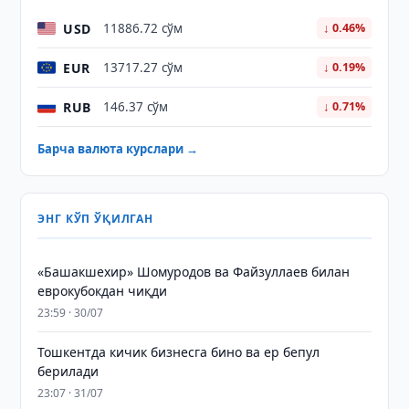
USD
11886.72 сўм
↓ 0.46%
EUR
13717.27 сўм
↓ 0.19%
RUB
146.37 сўм
↓ 0.71%
Барча валюта курслари →
ЭНГ КЎП ЎҚИЛГАН
«Башакшехир» Шомуродов ва Файзуллаев билан
еврокубокдан чиқди
23:59 · 30/07
Тошкентда кичик бизнесга бино ва ер бепул
берилади
23:07 · 31/07