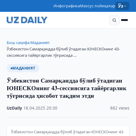
Инфографика
Махсус лойиҳалар
Ўз
Бош саҳифа
Маданият
›
›
Ўзбекистон Самарқандда бўлиб ўтадиган ЮНЕСКОнинг 43-
сессиясига тайёргарлик тўғрисида …
МАДАНИЯТ
Ўзбекистон Самарқандда бўлиб ўтадиган
ЮНЕСКОнинг 43-сессиясига тайёргарлик
тўғрисида ҳисобот тақдим этди
UzDaily
·
18.04.2025
·
20:30
·
882 views
Ўзбекистон Самарқандда бўлиб ўтадиган ЮНЕСКОнинг 43-