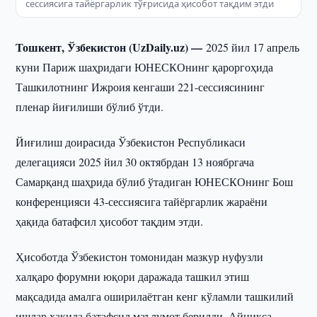
сессиясига тайёргарлик тўғрисида ҳисобот тақдим этди
Тошкент, Ўзбекистон (UzDaily.uz) —
2025 йил 17 апрель
куни Париж шаҳридаги ЮНЕСКОнинг қароргоҳида
Ташкилотнинг Ижроия кенгаши 221-сессиясининг
пленар йиғилиши бўлиб ўтди.
Йиғилиш доирасида Ўзбекистон Республикаси
делегацияси 2025 йил 30 октябрдан 13 ноябргача
Самарқанд шаҳрида бўлиб ўтадиган ЮНЕСКОнинг Бош
конференцияси 43-сессиясига тайёргарлик жараёни
ҳақида батафсил ҳисобот тақдим этди.
Ҳисоботда Ўзбекистон томонидан мазкур нуфузли
халқаро форумни юқори даражада ташкил этиш
мақсадида амалга оширилаётган кенг кўламли ташкилий
ишлар ҳақида батафсил маълумот берилди. Айниқса,