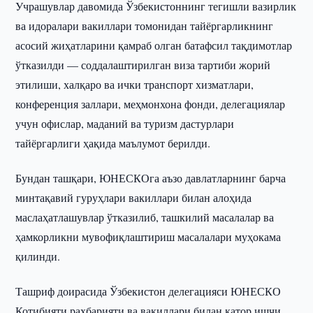
Учрашувлар давомида Ўзбекистоннинг тегишли вазирлик
ва идоралари вакиллари томонидан тайёргарликнинг
асосий жиҳатларини қамраб олган батафсил тақдимотлар
ўтказилди — соддалаштирилган виза тартиби жорий
этилиши, халқаро ва ички транспорт хизматлари,
конференция заллари, меҳмонхона фонди, делегациялар
учун офислар, маданий ва туризм дастурлари
тайёргарлиги ҳақида маълумот берилди.
Бундан ташқари, ЮНЕСКОга аъзо давлатларнинг барча
минтақавий гуруҳлари вакиллари билан алоҳида
маслаҳатлашувлар ўтказилиб, ташкилий масалалар ва
ҳамкорликни мувофиқлаштириш масалалари муҳокама
қилинди.
Ташриф доирасида Ўзбекистон делегацияси ЮНЕСКО
Котибияти раҳбарияти ва вакиллари билан қатор ишчи