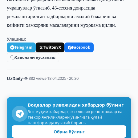
учрашувлар ўтказиб, 43-сессия доирасида
режалаштирилган тадбирларни амалий бажариш ва
кейинги ҳамкорлик масалаларини муҳокама қилди.
Улашиш:
Telegram
Twitter/X
Facebook
Ҳаволани нусхалаш
UzDaily
·
👁 882 views
·
18.04.2025 · 20:30
Воқеалар ривожидан хабардор бўлинг
Энг муҳим хабарлар, эксклюзив репортажлар ва
тезкор янгиликларни ўзингизга қулай
платформада кузатиб боринг.
Обуна бўлинг