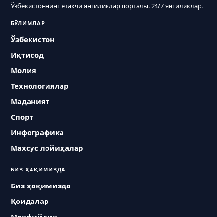
Ўзбекистоннинг етакчи янгиликлар порталы. 24/7 янгиликлар.
БЎЛИМЛАР
Ўзбекистон
Иқтисод
Молия
Технологиялар
Маданият
Спорт
Инфографика
Махсус лойиҳалар
БИЗ ҲАҚИМИЗДА
Биз ҳақимизда
Қоидалар
Макфийлик